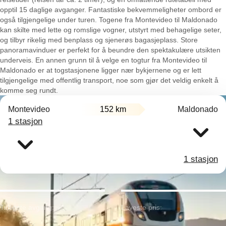
opptil 15 daglige avganger. Fantastiske bekvemmeligheter ombord er
også tilgjengelige under turen. Togene fra Montevideo til Maldonado
kan skilte med lette og romslige vogner, utstyrt med behagelige seter,
og tilbyr rikelig med benplass og sjenerøs bagasjeplass. Store
panoramavinduer er perfekt for å beundre den spektakulære utsikten
underveis. En annen grunn til å velge en togtur fra Montevideo til
Maldonado er at togstasjonene ligger nær bykjernene og er lett
tilgjengelige med offentlig transport, noe som gjør det veldig enkelt å
komme seg rundt.
Montevideo
152 km
Maldonado
1 stasjon
1 stasjon
Tidligste avgang:
Laveste pris: