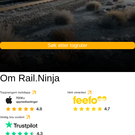
Søk etter togruter
Om Rail.Ninja
Topprangert mobilapp
Helt utmerket
Veldig bra vurdert