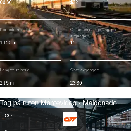
06:30
$22
Korteste reisetid:
Gjennomsnittlige daglige
avganger:
1 t 50 m
15
Lengste reisetid:
Siste avganger:
2 t 5 m
23:30
Tog på ruten Montevideo - Maldonado
COT