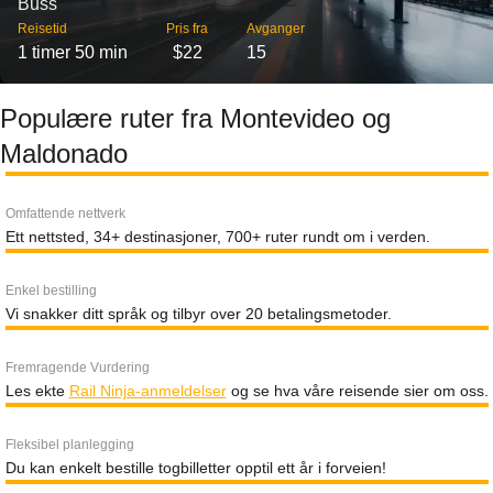
Buss
Reisetid
Pris fra
Avganger
1 timer 50 min
$22
15
Populære ruter fra Montevideo og
Maldonado
Omfattende nettverk
Ett nettsted, 34+ destinasjoner, 700+ ruter rundt om i verden.
Enkel bestilling
Vi snakker ditt språk og tilbyr over 20 betalingsmetoder.
Fremragende Vurdering
Les ekte
Rail Ninja-anmeldelser
og se hva våre reisende sier om oss.
Fleksibel planlegging
Du kan enkelt bestille togbilletter opptil ett år i forveien!