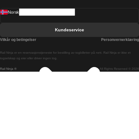
Barcelona Valencia Tog
Norsk
Bergen Oslo Tog
Berlin Praha Tog
Kundeservice
Bratislava Budapest Tog
Vilkår og betingelser
Personvernerklæring
Budapest Bratislava Tog
Rail Ninja er en reservasjons­tjeneste for bestilling av togbilletter på nett. Rail Ninja er ikke et
Budapest Prague Tog
togselskap og eier eller driver ingen tog.
Rail Ninja ®
All Rights Reserved © 2026
Budapest Wien Tog
Busan Cheonan Tog
Busan Seoul Tog
Canberra Sydney Tog
Changwon Seoul Tog
Cheonan Busan Tog
Coimbra Lisboa Tog