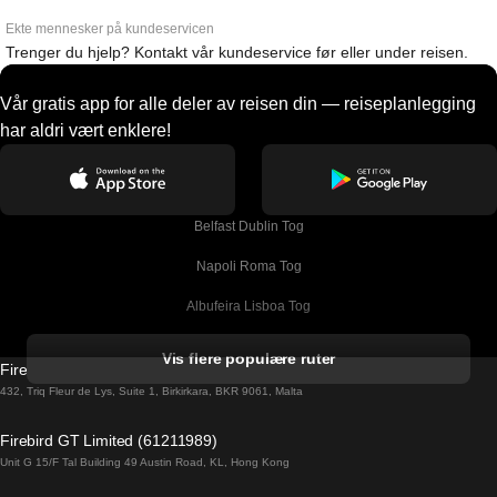
Ekte mennesker på kundeservicen
Trenger du hjelp? Kontakt vår kundeservice før eller under reisen.
Vår gratis app for alle deler av reisen din — reiseplanlegging
har aldri vært enklere!
Belfast Dublin Tog
Napoli Roma Tog
Albufeira Lisboa Tog
Alicante Madrid Tog
Vis flere populære ruter
Firebird GT Limited (OC 1451)
Barcelona Madrid Tog
432, Triq Fleur de Lys, Suite 1, Birkirkara, BKR 9061, Malta
Barcelona Malaga Tog
Firebird GT Limited (61211989)
Unit G 15/F Tal Building 49 Austin Road, KL, Hong Kong
Barcelona Sevilla Tog