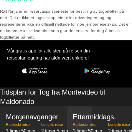
Rail Ninja er en reservasjons­tjeneste for bestilling av togbilletter på
nett. Det er ikke et togselskap, eier eller driver ingen tog, og
representerer ikke en offisiell nettside for noe jernbaneselskap. Det er
en kommersiell virksomhet som gjør det enklere for deg å bestille
togbilletter på nett.
Vår gratis app for alle steg på reisen din —
reiseplanlegging har aldri vært enklere!
Tidsplan for Tog fra Montevideo til
Maldonado
Morgenavganger
Ettermiddags.
Raskeste reise
Lengste reise
Raskeste reise
Lengste reise
1 timer 50 min
2 timer 5 min
1 timer 50 min
2 timer 5 m