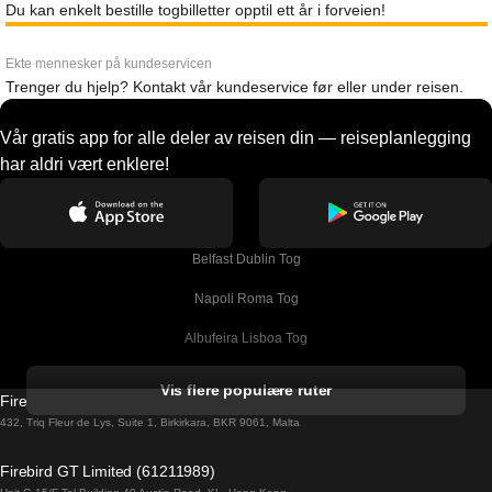
Du kan enkelt bestille togbilletter opptil ett år i forveien!
Ekte mennesker på kundeservicen
Trenger du hjelp? Kontakt vår kundeservice før eller under reisen.
Vår gratis app for alle deler av reisen din — reiseplanlegging
har aldri vært enklere!
Belfast Dublin Tog
Napoli Roma Tog
Albufeira Lisboa Tog
Alicante Madrid Tog
Vis flere populære ruter
Firebird GT Limited (OC 1451)
Barcelona Madrid Tog
432, Triq Fleur de Lys, Suite 1, Birkirkara, BKR 9061, Malta
Barcelona Malaga Tog
Firebird GT Limited (61211989)