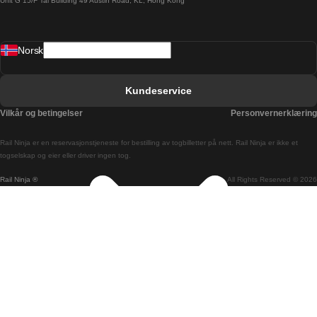
Unit G 15/F Tal Building 49 Austin Road, KL, Hong Kong
Barcelona Sevilla Tog
Barcelona Valencia Tog
Norsk
Bergen Oslo Tog
Berlin Praha Tog
Kundeservice
Bratislava Budapest Tog
Vilkår og betingelser
Personvernerklæring
Budapest Bratislava Tog
Rail Ninja er en reservasjons­tjeneste for bestilling av togbilletter på nett. Rail Ninja er ikke et
Budapest Prague Tog
togselskap og eier eller driver ingen tog.
Rail Ninja ®
All Rights Reserved © 2026
Budapest Wien Tog
Busan Cheonan Tog
Busan Seoul Tog
Canberra Sydney Tog
Changwon Seoul Tog
Cheonan Busan Tog