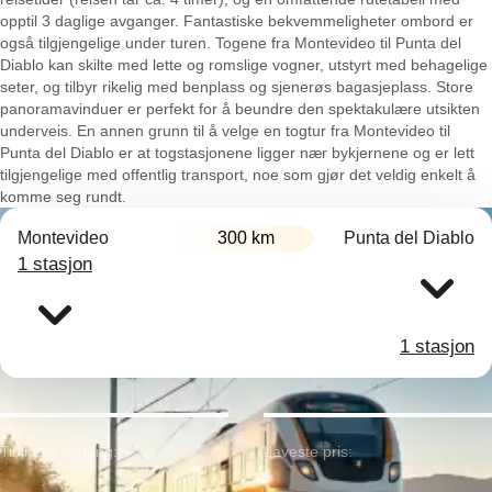
opptil 3 daglige avganger. Fantastiske bekvemmeligheter ombord er
også tilgjengelige under turen. Togene fra Montevideo til Punta del
Diablo kan skilte med lette og romslige vogner, utstyrt med behagelige
seter, og tilbyr rikelig med benplass og sjenerøs bagasjeplass. Store
panoramavinduer er perfekt for å beundre den spektakulære utsikten
underveis. En annen grunn til å velge en togtur fra Montevideo til
Punta del Diablo er at togstasjonene ligger nær bykjernene og er lett
tilgjengelige med offentlig transport, noe som gjør det veldig enkelt å
komme seg rundt.
Montevideo
300 km
Punta del Diablo
1 stasjon
1 stasjon
Tidligste avgang:
Laveste pris: