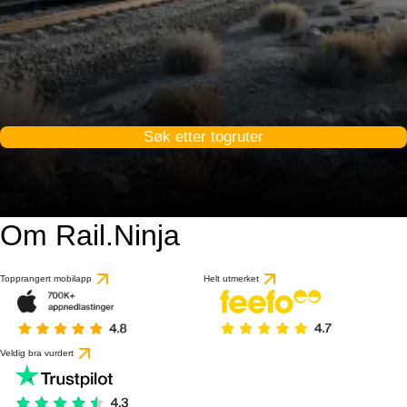
Søk etter togruter
Om Rail.Ninja
Topprangert mobilapp
Helt utmerket
Veldig bra vurdert