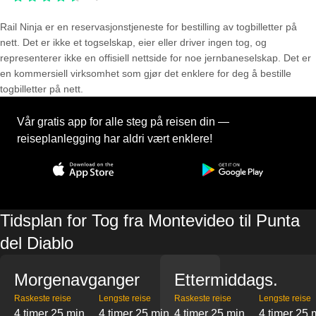
Rail Ninja er en reservasjons­tjeneste for bestilling av togbilletter på
nett. Det er ikke et togselskap, eier eller driver ingen tog, og
representerer ikke en offisiell nettside for noe jernbaneselskap. Det er
en kommersiell virksomhet som gjør det enklere for deg å bestille
togbilletter på nett.
Vår gratis app for alle steg på reisen din —
reiseplanlegging har aldri vært enklere!
Tidsplan for Tog fra Montevideo til Punta
del Diablo
Morgenavganger
Ettermiddags.
Raskeste reise
Lengste reise
Raskeste reise
Lengste reise
4 timer 25 min
4 timer 25 min
4 timer 25 min
4 timer 25 