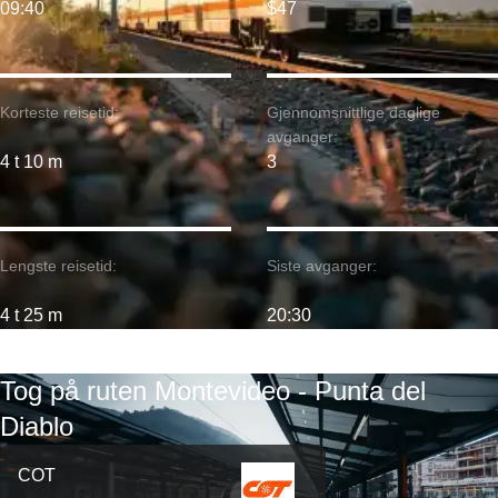
09:40
$47
Korteste reisetid:
Gjennomsnittlige daglige
avganger:
4 t 10 m
3
Lengste reisetid:
Siste avganger:
4 t 25 m
20:30
Tog på ruten Montevideo - Punta del
Diablo
COT