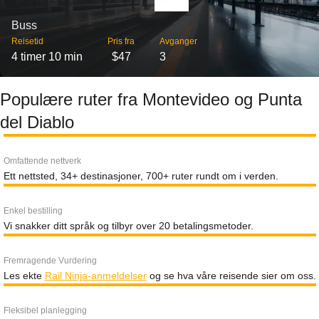
Buss
Reisetid
Pris fra
Avganger
4 timer 10 min
$47
3
Populære ruter fra Montevideo og Punta
del Diablo
Omfattende nettverk
Ett nettsted, 34+ destinasjoner, 700+ ruter rundt om i verden.
Enkel bestilling
Vi snakker ditt språk og tilbyr over 20 betalingsmetoder.
Fremragende Vurdering
Les ekte
Rail Ninja-anmeldelser
og se hva våre reisende sier om oss.
Fleksibel planlegging