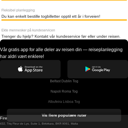
Fleksibel planlegging
Du kan enkelt bestille togbilletter opptil ett år i forveien!
Ekte mennesker på kundeservicen
Trenger du hjelp? Kontakt vår kundeservice før eller under reisen.
Vår gratis app for alle deler av reisen din — reiseplanlegging
har aldri vært enklere!
Belfast Dublin Tog
Napoli Roma Tog
Albufeira Lisboa Tog
Alicante Madrid Tog
Vis flere populære ruter
Firebird GT Limited (OC 1451)
Barcelona Madrid Tog
432, Triq Fleur de Lys, Suite 1, Birkirkara, BKR 9061, Malta