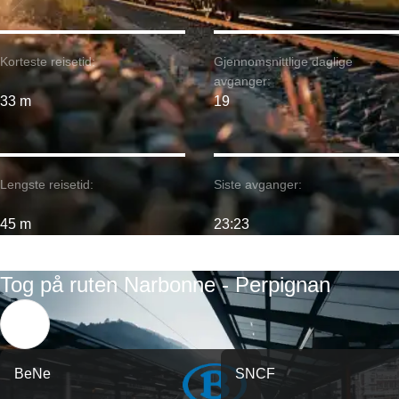
Korteste reisetid:
Gjennomsnittlige daglige
avganger:
33 m
19
Lengste reisetid:
Siste avganger:
45 m
23:23
Tog på ruten Narbonne - Perpignan
BeNe
SNCF