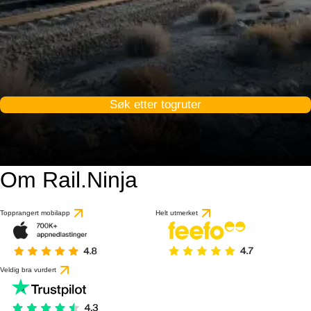
Søk etter togruter
Om Rail.Ninja
Topprangert mobilapp
Helt utmerket
Veldig bra vurdert