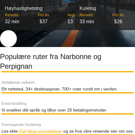
Høyhastighetstog
Kuletog
Reisetid
Pris fra
Avganger
Reisetid
Pris fra
32 min
$37
13
33 min
$26
Populære ruter fra Narbonne og
Perpignan
Omfattende nettverk
Ett nettsted, 34+ destinasjoner, 700+ ruter rundt om i verden.
Enkel bestilling
Vi snakker ditt språk og tilbyr over 20 betalingsmetoder.
Fremragende Vurdering
Les ekte
Rail Ninja-anmeldelser
og se hva våre reisende sier om oss.