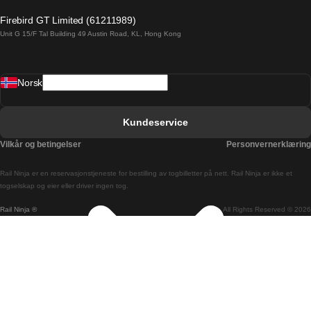
Barcelona Malaga Tog
Firebird GT Limited (61211989)
Unit G 15/F Tal Building 49 Austin Road, KL, Hong Kong
Barcelona Sevilla Tog
Barcelona Valencia Tog
Norsk
Bergen Oslo Tog
Berlin Praha Tog
Kundeservice
Bratislava Budapest Tog
Vilkår og betingelser
Personvernerklæring
Budapest Bratislava Tog
Rail Ninja er en reservasjons­tjeneste for bestilling av togbilletter på nett. Rail Ninja er ikke et
Budapest Prague Tog
togselskap og eier eller driver ingen tog.
Rail Ninja ®
All Rights Reserved © 2026
Budapest Wien Tog
Busan Cheonan Tog
Busan Seoul Tog
Canberra Sydney Tog