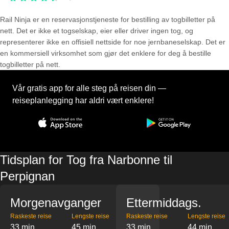
Rail Ninja er en reservasjons­tjeneste for bestilling av togbilletter på
nett. Det er ikke et togselskap, eier eller driver ingen tog, og
representerer ikke en offisiell nettside for noe jernbaneselskap. Det er
en kommersiell virksomhet som gjør det enklere for deg å bestille
togbilletter på nett.
Vår gratis app for alle steg på reisen din —
reiseplanlegging har aldri vært enklere!
Tidsplan for Tog fra Narbonne til
Perpignan
Morgenavganger
Ettermiddags.
Raskeste reise
Lengste reise
Raskeste reise
Lengste reise
33 min
45 min
33 min
44 min