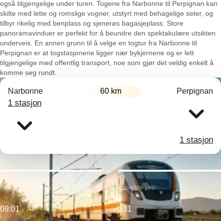
også tilgjengelige under turen. Togene fra Narbonne til Perpignan kan
skilte med lette og romslige vogner, utstyrt med behagelige seter, og
tilbyr rikelig med benplass og sjenerøs bagasjeplass. Store
panoramavinduer er perfekt for å beundre den spektakulære utsikten
underveis. En annen grunn til å velge en togtur fra Narbonne til
Perpignan er at togstasjonene ligger nær bykjernene og er lett
tilgjengelige med offentlig transport, noe som gjør det veldig enkelt å
komme seg rundt.
Narbonne
60 km
Perpignan
1 stasjon
1 stasjon
Tidligste avgang:
Laveste pris:
09:01
$31