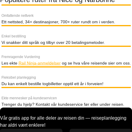
Omfattende nettverk
Ett nettsted, 34+ destinasjoner, 700+ ruter rundt om i verden.
Enkel bestilling
Vi snakker ditt språk og tilbyr over 20 betalingsmetoder.
Fremragende Vurdering
Les ekte
Rail Ninja-anmeldelser
og se hva våre reisende sier om oss.
Fleksibel planlegging
Du kan enkelt bestille togbilletter opptil ett år i forveien!
Ekte mennesker på kundeservicen
Trenger du hjelp? Kontakt vår kundeservice før eller under reisen.
Vår gratis app for alle deler av reisen din — reiseplanlegging
har aldri vært enklere!