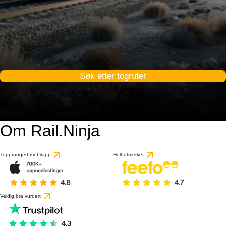
Søk etter togruter
Om Rail.Ninja
Topprangert mobilapp
Helt utmerket
Veldig bra vurdert