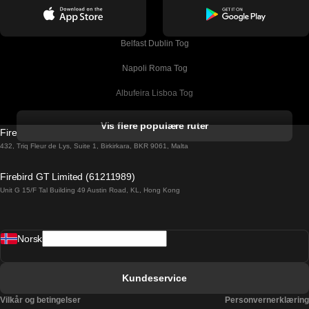
Belfast Dublin Tog
Napoli Roma Tog
Albufeira Lisboa Tog
Alicante Madrid Tog
Vis flere populære ruter
Firebird GT Limited (OC 1451)
Barcelona Madrid Tog
432, Triq Fleur de Lys, Suite 1, Birkirkara, BKR 9061, Malta
Barcelona Malaga Tog
Firebird GT Limited (61211989)
Unit G 15/F Tal Building 49 Austin Road, KL, Hong Kong
Barcelona Sevilla Tog
Barcelona Valencia Tog
Norsk
Bergen Oslo Tog
Berlin Praha Tog
Kundeservice
Bratislava Budapest Tog
Vilkår og betingelser
Personvernerklæring