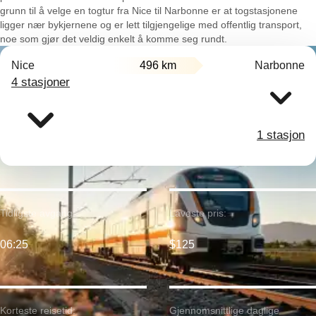
grunn til å velge en togtur fra Nice til Narbonne er at togstasjonene
ligger nær bykjernene og er lett tilgjengelige med offentlig transport,
noe som gjør det veldig enkelt å komme seg rundt.
Nice
496 km
Narbonne
4 stasjoner
1 stasjon
Tidligste avgang:
Laveste pris:
06:25
$125
Korteste reisetid:
Gjennomsnittlige daglige