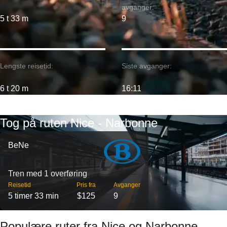
avganger:
5 t 33 m
9
Lengste reisetid:
Siste avganger:
6 t 20 m
16:11
Tog på ruten Nice - Narbonne
BeNe
Tren med 1 overføring
Reisetid
Pris fra
Avganger
5 timer 33 min
$125
9
Populære ruter fra Nice og Narbonne