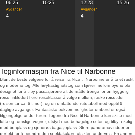
06:25
10:25
12:23
15:26
Avganger
Avganger
4
4
Toginformasjon fra Nice til Narbonne
Blant de beste valgene for å reise fra Nice til Narbonne er å ta et raskt
og moderne tog. Alle høyhastighetstog som kjører mellom byene ble
designet for å tilby passasjerene alt de måtte trenge for en hyggelig
reise, inkludert flere reiseklasser å velge mellom, raske reisetider
(reisen tar ca. 6 timer), og en omfattende rutetabell med opptil 9
daglige avganger. Fantastiske bekvemmeligheter ombord er også
tilgjengelige under turen. Togene fra Nice til Narbonne kan skilte med
lette og romslige vogner, utstyrt med behagelige seter, og tilbyr rikelig
med benplass og sjenerøs bagasjeplass. Store panoramavinduer er
perfekt for å beundre den spektakulære utsikten underveis. En annen