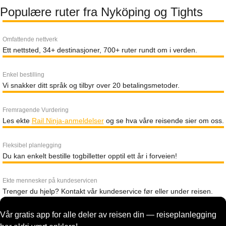
Populære ruter fra Nyköping og Tights
Omfattende nettverk
Ett nettsted, 34+ destinasjoner, 700+ ruter rundt om i verden.
Enkel bestilling
Vi snakker ditt språk og tilbyr over 20 betalingsmetoder.
Fremragende Vurdering
Les ekte
Rail Ninja-anmeldelser
og se hva våre reisende sier om oss.
Fleksibel planlegging
Du kan enkelt bestille togbilletter opptil ett år i forveien!
Ekte mennesker på kundeservicen
Trenger du hjelp? Kontakt vår kundeservice før eller under reisen.
Vår gratis app for alle deler av reisen din — reiseplanlegging