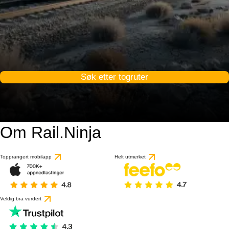
Søk etter togruter
Om Rail.Ninja
Topprangert mobilapp
Helt utmerket
Veldig bra vurdert