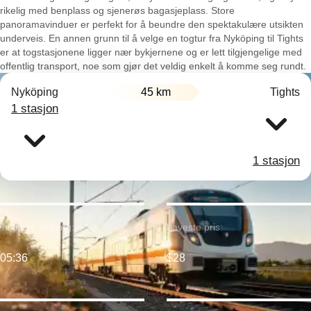
rikelig med benplass og sjenerøs bagasjeplass. Store
panoramavinduer er perfekt for å beundre den spektakulære utsikten
underveis. En annen grunn til å velge en togtur fra Nyköping til Tights
er at togstasjonene ligger nær bykjernene og er lett tilgjengelige med
offentlig transport, noe som gjør det veldig enkelt å komme seg rundt.
Nyköping
45 km
Tights
1 stasjon
1 stasjon
Tidligste avgang:
Laveste pris:
05:36
$28