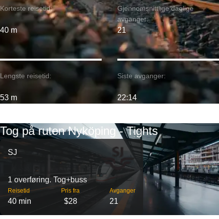
Korteste reisetid:
Gjennomsnittlige daglige
avganger:
40 m
21
Lengste reisetid:
Siste avganger:
53 m
22:14
Tog på ruten Nyköping - Tights
SJ
1 overføring. Tog+buss
Reisetid
Pris fra
Avganger
40 min
$28
21