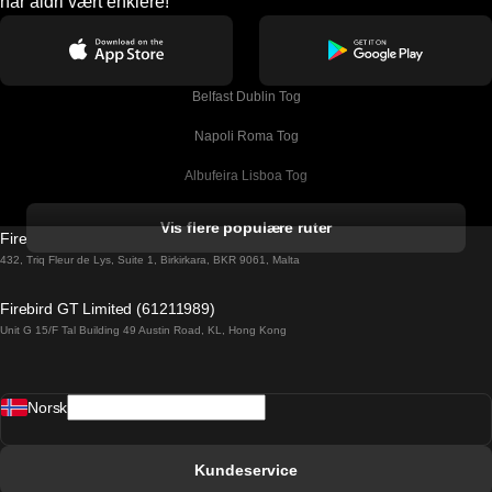
har aldri vært enklere!
Belfast Dublin Tog
Napoli Roma Tog
Albufeira Lisboa Tog
Alicante Madrid Tog
Vis flere populære ruter
Firebird GT Limited (OC 1451)
Barcelona Madrid Tog
432, Triq Fleur de Lys, Suite 1, Birkirkara, BKR 9061, Malta
Barcelona Malaga Tog
Firebird GT Limited (61211989)
Unit G 15/F Tal Building 49 Austin Road, KL, Hong Kong
Barcelona Sevilla Tog
Barcelona Valencia Tog
Norsk
Bergen Oslo Tog
Berlin Praha Tog
Kundeservice