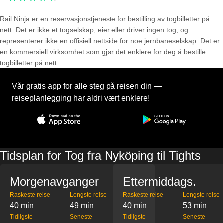
Rail Ninja er en reservasjons­tjeneste for bestilling av togbilletter på
nett. Det er ikke et togselskap, eier eller driver ingen tog, og
representerer ikke en offisiell nettside for noe jernbaneselskap. Det er
en kommersiell virksomhet som gjør det enklere for deg å bestille
togbilletter på nett.
Vår gratis app for alle steg på reisen din —
reiseplanlegging har aldri vært enklere!
Tidsplan for Tog fra Nyköping til Tights
Morgenavganger
Ettermiddags.
Raskeste reise
Lengste reise
Raskeste reise
Lengste reise
40 min
49 min
40 min
53 min
Tidligste
Seneste
Tidligste
Seneste