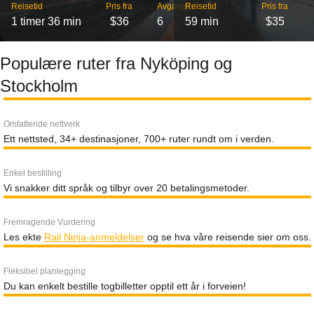
Reisetid
Pris fra
Avganger
Reisetid
Pris fra
1 timer 36 min
$36
6
59 min
$35
Populære ruter fra Nyköping og
Stockholm
Omfattende nettverk
Ett nettsted, 34+ destinasjoner, 700+ ruter rundt om i verden.
Enkel bestilling
Vi snakker ditt språk og tilbyr over 20 betalingsmetoder.
Fremragende Vurdering
Les ekte
Rail Ninja-anmeldelser
og se hva våre reisende sier om oss.
Fleksibel planlegging
Du kan enkelt bestille togbilletter opptil ett år i forveien!