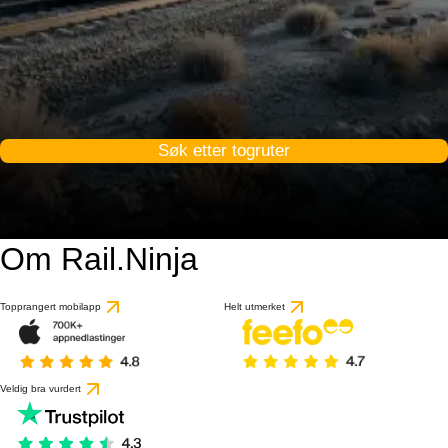
Søk etter togruter
Om Rail.Ninja
Topprangert mobilapp
Helt utmerket
Veldig bra vurdert