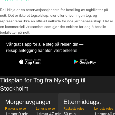
Rail Ninja er en reservasjons­tjeneste for bestilling av togbilletter på
nett. Det er ikke et togselskap, eier eller driver ingen tog, og
representerer ikke en offisiell nettside for noe jernbaneselskap. Det er
en kommersiell virksomhet som gjør det enklere for deg å bestille
togbilletter på nett.
Vår gratis app for alle steg på reisen din —
reiseplanlegging har aldri vært enklere!
Tidsplan for Tog fra Nyköping til
Stockholm
Morgenavganger
Ettermiddags.
Raskeste reise
Lengste reise
Raskeste reise
Lengste reise
1 timer 0 min
1 timer 47 min
59 min
1 timer 40 