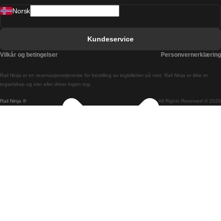
Norsk
Bergen Oslo Tog
Berlin Praha Tog
Kundeservice
Bratislava Budapest Tog
Vilkår og betingelser
Personvernerklæring
Budapest Bratislava Tog
Rail Ninja er en reservasjons­tjeneste for bestilling av togbilletter på nett. Rail Ninja er ikke et
Budapest Prague Tog
togselskap og eier eller driver ingen tog.
Rail Ninja ®
All Rights Reserved © 2026
Budapest Wien Tog
Busan Cheonan Tog
Busan Seoul Tog
Canberra Sydney Tog
Changwon Seoul Tog
Cheonan Busan Tog
Coimbra Lisboa Tog