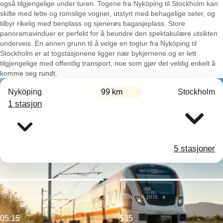
også tilgjengelige under turen. Togene fra Nyköping til Stockholm kan
skilte med lette og romslige vogner, utstyrt med behagelige seter, og
tilbyr rikelig med benplass og sjenerøs bagasjeplass. Store
panoramavinduer er perfekt for å beundre den spektakulære utsikten
underveis. En annen grunn til å velge en togtur fra Nyköping til
Stockholm er at togstasjonene ligger nær bykjernene og er lett
tilgjengelige med offentlig transport, noe som gjør det veldig enkelt å
komme seg rundt.
Nyköping
99 km
Stockholm
1 stasjon
5 stasjoner
Tidligste avgang:
Laveste pris:
05:15
$35