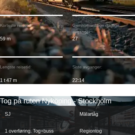
Korteste reisetid:
Gjennomsnittlige daglige
avganger:
59 m
27
Lengste reisetid:
Siste avganger:
1 t 47 m
22:14
Tog på ruten Nyköping - Stockholm
SJ
Mälartåg
1 overføring. Tog+buss
Regiontog