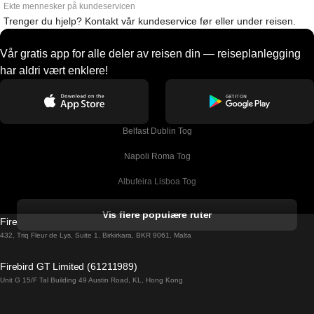
Ekte mennesker på kundeservicen
Trenger du hjelp? Kontakt vår kundeservice før eller under reisen.
Vår gratis app for alle deler av reisen din — reiseplanlegging
har aldri vært enklere!
Belfast Dublin Tog
Napoli Roma Tog
Albufeira Lisboa Tog
Alicante Madrid Tog
Vis flere populære ruter
Firebird GT Limited (OC 1451)
Barcelona Madrid Tog
432, Triq Fleur de Lys, Suite 1, Birkirkara, BKR 9061, Malta
Barcelona Malaga Tog
Firebird GT Limited (61211989)
Unit G 15/F Tal Building 49 Austin Road, KL, Hong Kong
Barcelona Sevilla Tog
Barcelona Valencia Tog