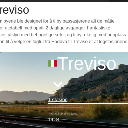
reviso
m byene ble designet for å tilby passasjerene alt de måtte
nde rutetabell med opptil 2 daglige avganger. Fantastiske
r, utstyrt med behagelige seter, og tilbyr rikelig med benplass
il å velge en togtur fra Padova til Treviso er at togstasjonene
Treviso
1 stasjon
Tidligste avgang:
19:34