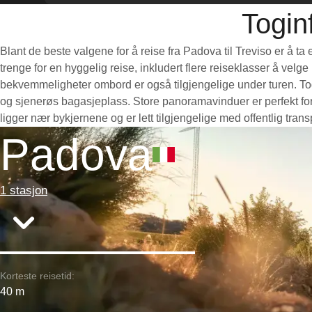
Togin
Blant de beste valgene for å reise fra Padova til Treviso er å t
trenge for en hyggelig reise, inkludert flere reiseklasser å velg
bekvemmeligheter ombord er også tilgjengelige under turen. Toge
og sjenerøs bagasjeplass. Store panoramavinduer er perfekt for 
ligger nær bykjernene og er lett tilgjengelige med offentlig tra
Padova
1 stasjon
Korteste reisetid:
40 m