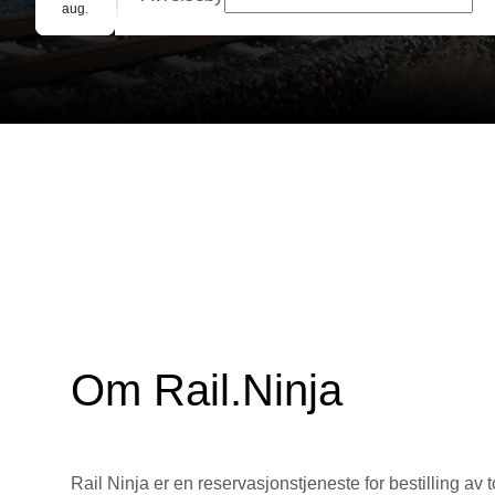
Gruppebooking
aug.
Om Rail.Ninja
Rail Ninja er en reservasjons­tjeneste for bestilling av t