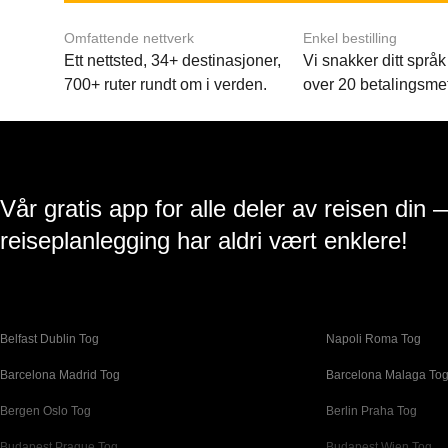
Omfattende nettverk
Enkel bestilling
Ett nettsted, 34+ destinasjoner,
Vi snakker ditt språk 
700+ ruter rundt om i verden.
over 20 betalingsme
Vår gratis app for alle deler av reisen din 
reiseplanlegging har aldri vært enklere!
Belfast Dublin Tog
Napoli Roma Tog
Barcelona Madrid Tog
Barcelona Malaga To
Bergen Oslo Tog
Berlin Praha Tog
Budapest Prague Tog
Budapest Wien Tog