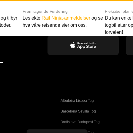
Fremragende Vurdering
Fleksibel planl
og tilbyr
Les ekte
Rail Ninja-anmeldelser
og se
Du kan enkelt
toder.
hva våre reisende sier om oss.
togbilletter opp
forveien!
—
Albufeira Lisboa Tog
g
Barcelona Sevilla Tog
Bratislava Budapest Tog
Busan Cheonan Tog