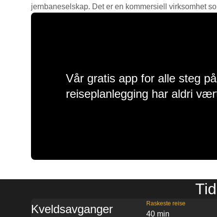
jernbaneselskap. Det er en kommersiell virksomhet som g
Vår gratis app for alle steg p
reiseplanlegging har aldri vær
Tid
Raskeste reise
Kveldsavganger
40 min