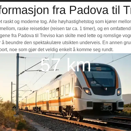
formasjon fra Padova til T
a et raskt og moderne tog. Alle høyhastighetstog som kjører mello
e mellom, raske reisetider (reisen tar ca. 1 timer), og en omfatte
ne fra Padova til Treviso kan skilte med lette og romslige vogne
å beundre den spektakulære utsikten underveis. En annen grunn t
nsport, noe som gjør det veldig enkelt å komme seg rundt.
57 km