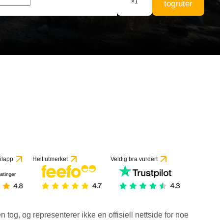
×
1
togruter
ilapp
Helt utmerket
Veldig bra vurdert
en tog, og representerer ikke en offisiell nettside for noe