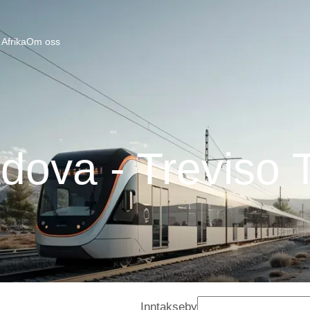
Afrika
Om oss
dova - Treviso 
Inntakseby