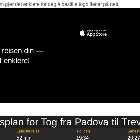
jør det enklere for deg å bestille togbilletter på nett.
å reisen din —
t enklere!
splan for Tog fra Padova til Tre
Lengste reise
Tidligste
Senest
52 min
19:34
20:2