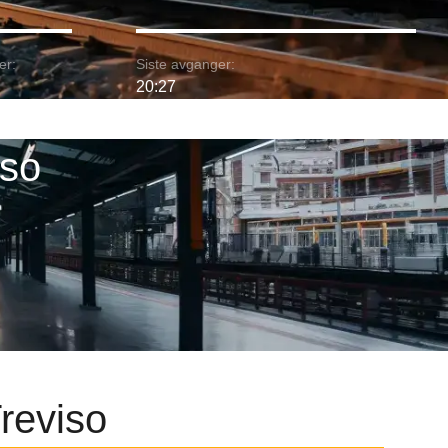
er:
Siste avganger:
20:27
iso
reviso