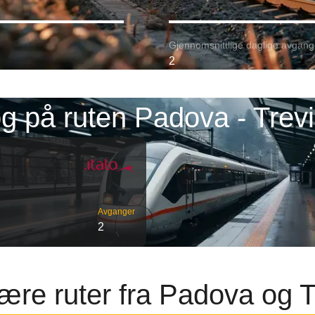
Gjennomsnittlige daglige avgang
2
g på ruten Padova - Trev
Avganger
2
ære ruter fra Padova og T