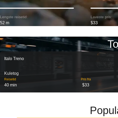
Lengste reisetid:
Laveste pris:
52 m
$33
To
Italo Treno
Kuletog
Reisetid
Pris fra
40 min
$33
Popul