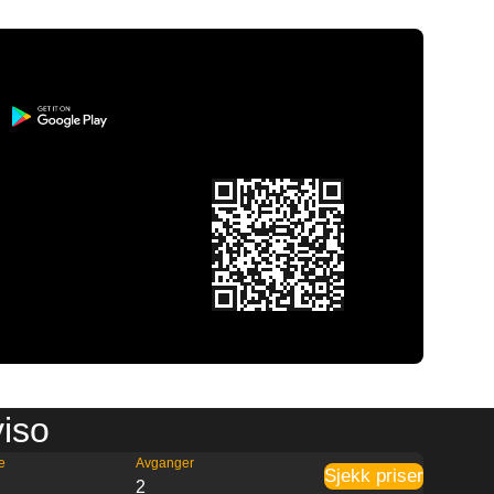
viso
e
Avganger
Sjekk priser
7
2