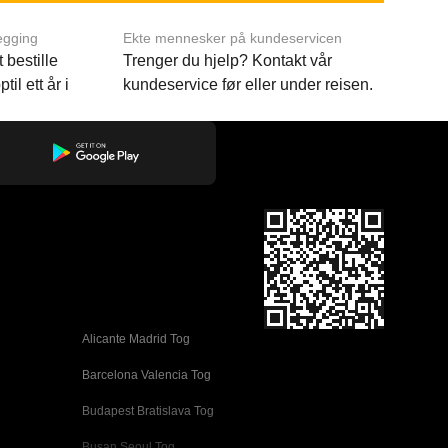
egging
Ekte mennesker på kundeservicen
 bestille
Trenger du hjelp? Kontakt vår
til ett år i
kundeservice før eller under reisen.
Alicante Madrid Tog
Barcelona Valencia Tog
Budapest Bratislava Tog
Busan Seoul Tog