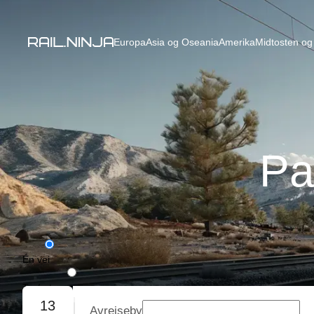
Europa
Asia og Oseania
Amerika
Midtosten og 
Pa
Én vei
Tur/retur
13
Avreiseby