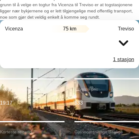
grunn til å velge en togtur fra Vicenza til Treviso er at togstasjonene
ligger nær bykjernene og er lett tilgjengelige med offentlig transport,
noe som gjør det veldig enkelt å komme seg rundt.
Vicenza
75 km
Treviso
1 stasjon
Tidligste avgang:
Laveste pris:
19:17
$33
Korteste reisetid:
Gjennomsnittlige daglige
avganger: