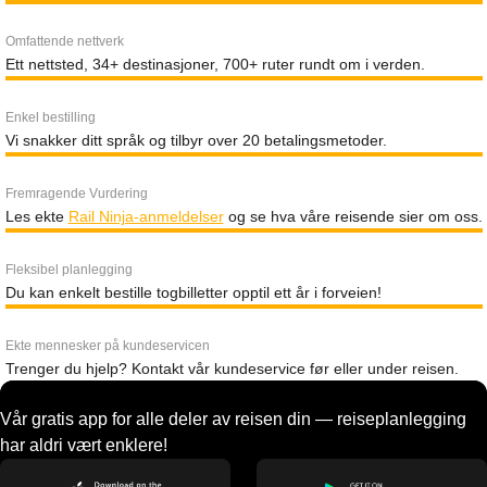
Omfattende nettverk
Ett nettsted, 34+ destinasjoner, 700+ ruter rundt om i verden.
Enkel bestilling
Vi snakker ditt språk og tilbyr over 20 betalingsmetoder.
Fremragende Vurdering
Les ekte
Rail Ninja-anmeldelser
og se hva våre reisende sier om oss.
Fleksibel planlegging
Du kan enkelt bestille togbilletter opptil ett år i forveien!
Ekte mennesker på kundeservicen
Trenger du hjelp? Kontakt vår kundeservice før eller under reisen.
Vår gratis app for alle deler av reisen din — reiseplanlegging
har aldri vært enklere!