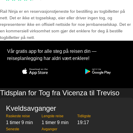
Rail Ninja er en reservasjons­tjeneste for bestilling av togbilletter på
nett. Det er ikke et togselskap, eier eller driver ingen tog, og
representerer ikke en offisiell nettside for noe jernbaneselskap. Det er
en kommersiell virksomhet som gjør det enklere for deg å bestille
togbilletter på nett.
Vår gratis app for alle steg på reisen din —
reiseplanlegging har aldri vært enklere!
Tidsplan for Tog fra Vicenza til Treviso
Kveldsavganger
Raskeste reise
Lengste reise
Tidligste
1 timer 9 min
1 timer 9 min
19:17
Seneste
Avganger