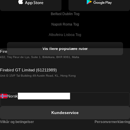
Belfast Dublin Tog
Napoli Roma Tog
Albufeira Lisboa Tog
Alicante Madrid Tog
Vis flere populære ruter
Firebird GT Limited (OC 1451)
Barcelona Madrid Tog
432, Triq Fleur de Lys, Suite 1, Birkirkara, BKR 9061, Malta
Barcelona Malaga Tog
Firebird GT Limited (61211989)
Unit G 15/F Tal Building 49 Austin Road, KL, Hong Kong
Barcelona Sevilla Tog
Barcelona Valencia Tog
Norsk
Bergen Oslo Tog
Berlin Praha Tog
Kundeservice
Bratislava Budapest Tog
Vilkår og betingelser
Personvernerklæring
Budapest Bratislava Tog