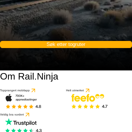
Søk etter togruter
Om Rail.Ninja
Topprangert mobilapp
Helt utmerket
Veldig bra vurdert