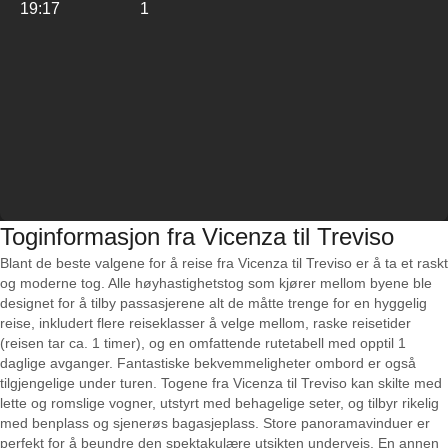
19:17
1
Toginformasjon fra Vicenza til Treviso
Blant de beste valgene for å reise fra Vicenza til Treviso er å ta et raskt
og moderne tog. Alle høyhastighetstog som kjører mellom byene ble
designet for å tilby passasjerene alt de måtte trenge for en hyggelig
reise, inkludert flere reiseklasser å velge mellom, raske reisetider
(reisen tar ca. 1 timer), og en omfattende rutetabell med opptil 1
daglige avganger. Fantastiske bekvemmeligheter ombord er også
tilgjengelige under turen. Togene fra Vicenza til Treviso kan skilte med
lette og romslige vogner, utstyrt med behagelige seter, og tilbyr rikelig
med benplass og sjenerøs bagasjeplass. Store panoramavinduer er
perfekt for å beundre den spektakulære utsikten underveis. En annen