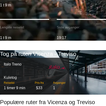
1 t 9 m
1
Lengste reisetid:
Siste avganger:
1 t 9 m
19:17
Tog på ruten Vicenza - Treviso
Italo Treno
Kuletog
Reisetid
Pris fra
Avganger
1 timer 9 min
$33
1
Populære ruter fra Vicenza og Treviso