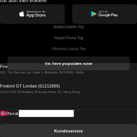
har aldri vært enklere!
Belfast Dublin Tog
Napoli Roma Tog
Albufeira Lisboa Tog
Alicante Madrid Tog
Vis flere populære ruter
Firebird GT Limited (OC 1451)
Barcelona Madrid Tog
432, Triq Fleur de Lys, Suite 1, Birkirkara, BKR 9061, Malta
Barcelona Malaga Tog
Firebird GT Limited (61211989)
Unit G 15/F Tal Building 49 Austin Road, KL, Hong Kong
Barcelona Sevilla Tog
Barcelona Valencia Tog
Norsk
Bergen Oslo Tog
Berlin Praha Tog
Kundeservice