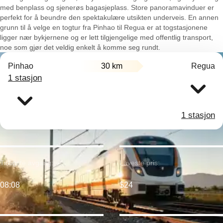
med benplass og sjenerøs bagasjeplass. Store panoramavinduer er
perfekt for å beundre den spektakulære utsikten underveis. En annen
grunn til å velge en togtur fra Pinhao til Regua er at togstasjonene
ligger nær bykjernene og er lett tilgjengelige med offentlig transport,
noe som gjør det veldig enkelt å komme seg rundt.
Pinhao
30 km
Regua
1 stasjon
1 stasjon
Tidligste avgang:
Laveste pris:
08:08
$24