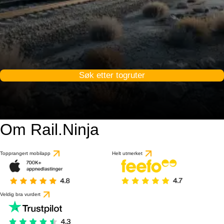
Søk etter togruter
Om Rail.Ninja
Topprangert mobilapp
Helt utmerket
Veldig bra vurdert