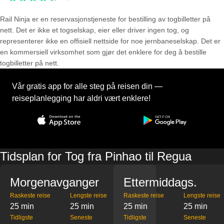
Rail Ninja er en reservasjons­tjeneste for bestilling av togbilletter på
nett. Det er ikke et togselskap, eier eller driver ingen tog, og
representerer ikke en offisiell nettside for noe jernbaneselskap. Det er
en kommersiell virksomhet som gjør det enklere for deg å bestille
togbilletter på nett.
Vår gratis app for alle steg på reisen din —
reiseplanlegging har aldri vært enklere!
Tidsplan for Tog fra Pinhao til Regua
Morgenavganger
Ettermiddags.
Raskeste reise
Lengste reise
Raskeste reise
Lengste reise
25 min
25 min
25 min
25 min
Tidligste
Seneste
Tidligste
Seneste