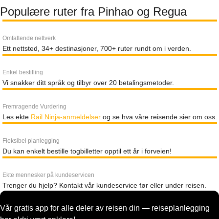
Populære ruter fra Pinhao og Regua
Omfattende nettverk
Ett nettsted, 34+ destinasjoner, 700+ ruter rundt om i verden.
Enkel bestilling
Vi snakker ditt språk og tilbyr over 20 betalingsmetoder.
Fremragende Vurdering
Les ekte
Rail Ninja-anmeldelser
og se hva våre reisende sier om oss.
Fleksibel planlegging
Du kan enkelt bestille togbilletter opptil ett år i forveien!
Ekte mennesker på kundeservicen
Trenger du hjelp? Kontakt vår kundeservice før eller under reisen.
Vår gratis app for alle deler av reisen din — reiseplanlegging