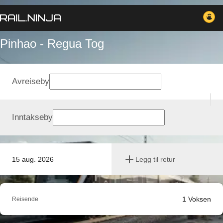
Pinhao - Regua Tog
Avreiseby
Inntakseby
15 aug. 2026
Legg til retur
1
Voksen
Reisende