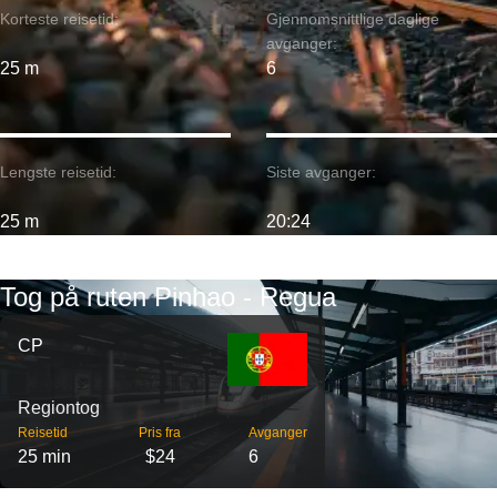
Korteste reisetid:
Gjennomsnittlige daglige
avganger:
25 m
6
Lengste reisetid:
Siste avganger:
25 m
20:24
Tog på ruten Pinhao - Regua
CP
Regiontog
Reisetid
Pris fra
Avganger
25 min
$24
6