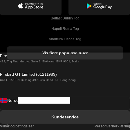
Belfast Dublin Tog
Napoli Roma Tog
Albufeira Lisboa Tog
Alicante Madrid Tog
Vis flere populære ruter
Firebird GT Limited (OC 1451)
Barcelona Madrid Tog
432, Triq Fleur de Lys, Suite 1, Birkirkara, BKR 9061, Malta
Barcelona Malaga Tog
Firebird GT Limited (61211989)
Unit G 15/F Tal Building 49 Austin Road, KL, Hong Kong
Barcelona Sevilla Tog
Barcelona Valencia Tog
Norsk
Bergen Oslo Tog
Berlin Praha Tog
Kundeservice
Bratislava Budapest Tog
Vilkår og betingelser
Personvernerklæring