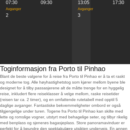
07:30
09:30
13:05
17:30
Avganger
Avganger
2
3
Toginformasjon fra Porto til Pinhao
Blant de beste valgene for å reise fra Porto til Pinhao er å ta et raskt
og moderne tog. Alle høyhastighetstog som kjører mellom byene ble
designet for å tilby passasjerene alt de måtte trenge for en hyggelig
reise, inkludert flere reiseklasser å velge mellom, raske reisetider
(reisen tar ca. 2 timer), og en omfattende rutetabell med opptil 5
daglige avganger. Fantastiske bekvemmeligheter ombord er også
tilgjengelige under turen. Togene fra Porto til Pinhao kan skilte med
lette og romslige vogner, utstyrt med behagelige seter, og tilbyr rikelig
med benplass og sjenerøs bagasjeplass. Store panoramavinduer er
perfekt for å beundre den spektakulære utsikten underveis. En annen