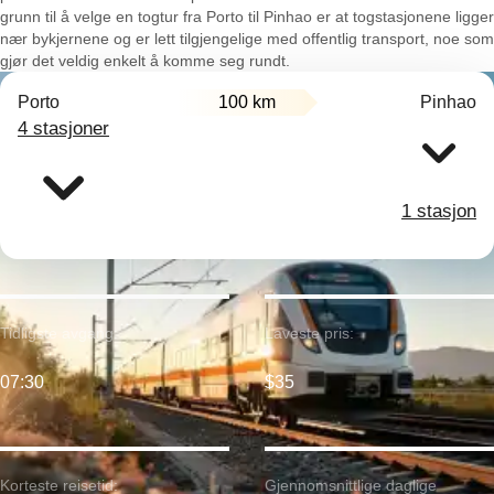
grunn til å velge en togtur fra Porto til Pinhao er at togstasjonene ligger
nær bykjernene og er lett tilgjengelige med offentlig transport, noe som
gjør det veldig enkelt å komme seg rundt.
Porto
100 km
Pinhao
4 stasjoner
1 stasjon
Tidligste avgang:
Laveste pris:
07:30
$35
Korteste reisetid:
Gjennomsnittlige daglige