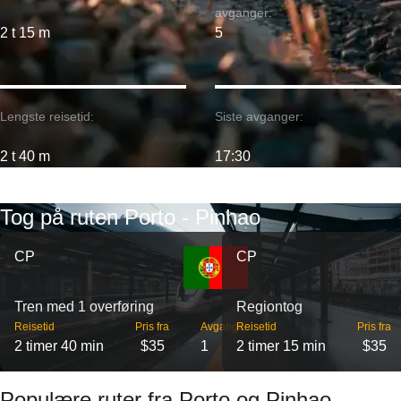
avganger:
2 t 15 m
5
Lengste reisetid:
Siste avganger:
2 t 40 m
17:30
Tog på ruten Porto - Pinhao
CP
CP
Tren med 1 overføring
Regiontog
Reisetid
Pris fra
Avganger
Reisetid
Pris fra
2 timer 40 min
$35
1
2 timer 15 min
$35
Populære ruter fra Porto og Pinhao