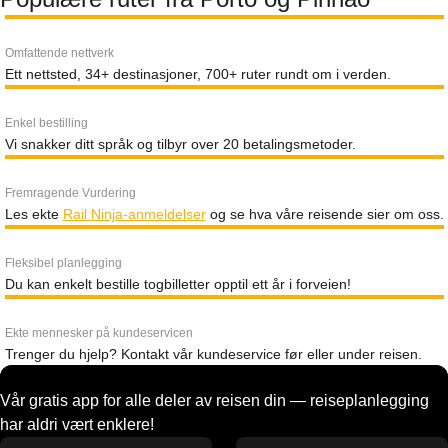
Omfattende nettverk
Ett nettsted, 34+ destinasjoner, 700+ ruter rundt om i verden.
Enkel bestilling
Vi snakker ditt språk og tilbyr over 20 betalingsmetoder.
Fremragende Vurdering
Les ekte
Rail Ninja-anmeldelser
og se hva våre reisende sier om oss.
Fleksibel planlegging
Du kan enkelt bestille togbilletter opptil ett år i forveien!
Ekte mennesker på kundeservicen
Trenger du hjelp? Kontakt vår kundeservice før eller under reisen.
Vår gratis app for alle deler av reisen din — reiseplanlegging
har aldri vært enklere!