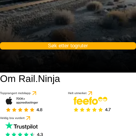
Søk etter togruter
Om Rail.Ninja
Topprangert mobilapp
Helt utmerket
Veldig bra vurdert