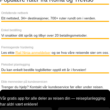
Omfattende nettverk
Ett nettsted, 34+ destinasjoner, 700+ ruter rundt om i verden.
Enkel bestilling
Vi snakker ditt språk og tilbyr over 20 betalingsmetoder.
Fremragende Vurdering
Les ekte
Rail Ninja-anmeldelser
og se hva våre reisende sier om oss.
Fleksibel planlegging
Du kan enkelt bestille togbilletter opptil ett år i forveien!
Ekte mennesker på kundeservicen
Trenger du hjelp? Kontakt vår kundeservice før eller under reisen.
Vår gratis app for alle deler av reisen din — reiseplanlegging
har aldri vært enklere!