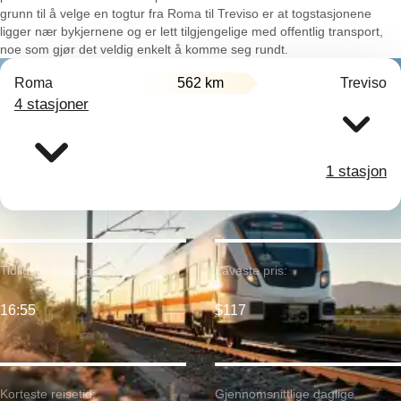
grunn til å velge en togtur fra Roma til Treviso er at togstasjonene
ligger nær bykjernene og er lett tilgjengelige med offentlig transport,
noe som gjør det veldig enkelt å komme seg rundt.
Roma
562 km
Treviso
4 stasjoner
1 stasjon
Tidligste avgang:
Laveste pris:
16:55
$117
Korteste reisetid:
Gjennomsnittlige daglige