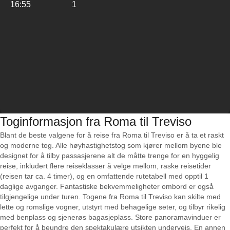
16:55
1
Toginformasjon fra Roma til Treviso
Blant de beste valgene for å reise fra Roma til Treviso er å ta et raskt
og moderne tog. Alle høyhastighetstog som kjører mellom byene ble
designet for å tilby passasjerene alt de måtte trenge for en hyggelig
reise, inkludert flere reiseklasser å velge mellom, raske reisetider
(reisen tar ca. 4 timer), og en omfattende rutetabell med opptil 1
daglige avganger. Fantastiske bekvemmeligheter ombord er også
tilgjengelige under turen. Togene fra Roma til Treviso kan skilte med
lette og romslige vogner, utstyrt med behagelige seter, og tilbyr rikelig
med benplass og sjenerøs bagasjeplass. Store panoramavinduer er
perfekt for å beundre den spektakulære utsikten underveis. En annen