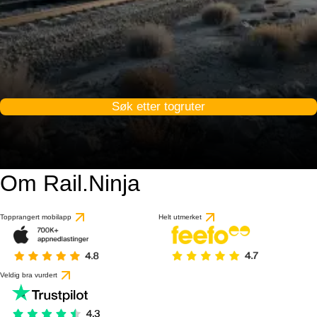
Søk etter togruter
Om Rail.Ninja
Topprangert mobilapp
Helt utmerket
Veldig bra vurdert