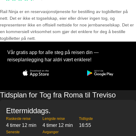
Rail Ninja er en reservasjons­tjeneste for bestilling av togbilletter på
nett. Det er ikke et togselskap, eier eller driver ingen tog, og
representerer ikke en offisiell nettside for noe jernbaneselskap. Det er
en kommersiell virksomhet som gjør det enklere for deg å bestille
togbilletter på nett.
Vår gratis app for alle steg på reisen din —
reiseplanlegging har aldri vært enklere!
Tidsplan for Tog fra Roma til Treviso
Ettermiddags.
Raskeste reise
Lengste reise
Tidligste
4 timer 12 min
4 timer 12 min
16:55
Seneste
Avganger