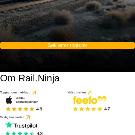
Søk etter togruter
Om Rail.Ninja
Topprangert mobilapp
Helt utmerket
Veldig bra vurdert