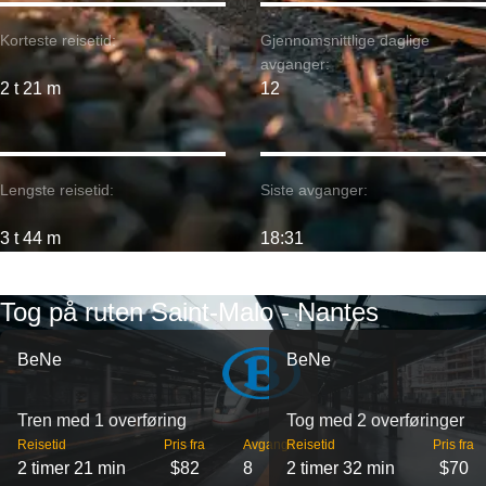
Korteste reisetid:
Gjennomsnittlige daglige
avganger:
2 t 21 m
12
Lengste reisetid:
Siste avganger:
3 t 44 m
18:31
Tog på ruten Saint-Malo - Nantes
BeNe
BeNe
Tren med 1 overføring
Tog med 2 overføringer
Reisetid
Pris fra
Avganger
Reisetid
Pris fra
2 timer 21 min
$82
8
2 timer 32 min
$70