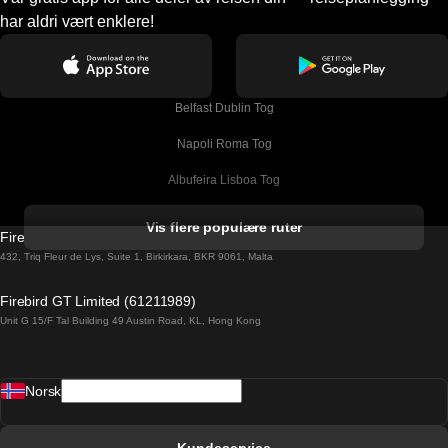
har aldri vært enklere!
Belfast Dublin Tog
Napoli Roma Tog
Albufeira Lisboa Tog
Alicante Madrid Tog
Vis flere populære ruter
Firebird GT Limited (OC 1451)
Barcelona Madrid Tog
432, Triq Fleur de Lys, Suite 1, Birkirkara, BKR 9061, Malta
Barcelona Malaga Tog
Firebird GT Limited (61211989)
Unit G 15/F Tal Building 49 Austin Road, KL, Hong Kong
Barcelona Sevilla Tog
Barcelona Valencia Tog
Norsk
Bergen Oslo Tog
Berlin Praha Tog