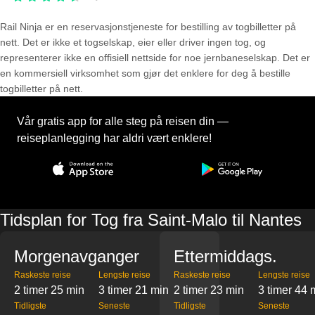
Rail Ninja er en reservasjons­tjeneste for bestilling av togbilletter på
nett. Det er ikke et togselskap, eier eller driver ingen tog, og
representerer ikke en offisiell nettside for noe jernbaneselskap. Det er
en kommersiell virksomhet som gjør det enklere for deg å bestille
togbilletter på nett.
Vår gratis app for alle steg på reisen din —
reiseplanlegging har aldri vært enklere!
Tidsplan for Tog fra Saint-Malo til Nantes
Morgenavganger
Ettermiddags.
Raskeste reise
Lengste reise
Raskeste reise
Lengste reise
2 timer 25 min
3 timer 21 min
2 timer 23 min
3 timer 44 
Tidligste
Seneste
Tidligste
Seneste