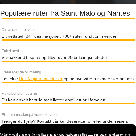
Populære ruter fra Saint-Malo og Nantes
Omfattende nettverk
Ett nettsted, 34+ destinasjoner, 700+ ruter rundt om i verden.
Enkel bestilling
Vi snakker ditt språk og tilbyr over 20 betalingsmetoder.
Fremragende Vurdering
Les ekte
Rail Ninja-anmeldelser
og se hva våre reisende sier om oss.
Fleksibel planlegging
Du kan enkelt bestille togbilletter opptil ett år i forveien!
Ekte mennesker på kundeservicen
Trenger du hjelp? Kontakt vår kundeservice før eller under reisen.
Vår gratis app for alle deler av reisen din — reiseplanlegging