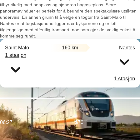
tilbyr rikelig med benplass og sjenerøs bagasjeplass. Store
panoramavinduer er perfekt for å beundre den spektakulære utsikten
underveis. En annen grunn til å velge en togtur fra Saint-Malo til
Nantes er at togstasjonene ligger nær bykjernene og er lett
tilgjengelige med offentlig transport, noe som gjør det veldig enkelt å
komme seg rundt.
Saint-Malo
160 km
Nantes
1 stasjon
1 stasjon
Tidligste avgang:
Laveste pris:
06:27
$70