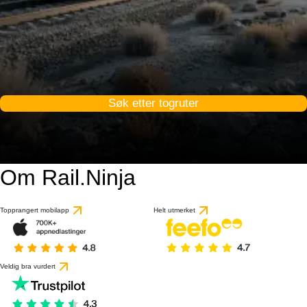
Søk etter togruter
Om Rail.Ninja
Topprangert mobilapp
Helt utmerket
Veldig bra vurdert