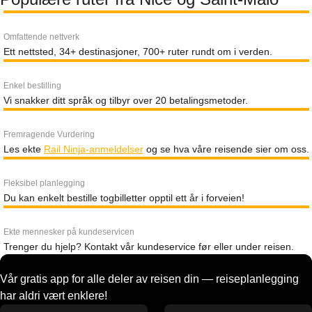
Omfattende nettverk
Ett nettsted, 34+ destinasjoner, 700+ ruter rundt om i verden.
Enkel bestilling
Vi snakker ditt språk og tilbyr over 20 betalingsmetoder.
Fremragende Vurdering
Les ekte
Rail Ninja-anmeldelser
og se hva våre reisende sier om oss.
Fleksibel planlegging
Du kan enkelt bestille togbilletter opptil ett år i forveien!
Ekte mennesker på kundeservicen
Trenger du hjelp? Kontakt vår kundeservice før eller under reisen.
Vår gratis app for alle deler av reisen din — reiseplanlegging
har aldri vært enklere!