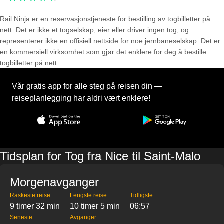
Rail Ninja er en reservasjons­tjeneste for bestilling av togbilletter på
nett. Det er ikke et togselskap, eier eller driver ingen tog, og
representerer ikke en offisiell nettside for noe jernbaneselskap. Det er
en kommersiell virksomhet som gjør det enklere for deg å bestille
togbilletter på nett.
Vår gratis app for alle steg på reisen din —
reiseplanlegging har aldri vært enklere!
Tidsplan for Tog fra Nice til Saint-Malo
Morgenavganger
Raskeste reise
Lengste reise
Tidligste
9 timer 32 min
10 timer 5 min
06:57
Seneste
Avganger