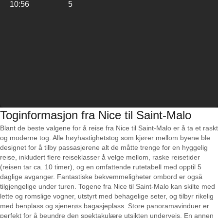
10:56
5
Toginformasjon fra Nice til Saint-Malo
Blant de beste valgene for å reise fra Nice til Saint-Malo er å ta et raskt
og moderne tog. Alle høyhastighetstog som kjører mellom byene ble
designet for å tilby passasjerene alt de måtte trenge for en hyggelig
reise, inkludert flere reiseklasser å velge mellom, raske reisetider
(reisen tar ca. 10 timer), og en omfattende rutetabell med opptil 5
daglige avganger. Fantastiske bekvemmeligheter ombord er også
tilgjengelige under turen. Togene fra Nice til Saint-Malo kan skilte med
lette og romslige vogner, utstyrt med behagelige seter, og tilbyr rikelig
med benplass og sjenerøs bagasjeplass. Store panoramavinduer er
perfekt for å beundre den spektakulære utsikten underveis. En annen