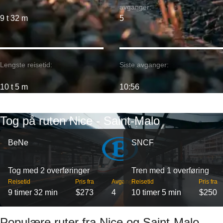
avganger:
9 t 32 m
5
Lengste reisetid:
Siste avganger:
10 t 5 m
10:56
Tog på ruten Nice - Saint-Malo
BeNe
SNCF
Tog med 2 overføringer
Tren med 1 overføring
Reisetid
Pris fra
Avganger
Reisetid
Pris fra
9 timer 32 min
$273
4
10 timer 5 min
$250
Populære ruter fra Nice og Saint-Malo