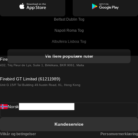
Belfast Dublin Tog
Napoli Roma Tog
Albufeira Lisboa Tog
Alicante Madrid Tog
Vis flere populære ruter
Firebird GT Limited (OC 1451)
Barcelona Madrid Tog
432, Triq Fleur de Lys, Suite 1, Birkirkara, BKR 9061, Malta
Barcelona Malaga Tog
Firebird GT Limited (61211989)
Unit G 15/F Tal Building 49 Austin Road, KL, Hong Kong
Barcelona Sevilla Tog
Barcelona Valencia Tog
Norsk
Bergen Oslo Tog
Berlin Praha Tog
Kundeservice
Bratislava Budapest Tog
Vilkår og betingelser
Personvernerklæring