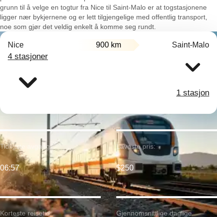
grunn til å velge en togtur fra Nice til Saint-Malo er at togstasjonene
ligger nær bykjernene og er lett tilgjengelige med offentlig transport,
noe som gjør det veldig enkelt å komme seg rundt.
Nice
900 km
Saint-Malo
4 stasjoner
1 stasjon
Tidligste avgang:
Laveste pris:
06:57
$250
Korteste reisetid:
Gjennomsnittlige daglige