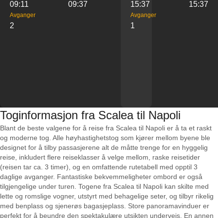
09:11
09:37
15:37
15:37
Avganger
Avganger
2
1
Toginformasjon fra Scalea til Napoli
Blant de beste valgene for å reise fra Scalea til Napoli er å ta et raskt
og moderne tog. Alle høyhastighetstog som kjører mellom byene ble
designet for å tilby passasjerene alt de måtte trenge for en hyggelig
reise, inkludert flere reiseklasser å velge mellom, raske reisetider
(reisen tar ca. 3 timer), og en omfattende rutetabell med opptil 3
daglige avganger. Fantastiske bekvemmeligheter ombord er også
tilgjengelige under turen. Togene fra Scalea til Napoli kan skilte med
lette og romslige vogner, utstyrt med behagelige seter, og tilbyr rikelig
med benplass og sjenerøs bagasjeplass. Store panoramavinduer er
perfekt for å beundre den spektakulære utsikten underveis. En annen