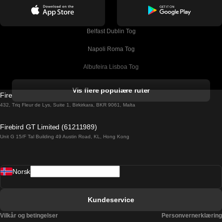
Belfast Dublin Tog
Napoli Roma Tog
Albufeira Lisboa Tog
Alicante Madrid Tog
Vis flere populære ruter
Firebird GT Limited (OC 1451)
Barcelona Madrid Tog
432, Triq Fleur de Lys, Suite 1, Birkirkara, BKR 9061, Malta
Barcelona Malaga Tog
Firebird GT Limited (61211989)
Unit G 15/F Tal Building 49 Austin Road, KL, Hong Kong
Barcelona Sevilla Tog
Barcelona Valencia Tog
Norsk
Bergen Oslo Tog
Berlin Praha Tog
Kundeservice
Bratislava Budapest Tog
Vilkår og betingelser
Personvernerklæring