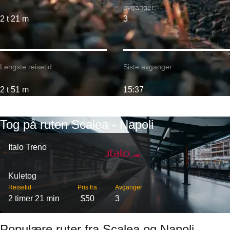
avganger:
2 t 21 m
3
Lengste reisetid:
Siste avganger:
2 t 51 m
15:37
Tog på ruten Scalea - Napoli
Italo Treno
Kuletog
Reisetid
Pris fra
Avganger
2 timer 21 min
$50
3
Populære ruter fra Scalea og Napoli