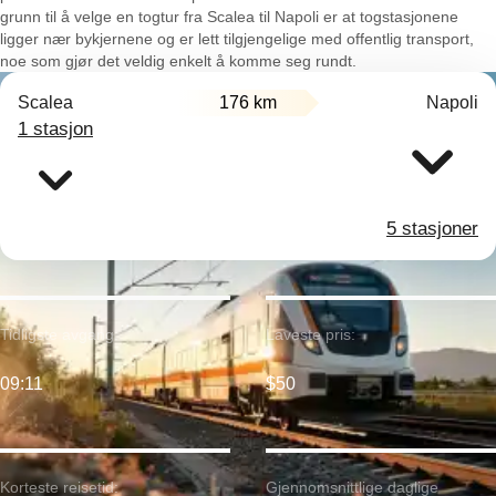
grunn til å velge en togtur fra Scalea til Napoli er at togstasjonene
ligger nær bykjernene og er lett tilgjengelige med offentlig transport,
noe som gjør det veldig enkelt å komme seg rundt.
Scalea
176 km
Napoli
1 stasjon
5 stasjoner
Tidligste avgang:
Laveste pris:
09:11
$50
Korteste reisetid:
Gjennomsnittlige daglige