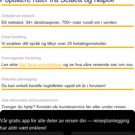
Omfattende nettverk
Ett nettsted, 34+ destinasjoner, 700+ ruter rundt om i verden.
Enkel bestilling
Vi snakker ditt språk og tilbyr over 20 betalingsmetoder.
Fremragende Vurdering
Les ekte
Rail Ninja-anmeldelser
og se hva våre reisende sier om oss.
Fleksibel planlegging
Du kan enkelt bestille togbilletter opptil ett år i forveien!
Ekte mennesker på kundeservicen
Trenger du hjelp? Kontakt vår kundeservice før eller under reisen.
Vår gratis app for alle deler av reisen din — reiseplanlegging
har aldri vært enklere!