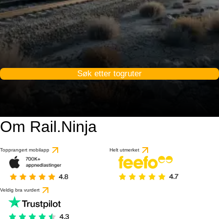
Søk etter togruter
Om Rail.Ninja
Topprangert mobilapp
Helt utmerket
Veldig bra vurdert