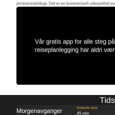
jernbaneselskap. Det er en kommersiell virksomhet som g
Vår gratis app for alle steg p
reiseplanlegging har aldri vær
Tids
Raskeste reise
Morgenavganger
45 min