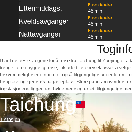
Raskeste reise
Ettermiddags.
45 min
Raskeste reise
Kveldsavganger
45 min
Raskeste reise
Nattavganger
45 min
Toginf
Blant de beste valgene for å reise fra Taichung til Zuoying er å
trenge for en hyggelig reise, inkludert flere reiseklasser å velg
bekvemmeligheter ombord er også tilgjengelige under turen. Toge
benplass og sjenerøs bagasjeplass. Store panoramavinduer er pe
togstasjonene ligger nær bykjernene og er lett tilgjengelige med
Taichung
1 stasjon