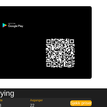
oying
te
Avganger
Sjekk priser
8
22