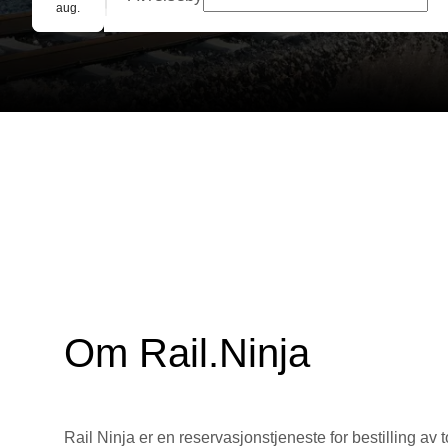
Gruppebooking
aug.
Om Rail.Ninja
Rail Ninja er en reservasjons­tjeneste for bestilling av t