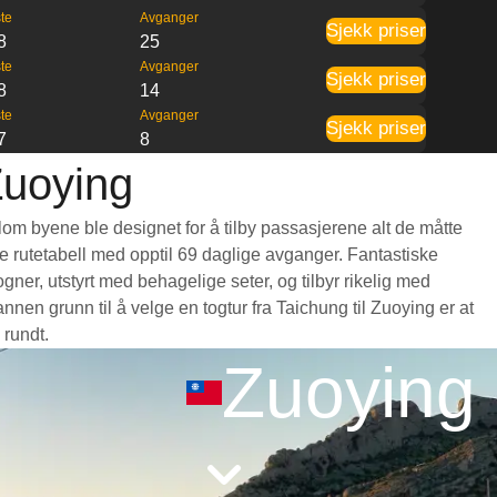
te
Avganger
Sjekk priser
8
25
te
Avganger
Sjekk priser
8
14
te
Avganger
Sjekk priser
7
8
Zuoying
llom byene ble designet for å tilby passasjerene alt de måtte
nde rutetabell med opptil 69 daglige avganger. Fantastiske
ner, utstyrt med behagelige seter, og tilbyr rikelig med
en grunn til å velge en togtur fra Taichung til Zuoying er at
 rundt.
Zuoying