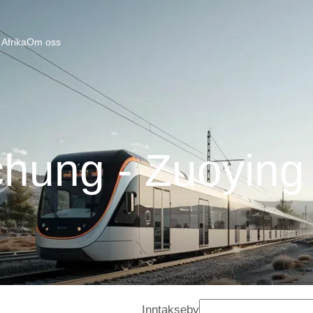
Afrika
Om oss
chung - Zuoying
Inntakseby