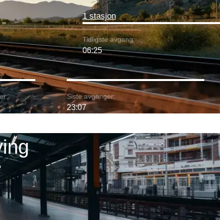
1 stasjon
Tidligste avgang:
06:25
er:
Siste avganger:
23:07
ying