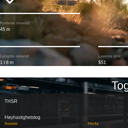
Korteste reisetid:
45 m
Lengste reisetid:
Laveste pris:
1 t 8 m
$51
Tog
THSR
Høyhastighetstog
Reisetid
Pris fra