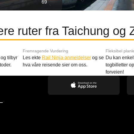
69
re ruter fra Taichung og 
Fremragende Vurdering
Fleksibel planl
og tilbyr
Les ekte
Rail Ninja-anmeldelser
og se
Du kan enkelt
toder.
hva våre reisende sier om oss.
togbilletter opp
forveien!
—