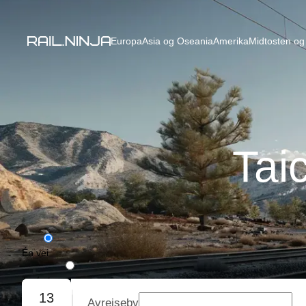
Europa
Asia og Oseania
Amerika
Midtosten og 
Tai
Én vei
Tur/retur
13
Avreiseby