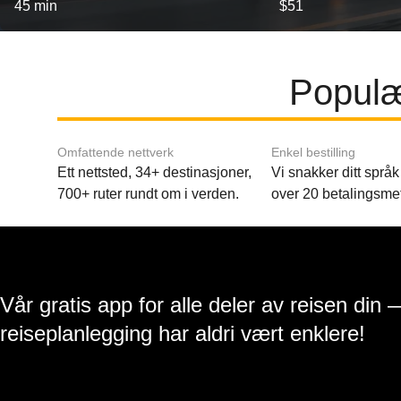
45 min
$51
Populæ
Omfattende nettverk
Enkel bestilling
Ett nettsted, 34+ destinasjoner,
Vi snakker ditt språk 
700+ ruter rundt om i verden.
over 20 betalingsme
Vår gratis app for alle deler av reisen din 
reiseplanlegging har aldri vært enklere!