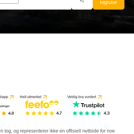
×
1
togruter
ilapp
Helt utmerket
Veldig bra vurdert
en tog, og representerer ikke en offisiell nettside for noe