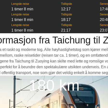
Lengste reise
Tidligste
Senes
1 timer 8 min
12:17
17:4
Lengste reise
Tidligste
Senes
1 timer 8 min
18:17
20:4
Lengste reise
Tidligste
Senes
1 timer 8 min
21:17
23:0
ormasjon fra Taichung til 
 ta et raskt og moderne tog. Alle høyhastighetstog som kjører me
e mellom, raske reisetider (reisen tar ca. 1 timer), og en omfatte
ne fra Taichung til Zuoying kan skilte med lette og romslige vog
rfekt for å beundre den spektakulære utsikten underveis. En ann
 offentlig transport, noe som gjør det veldig enkelt å komme seg
180 km