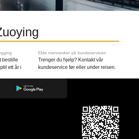
Zuoying
egging
Ekte mennesker på kundeservicen
 bestille
Trenger du hjelp? Kontakt vår
til ett år i
kundeservice før eller under reisen.