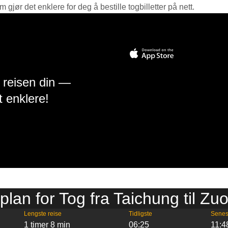
jør det enklere for deg å bestille togbilletter på nett.
å reisen din —
t enklere!
plan for Tog fra Taichung til Zu
Lengste reise
Tidligste
Senes
1 timer 8 min
06:25
11:4