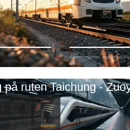
Gjennomsnittlige daglige avgang
69
 på ruten Taichung - Zuo
Avganger