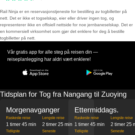
Rail Ninja er en reservasjons­tjeneste for bestilling av togbilletter på
nett. Det er ikke et togselskap, eier eller driver ingen tog, og
representerer ikke en offisiell nettside for noe jernbaneselskap. Det er
en kommersiell virksomhet som gjør det enklere for deg å bestille
togbilletter på nett.
Vår gratis app for alle steg på reisen din —
reiseplanlegging har aldri vært enklere!
Tidsplan for Tog fra Nangang til Zuoying
Morgenavganger
Ettermiddags.
Raskeste reise
Lengste reise
Raskeste reise
Lengste reise
1 timer 45 min
2 timer 25 min
1 timer 45 min
2 timer 25 
Tidligste
Seneste
Tidligste
Seneste