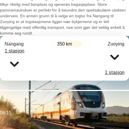
tilbyr rikelig med benplass og sjenerøs bagasjeplass. Store
panoramavinduer er perfekt for å beundre den spektakulære utsikten
underveis. En annen grunn til å velge en togtur fra Nangang til
Zuoying er at togstasjonene ligger nær bykjernene og er lett
tilgjengelige med offentlig transport, noe som gjør det veldig enkelt å
komme seg rundt.
Nangang
350 km
Zuoying
1 stasjon
1 stasjon
Tidligste avgang:
Laveste pris:
06:15
$97