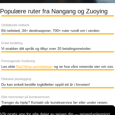
Populære ruter fra Nangang og Zuoying
Omfattende nettverk
Ett nettsted, 34+ destinasjoner, 700+ ruter rundt om i verden.
Enkel bestilling
Vi snakker ditt språk og tilbyr over 20 betalingsmetoder.
Fremragende Vurdering
Les ekte
Rail Ninja-anmeldelser
og se hva våre reisende sier om oss.
Fleksibel planlegging
Du kan enkelt bestille togbilletter opptil ett år i forveien!
Ekte mennesker på kundeservicen
Trenger du hjelp? Kontakt vår kundeservice før eller under reisen.
Vår gratis app for alle deler av reisen din — reiseplanlegging