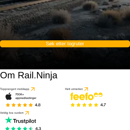
Søk etter togruter
Om Rail.Ninja
Topprangert mobilapp
Helt utmerket
Veldig bra vurdert