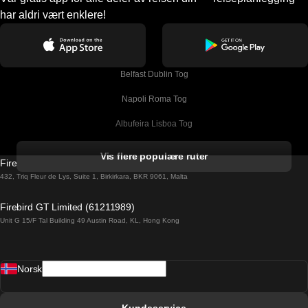
har aldri vært enklere!
Belfast Dublin Tog
Napoli Roma Tog
Albufeira Lisboa Tog
Alicante Madrid Tog
Vis flere populære ruter
Firebird GT Limited (OC 1451)
Barcelona Madrid Tog
432, Triq Fleur de Lys, Suite 1, Birkirkara, BKR 9061, Malta
Barcelona Malaga Tog
Firebird GT Limited (61211989)
Unit G 15/F Tal Building 49 Austin Road, KL, Hong Kong
Barcelona Sevilla Tog
Barcelona Valencia Tog
Norsk
Bergen Oslo Tog
Berlin Praha Tog