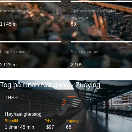
Korteste reisetid:
Gjennomsnittlige daglige
avganger:
1 t 45 m
68
Lengste reisetid:
Siste avganger:
2 t 25 m
22:05
Tog på ruten Nangang - Zuoying
THSR
Høyhastighetstog
Reisetid
Pris fra
Avganger
1 timer 45 min
$97
68