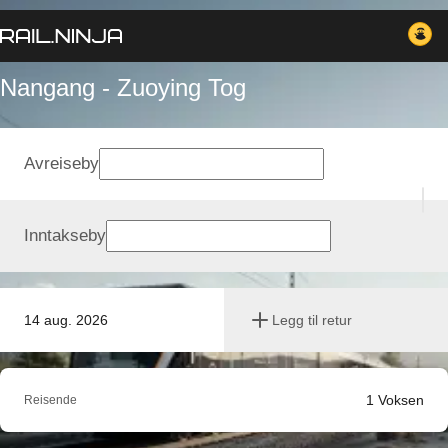
Nangang - Zuoying Tog
Avreiseby
Inntakseby
14 aug. 2026
Legg til retur
1
Voksen
Reisende