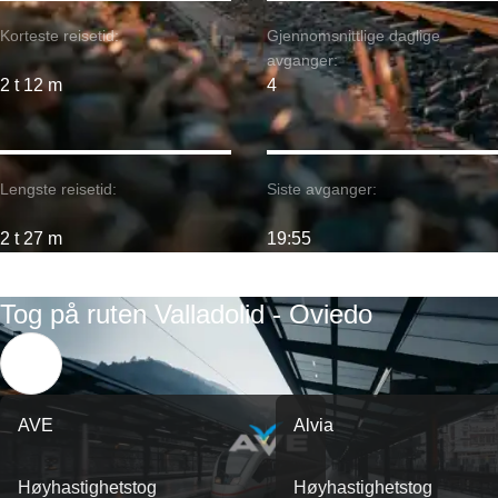
Korteste reisetid:
Gjennomsnittlige daglige
avganger:
2 t 12 m
4
Lengste reisetid:
Siste avganger:
2 t 27 m
19:55
Tog på ruten Valladolid - Oviedo
AVE
Alvia
Høyhastighetstog
Høyhastighetstog