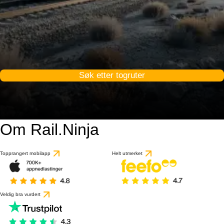
Søk etter togruter
Om Rail.Ninja
Topprangert mobilapp
Helt utmerket
Veldig bra vurdert