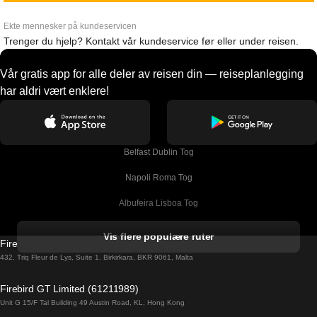
Ekte mennesker på kundeservicen
Trenger du hjelp? Kontakt vår kundeservice før eller under reisen.
Vår gratis app for alle deler av reisen din — reiseplanlegging
har aldri vært enklere!
Belfast Dublin Tog
Napoli Roma Tog
Albufeira Lisboa Tog
Alicante Madrid Tog
Vis flere populære ruter
Firebird GT Limited (OC 1451)
Barcelona Madrid Tog
432, Triq Fleur de Lys, Suite 1, Birkirkara, BKR 9061, Malta
Barcelona Malaga Tog
Firebird GT Limited (61211989)
Unit G 15/F Tal Building 49 Austin Road, KL, Hong Kong
Barcelona Sevilla Tog