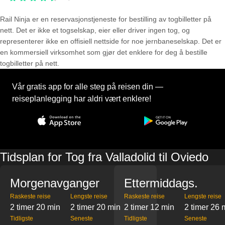
Rail Ninja er en reservasjons­tjeneste for bestilling av togbilletter på
nett. Det er ikke et togselskap, eier eller driver ingen tog, og
representerer ikke en offisiell nettside for noe jernbaneselskap. Det er
en kommersiell virksomhet som gjør det enklere for deg å bestille
togbilletter på nett.
Vår gratis app for alle steg på reisen din —
reiseplanlegging har aldri vært enklere!
Tidsplan for Tog fra Valladolid til Oviedo
Morgenavganger
Ettermiddags.
Raskeste reise
Lengste reise
Raskeste reise
Lengste reise
2 timer 20 min
2 timer 20 min
2 timer 12 min
2 timer 26 
Tidligste
Seneste
Tidligste
Seneste