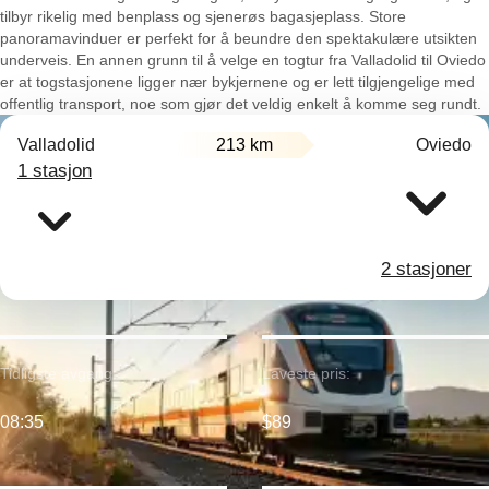
tilbyr rikelig med benplass og sjenerøs bagasjeplass. Store
panoramavinduer er perfekt for å beundre den spektakulære utsikten
underveis. En annen grunn til å velge en togtur fra Valladolid til Oviedo
er at togstasjonene ligger nær bykjernene og er lett tilgjengelige med
offentlig transport, noe som gjør det veldig enkelt å komme seg rundt.
Valladolid
213 km
Oviedo
1 stasjon
2 stasjoner
Tidligste avgang:
Laveste pris:
08:35
$89