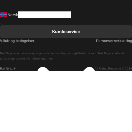
Barcelona Valencia Tog
Norsk
Bergen Oslo Tog
Berlin Praha Tog
Kundeservice
Bratislava Budapest Tog
Vilkår og betingelser
Personvernerklæring
Budapest Bratislava Tog
Rail Ninja er en reservasjons­tjeneste for bestilling av togbilletter på nett. Rail Ninja er ikke et
Budapest Prague Tog
togselskap og eier eller driver ingen tog.
Rail Ninja ®
All Rights Reserved © 2026
Budapest Wien Tog
Busan Cheonan Tog
Busan Seoul Tog
Canberra Sydney Tog
Changwon Seoul Tog
Cheonan Busan Tog