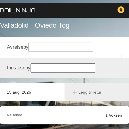
Valladolid - Oviedo Tog
Avreiseby
Inntakseby
15 aug. 2026
Legg til retur
1
Voksen
Reisende