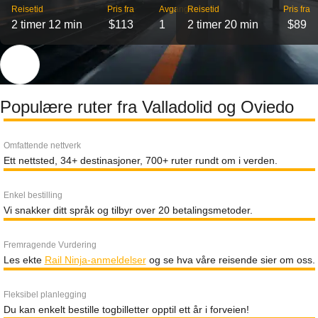
Reisetid
Pris fra
Avganger
Reisetid
Pris fra
2 timer 12 min
$113
1
2 timer 20 min
$89
Populære ruter fra Valladolid og Oviedo
Omfattende nettverk
Ett nettsted, 34+ destinasjoner, 700+ ruter rundt om i verden.
Enkel bestilling
Vi snakker ditt språk og tilbyr over 20 betalingsmetoder.
Fremragende Vurdering
Les ekte
Rail Ninja-anmeldelser
og se hva våre reisende sier om oss.
Fleksibel planlegging
Du kan enkelt bestille togbilletter opptil ett år i forveien!