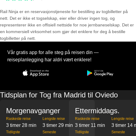
Rail Ninja er en reservasjons­tjeneste for bestilling av togbilletter på
nett. Det er ikke et togselskap, eier eller driver ingen tog, og
representerer ikke en offisiell nettside for noe jernbaneselskap. Det er
en kommersiell virksomhet som gjør det enklere for deg å bestille
togbilletter på nett.
Vår gratis app for alle steg på reisen din —
reiseplanlegging har aldri vært enklere!
Tidsplan for Tog fra Madrid til Oviedo
Morgenavganger
Ettermiddags.
Raskeste reise
Lengste reise
Raskeste reise
Lengste reise
3 timer 28 min
3 timer 29 min
3 timer 11 min
3 timer 14 
Tidligste
Seneste
Tidligste
Seneste