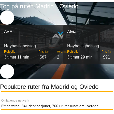
Tog på ruten Madrid - Oviedo
AVE
Alvia
Høyhastighetstog
Høyhastighetstog
Reisetid
Pris fra
Avganger
Reisetid
Pris fra
3 timer 11 min
$87
2
3 timer 29 min
$91
Populære ruter fra Madrid og Oviedo
Omfattende nettverk
Ett nettsted, 34+ destinasjoner, 700+ ruter rundt om i verden.