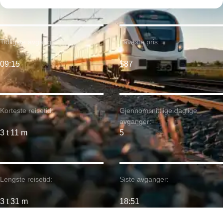
Tidligste avgang:
Laveste pris:
09:15
$87
Korteste reisetid:
Gjennomsnittlige daglige
avganger:
3 t 11 m
5
Lengste reisetid:
Siste avganger:
3 t 31 m
18:51