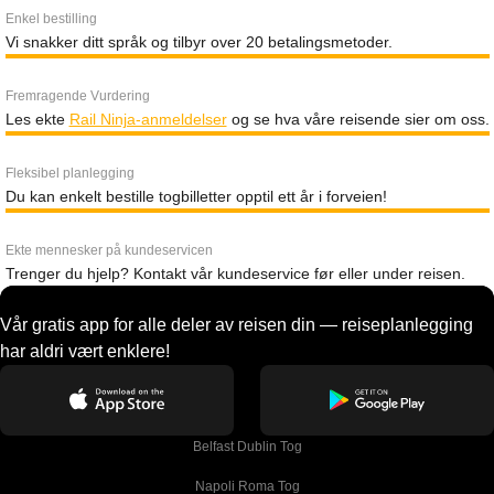
Enkel bestilling
Vi snakker ditt språk og tilbyr over 20 betalingsmetoder.
Fremragende Vurdering
Les ekte
Rail Ninja-anmeldelser
og se hva våre reisende sier om oss.
Fleksibel planlegging
Du kan enkelt bestille togbilletter opptil ett år i forveien!
Ekte mennesker på kundeservicen
Trenger du hjelp? Kontakt vår kundeservice før eller under reisen.
Vår gratis app for alle deler av reisen din — reiseplanlegging
har aldri vært enklere!
Belfast Dublin Tog
Napoli Roma Tog