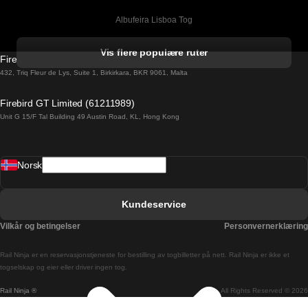
Albufeira Lisboa Tog
Alicante Madrid Tog
Vis flere populære ruter
Firebird GT Limited (OC 1451)
Barcelona Madrid Tog
432, Triq Fleur de Lys, Suite 1, Birkirkara, BKR 9061, Malta
Barcelona Malaga Tog
Firebird GT Limited (61211989)
Unit G 15/F Tal Building 49 Austin Road, KL, Hong Kong
Barcelona Sevilla Tog
Barcelona Valencia Tog
Norsk
Bergen Oslo Tog
Berlin Praha Tog
Kundeservice
Bratislava Budapest Tog
Vilkår og betingelser
Personvernerklæring
Budapest Bratislava Tog
Rail Ninja er en reservasjons­tjeneste for bestilling av togbilletter på nett. Rail Ninja er ikke et
Budapest Prague Tog
togselskap og eier eller driver ingen tog.
Rail Ninja ®
All Rights Reserved © 2026
Budapest Wien Tog