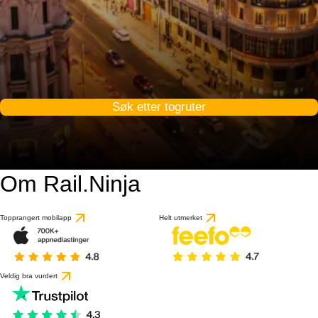
Søk etter togruter
Om Rail.Ninja
9.4 / 10
basert på 1 anmeldels
Topprangert mobilapp
Helt utmerket
Veldig bra vurdert