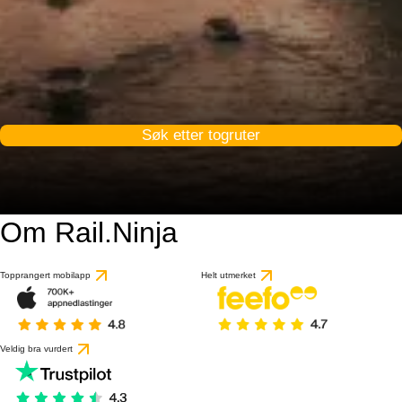
Søk etter togruter
Om Rail.Ninja
Topprangert mobilapp
Helt utmerket
Veldig bra vurdert