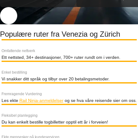
Populære ruter fra Venezia og Zürich
Omfattende nettverk
Ett nettsted, 34+ destinasjoner, 700+ ruter rundt om i verden.
Enkel bestilling
Vi snakker ditt språk og tilbyr over 20 betalingsmetoder.
Fremragende Vurdering
Les ekte
Rail Ninja-anmeldelser
og se hva våre reisende sier om oss.
Fleksibel planlegging
Du kan enkelt bestille togbilletter opptil ett år i forveien!
Ekte mennesker på kundeservicen