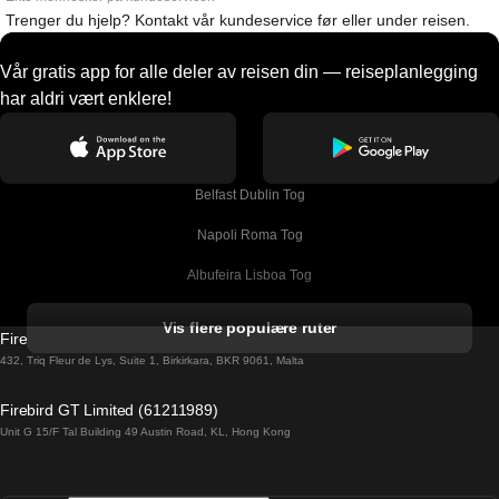
Trenger du hjelp? Kontakt vår kundeservice før eller under reisen.
Vår gratis app for alle deler av reisen din — reiseplanlegging
har aldri vært enklere!
Belfast Dublin Tog
Napoli Roma Tog
Albufeira Lisboa Tog
Alicante Madrid Tog
Vis flere populære ruter
Firebird GT Limited (OC 1451)
Barcelona Madrid Tog
432, Triq Fleur de Lys, Suite 1, Birkirkara, BKR 9061, Malta
Barcelona Malaga Tog
Firebird GT Limited (61211989)
Unit G 15/F Tal Building 49 Austin Road, KL, Hong Kong
Barcelona Sevilla Tog
Barcelona Valencia Tog