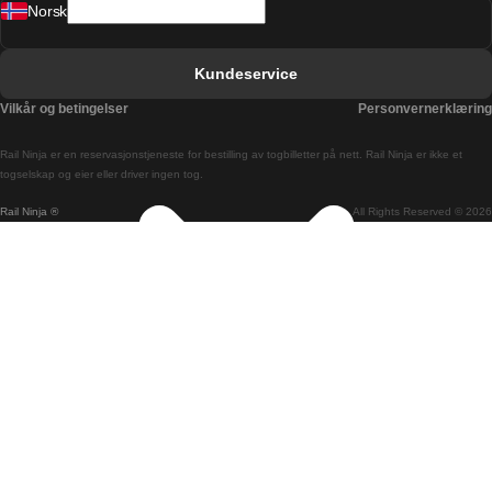
Norsk
Bergen Oslo Tog
Berlin Praha Tog
Kundeservice
Bratislava Budapest Tog
Vilkår og betingelser
Personvernerklæring
Budapest Bratislava Tog
Rail Ninja er en reservasjons­tjeneste for bestilling av togbilletter på nett. Rail Ninja er ikke et
Budapest Prague Tog
togselskap og eier eller driver ingen tog.
Rail Ninja ®
All Rights Reserved © 2026
Budapest Wien Tog
Busan Cheonan Tog
Busan Seoul Tog
Canberra Sydney Tog
Changwon Seoul Tog
Cheonan Busan Tog
Coimbra Lisboa Tog
Coimbra Porto Tog