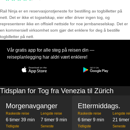
Rail Ninja er en reservasjons­tjeneste for bestilling av togbilletter på
nett. Det er ikke et togselskap, eier eller driver ingen tog, og
representerer ikke en offisiell nettside for noe jernbaneselskap. Det er
en kommersiell virksomhet som gjør det enklere for deg å bestille
togbilletter på nett.
Vår gratis app for alle steg på reisen din —
reiseplanlegging har aldri vært enklere!
Tidsplan for Tog fra Venezia til Zürich
Morgenavganger
Ettermiddags.
Raskeste reise
Lengste reise
Raskeste reise
Lengste re
6 timer 39 min
7 timer 9 min
6 timer 9 min
21 timer
Tidligste
Seneste
Tidligste
Seneste