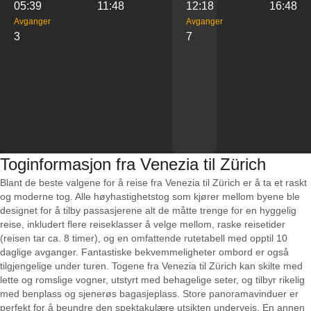
05:39
11:48
12:18
16:48
Avganger
Avganger
3
7
Toginformasjon fra Venezia til Zürich
Blant de beste valgene for å reise fra Venezia til Zürich er å ta et raskt
og moderne tog. Alle høyhastighetstog som kjører mellom byene ble
designet for å tilby passasjerene alt de måtte trenge for en hyggelig
reise, inkludert flere reiseklasser å velge mellom, raske reisetider
(reisen tar ca. 8 timer), og en omfattende rutetabell med opptil 10
daglige avganger. Fantastiske bekvemmeligheter ombord er også
tilgjengelige under turen. Togene fra Venezia til Zürich kan skilte med
lette og romslige vogner, utstyrt med behagelige seter, og tilbyr rikelig
med benplass og sjenerøs bagasjeplass. Store panoramavinduer er
perfekt for å beundre den spektakulære utsikten underveis. En annen