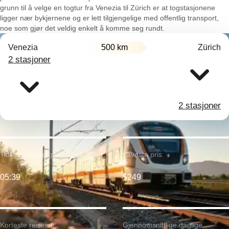
grunn til å velge en togtur fra Venezia til Zürich er at togstasjonene
ligger nær bykjernene og er lett tilgjengelige med offentlig transport,
noe som gjør det veldig enkelt å komme seg rundt.
Venezia
500 km
Zürich
2 stasjoner
2 stasjoner
Tidligste avgang:
Laveste pris:
05:39
$249
Korteste reisetid:
Gjennomsnittlige daglige