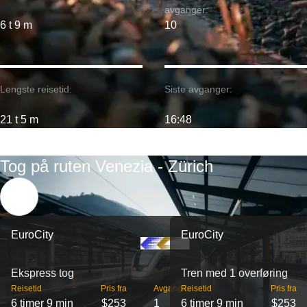
avganger:
6 t 9 m
10
Lengste reisetid:
Siste avganger:
21 t 5 m
16:48
Tog på ruten Venezia - Zürich
EuroCity
EuroCity
Ekspress tog
Tren med 1 overføring
Reisetid
Pris fra
Avganger
Reisetid
Pris fra
6 timer 9 min
$253
1
6 timer 9 min
$253