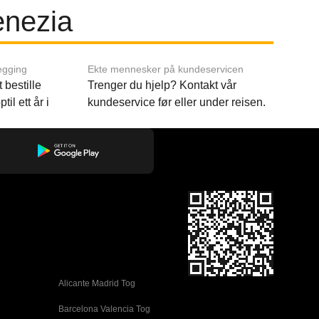
enezia
egging
Ekte mennesker på kundeservicen
 bestille
Trenger du hjelp? Kontakt vår
til ett år i
kundeservice før eller under reisen.
Alicante Madrid Tog
Barcelona Valencia Tog