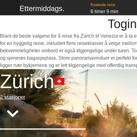
Raskeste reise
Ettermiddags.
6 timer 9 min
Togin
Blant de beste valgene for å reise fra Zürich til Venezia er å t
for en hyggelig reise, inkludert flere reiseklasser å velge mello
bekvemmeligheter ombord er også tilgjengelige under turen. Toge
og sjenerøs bagasjeplass. Store panoramavinduer er perfekt for 
ligger nær bykjernene og er lett tilgjengelige med offentlig tra
Zürich
2 stasjoner