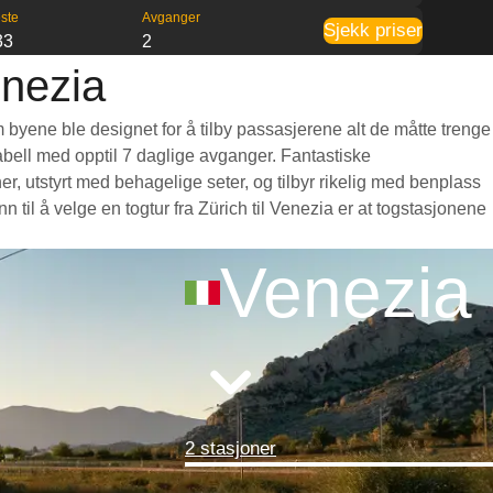
ste
Avganger
Sjekk priser
33
2
enezia
m byene ble designet for å tilby passasjerene alt de måtte trenge
etabell med opptil 7 daglige avganger. Fantastiske
r, utstyrt med behagelige seter, og tilbyr rikelig med benplass
il å velge en togtur fra Zürich til Venezia er at togstasjonene
Venezia
2 stasjoner