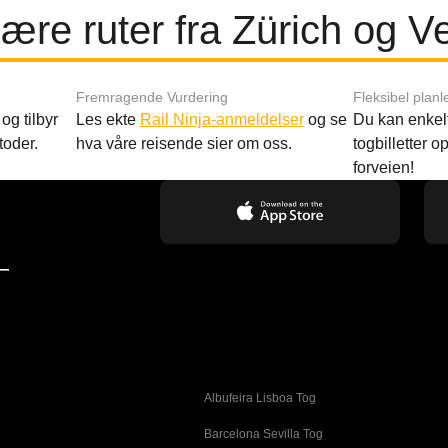
ære ruter fra Zürich og V
Fremragende Vurdering
Fleksibel planl
og tilbyr
Les ekte
Rail Ninja-anmeldelser
og se
Du kan enkelt
toder.
hva våre reisende sier om oss.
togbilletter opp
forveien!
—
Albufeira Lisboa Tog
g
Barcelona Sevilla Tog