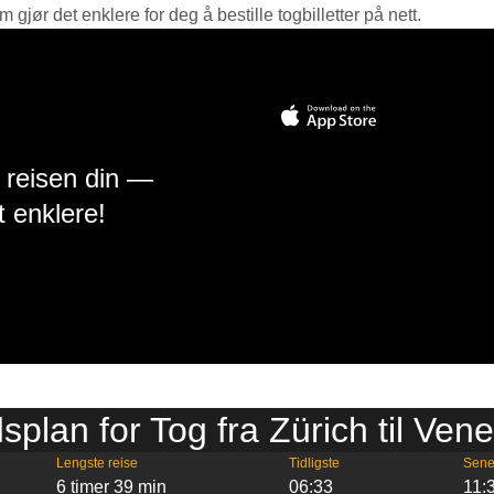
jør det enklere for deg å bestille togbilletter på nett.
å reisen din —
t enklere!
dsplan for Tog fra Zürich til Vene
Lengste reise
Tidligste
Sene
6 timer 39 min
06:33
11: