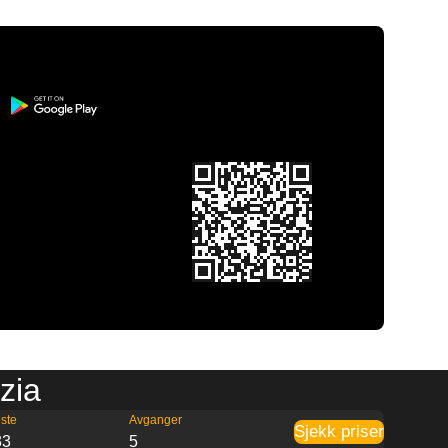
zia
ste
Avganger
Sjekk priser
33
5