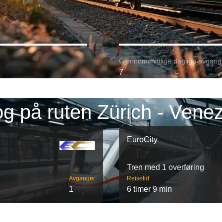
Gjennomsnittlige daglige avgang
7
og på ruten Zürich - Venez
EuroCity
Tren med 1 overføring
Avganger
Reisetid
1
6 timer 9 min