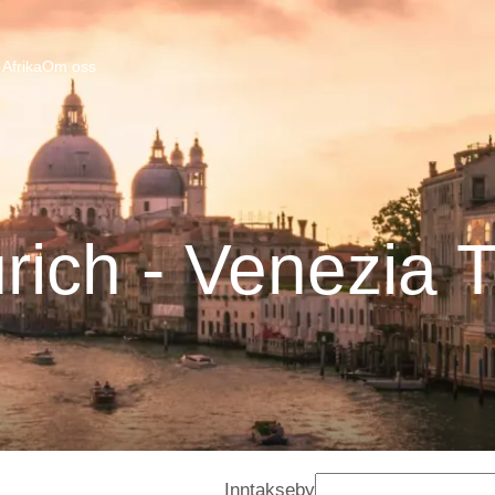
Afrika
Om oss
rich - Venezia 
Inntakseby