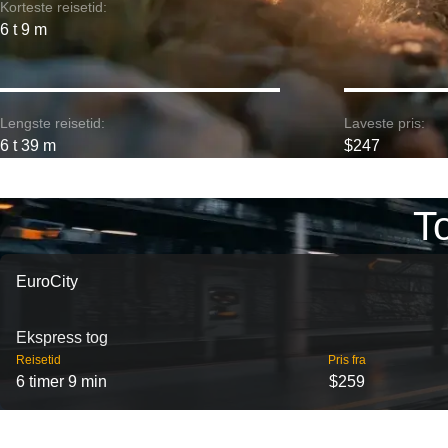
Korteste reisetid:
6 t 9 m
Lengste reisetid:
Laveste pris:
6 t 39 m
$247
T
EuroCity
Ekspress tog
Reisetid
Pris fra
6 timer 9 min
$259