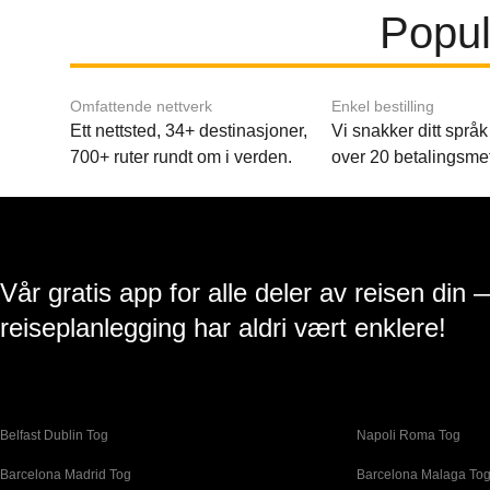
Popul
Omfattende nettverk
Enkel bestilling
Ett nettsted, 34+ destinasjoner,
Vi snakker ditt språk 
700+ ruter rundt om i verden.
over 20 betalingsme
Vår gratis app for alle deler av reisen din 
reiseplanlegging har aldri vært enklere!
Belfast Dublin Tog
Napoli Roma Tog
Barcelona Madrid Tog
Barcelona Malaga To