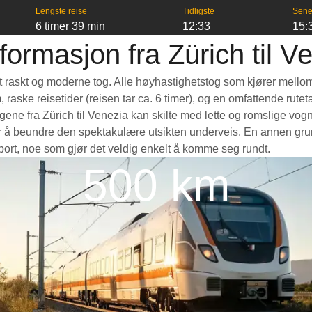
Lengste reise
Tidligste
Sene
6 timer 39 min
12:33
15:
formasjon fra Zürich til V
a et raskt og moderne tog. Alle høyhastighetstog som kjører mello
m, raske reisetider (reisen tar ca. 6 timer), og en omfattende rut
ne fra Zürich til Venezia kan skilte med lette og romslige vogne
å beundre den spektakulære utsikten underveis. En annen grunn t
nsport, noe som gjør det veldig enkelt å komme seg rundt.
500 km