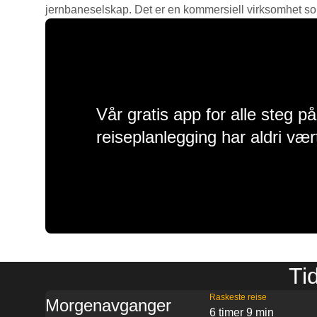
jernbaneselskap. Det er en kommersiell virksomhet som g
Vår gratis app for alle steg p
reiseplanlegging har aldri vær
Ti
Raskeste reise
Morgenavganger
6 timer 9 min