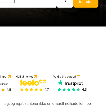
×
1
togruter
ilapp
Helt utmerket
Veldig bra vurdert
en tog, og representerer ikke en offisiell nettside for noe