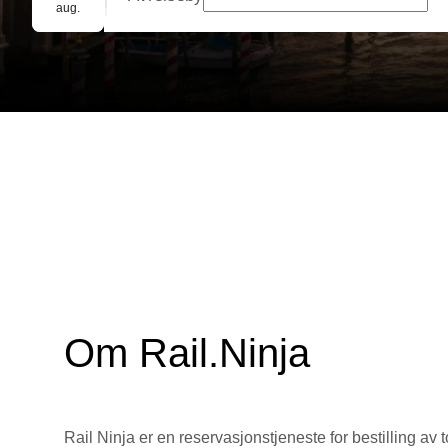
Gruppebooking
aug.
Om Rail.Ninja
Rail Ninja er en reservasjons­tjeneste for bestilling av t