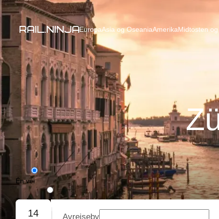
Europa
Asia og Oseania
Amerika
Midtosten og 
Zü
Én vei
Tur/retur
14
Avreiseby