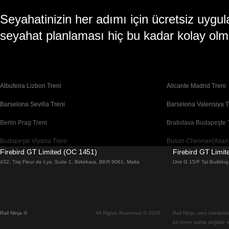
Seyahatinizin her adımı için ücretsiz uy
seyahat planlaması hiç bu kadar kolay olm
Albufeira Lizbon Treni
Alicante Madrid Treni
Barselona Sevilla Treni
Barselona Valensiya T
Berlin Prag Treni
Bratislava Budapeşte 
Budapeşte Viyana Treni
Busan Cheonan(Asan)
Firebird GT Limited (OC 1451)
Firebird GT Limi
Cheonan(Asan) Busan Treni
Coimbra Lizbon Treni
432, Triq Fleur de Lys, Suite 1, Birkirkara, BKR 9061, Malta
Unit G 15/F Tal Buildi
Daegu Seul Treni
Daejeon Seul Treni
Dublin Galway Treni
Edinburgh Londra Tre
Rail Ninja ®
All Rights Reserved © 2026
Rail Ninja, tren biletler
Flam Oslo Treni
Floransa Roma Treni
bir trene sahip değildir 