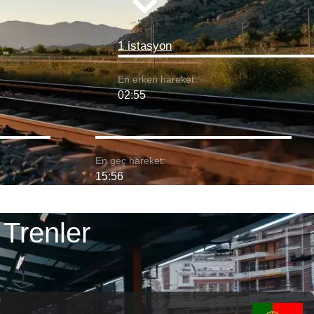
1 istasyon
En erken hareket:
02:55
En geç hareket:
15:56
Trenler