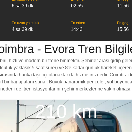
6 sa 39 dk
02:55
11:56
En uzun yolculuk
En erken
En geç
4 sa 39 dk
14:43
15:56
imbra - Evora Tren Bilgil
, hızlı ve modern bir trene binmektir. Şehirler arası gidip gelen
yolculuk yaklaşık 5 saat sürer) ve 8'e kadar günlük hareketi içeren
rasında harika taşıt içi olanaklar da hizmetinizdedir. Coimbra'de
ömert bir bagaj alanı sunar. Büyük panaromik penceler, yol boy
edeni de, tren istasyonlarının şehir merkezlerine yakın olması, 
210 km