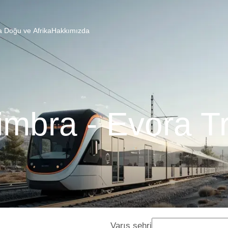
a Doğu ve Afrika
Hakkımızda
mbra - Evora T
Varış şehri