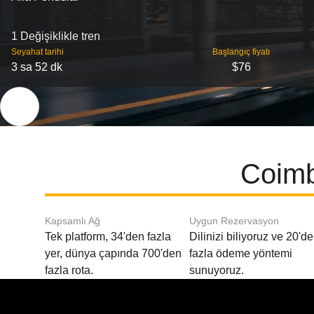
1 Değişiklikle tren
Seyahat tarihi
Başlangıç ​​fiyatı
3 sa 52 dk
$76
Coimb
Kapsamlı Ağ
Uygun Rezervasyon
Tek platform, 34'den fazla
Dilinizi biliyoruz ve 20'd
yer, dünya çapında 700'den
fazla ödeme yöntemi
fazla rota.
sunuyoruz.