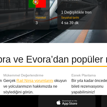
1 Değişiklikle tren
Hareket
Seyahat tarihi
3
4 sa 39 dk
ra ve Evora’dan popüler r
Mükemmel Değerlendirme
Esnek Planlama
en
Gerçek
Rail Ninja yorumlarını
okuyun
Bir yıla kadar öncede
ve yolcularımızın hakkımızda ne
bileti rezervasyonu
söylediğini görün.
yapabilirsiniz!