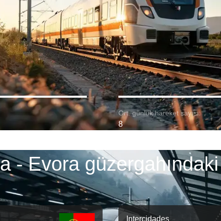
Ort. günlük hareket sayısı:
8
a - Evora güzergahındaki 
Intercidades