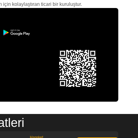
çin kolaylaştıran ticari bir kuruluştur.
tleri
Hareket