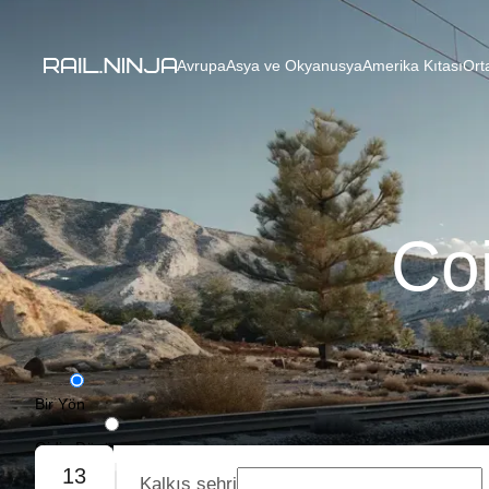
Avrupa
Asya ve Okyanusya
Amerika Kıtası
Ort
Coi
Bir Yön
Gidiş-Dönüş
13
Kalkış şehri