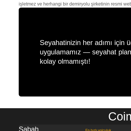
işletmez ve herhangi bir demiryolu şirketinin resmi web s
Seyahatinizin her adımı için ü
uygulamamız — seyahat plan
kolay olmamıştı!
Coim
Sabah
En hızlı yolculuk