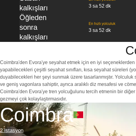
3 sa 52 dk
kalkışları
Öğleden
En hızlı yolculuk
sonra
3 sa 52 dk
kalkışları
Co
Coimbra'den Evora'ye seyahat etmek için en iyi seçeneklerden biri
yapabilecekleri çeşitli seyahat sınıfları, kısa seyahat süreleri (
duyabilecekleri her şeyi sunmak üzere tasarlanmıştır. Yolculuk sı
ve geniş vagonlara sahiptir, ayrıca aralıklı diz mesafesi ve c
Coimbra'den Evora'ye tren yolcuğulunu tercih etmenin bir diğer n
gezmeyi çok kolaylaştırmasıdır.
Coimbra
2 istasyon