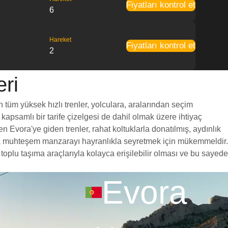
Fiyatları kontrol et
6
Hareket
Fiyatları kontrol et
2
eri
 tüm yüksek hızlı trenler, yolculara, aralarından seçim
 kapsamlı bir tarife çizelgesi de dahil olmak üzere ihtiyaç
n Evora'ye giden trenler, rahat koltuklarla donatılmış, aydınlık
unca muhteşem manzarayı hayranlıkla seyretmek için mükemmeldir.
toplu taşıma araçlarıyla kolayca erişilebilir olması ve bu sayede
Evora