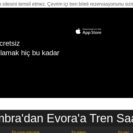
itesini temsil etmez. Çevrim içi tren bileti rezervasyonunu sizin i
cretsiz
lamak hiç bu kadar
bra'dan Evora'a Tren Saa
En uzun yolculuk
En erken
En geç