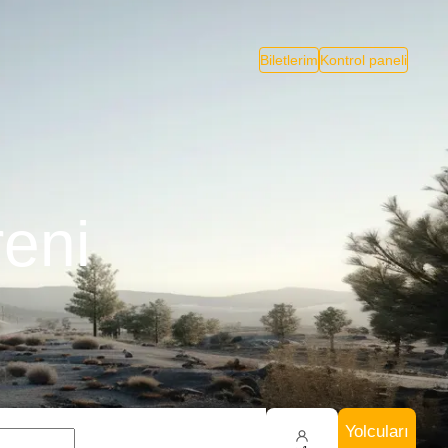
Biletlerim
Kontrol paneli
reni
Yolcuları