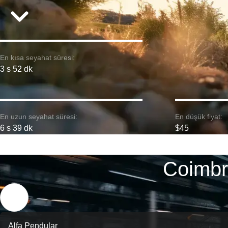
En kısa seyahat süresi:
3 s 52 dk
En uzun seyahat süresi:
En düşük fiyat:
6 s 39 dk
$45
Coimbr
Alfa Pendular