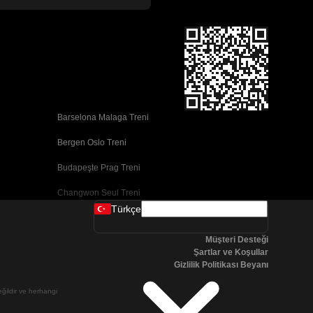
Barselona Malaga Treni
Bergen Oslo Treni
Budapeşte Prag Treni
Changwon Seul Treni
Türkçe
Cork Dublin Treni
Müşteri Desteği
Dublin Cork Treni
Şartlar ve Koşullar
Gizlilik Politikası Beyanı
Faro Porto Treni
değildir ve herhangi
Galway Dublin Treni