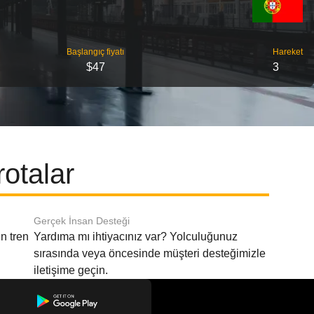
Başlangıç ​​fiyatı
Hareket
$47
3
otalar
Gerçek İnsan Desteği
n tren
Yardıma mı ihtiyacınız var? Yolculuğunuz
sırasında veya öncesinde müşteri desteğimizle
iletişime geçin.