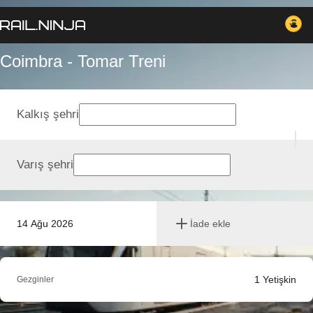
Coimbra - Tomar Treni
Kalkış şehri
Varış şehri
14 Ağu 2026
İade ekle
1
Yetişkin
Gezginler