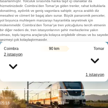
tasarlanmıştır. Yolculuk sırasında harika taşıt içi olanaklar da
hizmetinizdedir. Coimbra'den Tomar'ye giden trenler, rahat koltuklarla
donatılmış, aydınlık ve geniş vagonlara sahiptir, ayrıca aralıklı diz
mesafesi ve cömert bir bagaj alanı sunar. Büyük panaromik penceler,
yol boyunca muhteşem manzarayı hayranlıkla seyretmek için
mükemmeldir. Coimbra'den Tomar'ye tren yolcuğulunu tercih etmenin
bir diğer nedeni de, tren istasyonlarının şehir merkezlerine yakın
olması, toplu taşıma araçlarıyla kolayca erişilebilir olması ve bu sayede
gezmeyi çok kolaylaştırmasıdır.
Coimbra
90 km
Tomar
2 istasyon
1 istasyon
En erken hareket:
En düşük fiyat:
05:18
$31