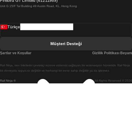
Firebird GT Limited (61211989)
Unit G 15/F Tal Building 49 Austin Road, KL, Hong Kong
Belfast Dublin Treni
Bergen Oslo Treni
Türkçe
Berlin Prag Treni
Bratislava Budapeşte Treni
Müşteri Desteği
Budapeşte Bratislava Treni
Şartlar ve Koşullar
Gizlilik Politikası Beyanı
Budapeşte Prag Treni
Rail Ninja, tren biletlerini çevrimiçi rezerve etmenizi sağlayan bir rezervasyon hizmetidir. Rail Ninja
Budapeşte Viyana Treni
bir demiryolu taşıyıcısı değildir ve herhangi bir trene sahip değildir ya da işletmez.
Rail Ninja ®
All Rights Reserved © 2026
Busan Cheonan(Asan) Treni
Busan Seul Treni
Changwon Seul Treni
Cheonan(Asan) Busan Treni
Coimbra Lizbon Treni