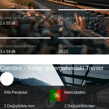
En kısa seyahat süresi:
Ort. günlük hareket sayısı:
1 s 55 dk
18
En uzun seyahat süresi:
En geç hareket:
3 s 54 dk
20:22
Coimbra - Tomar güzergahındaki Trenler
Alfa Pendular
Intercidades
2 Değişiklikle tren
2 Değişiklikle tren