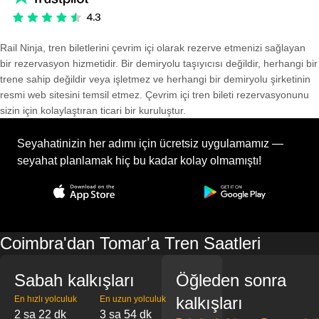
Rail Ninja, tren biletlerini çevrim içi olarak rezerve etmenizi sağlayan
bir rezervasyon hizmetidir. Bir demiryolu taşıyıcısı değildir, herhangi bir
trene sahip değildir veya işletmez ve herhangi bir demiryolu şirketinin
resmi web sitesini temsil etmez. Çevrim içi tren bileti rezervasyonunu
sizin için kolaylaştıran ticari bir kuruluştur.
Seyahatinizin her adımı için ücretsiz uygulamamız —
seyahat planlamak hiç bu kadar kolay olmamıştı!
Coimbra'dan Tomar'a Tren Saatleri
Sabah kalkışları
Öğleden sonra
kalkışları
En hızlı yolculuk
En uzun yolculuk
2 sa 22 dk
3 sa 54 dk