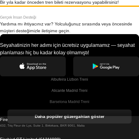
Bir yıla kadar önceden tren bileti rezervasyonu yapabilirsiniz!
Gerçek İnsan Desteği
Yardıma mı ihtiyacınız var? Yolculuğunuz sırasında veya öncesinde
müşteri desteğimizle iletişime geçin.
Seyahatinizin her adımı için ücretsiz uygulamamız — seyahat
planlaması hiç bu kadar kolay olmamıştı!
Albufeira Lizbon Treni
Alicante Madrid Treni
Barselona Madrid Treni
Barselona Malaga Treni
Daha popüler güzergahları göster
Firebird GT Limited (OC 1451)
Barselona Sevilla Treni
432, Triq Fleur de Lys, Suite 1, Birkirkara, BKR 9061, Malta
Barselona Valensiya Treni