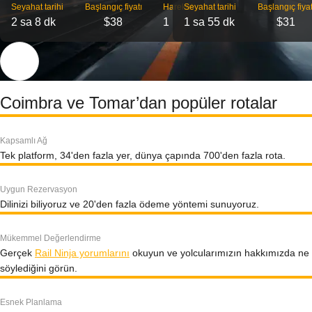
Seyahat tarihi
Başlangıç ​​fiyatı
Hareket
Seyahat tarihi
Başlangıç ​​fiyat
2 sa 8 dk
$38
1
1 sa 55 dk
$31
Coimbra ve Tomar’dan popüler rotalar
Kapsamlı Ağ
Tek platform, 34'den fazla yer, dünya çapında 700'den fazla rota.
Uygun Rezervasyon
Dilinizi biliyoruz ve 20'den fazla ödeme yöntemi sunuyoruz.
Mükemmel Değerlendirme
Gerçek
Rail Ninja yorumlarını
okuyun ve yolcularımızın hakkımızda ne
söylediğini görün.
Esnek Planlama