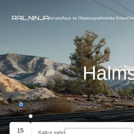
Avrupa
Asya ve Okyanusya
Amerika Kıtası
Ort
Halms
Bir Yön
Gidiş-Dönüş
15
Kalkış şehri