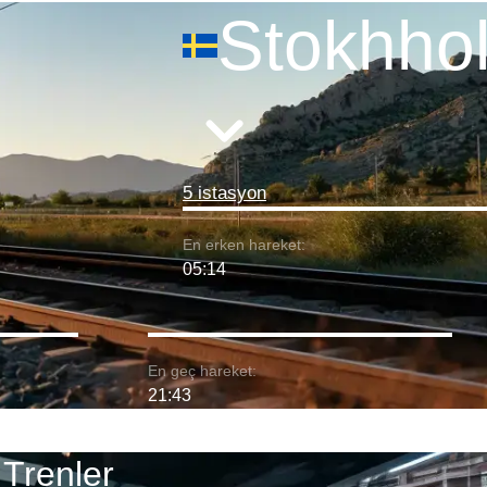
Stokhho
5 istasyon
En erken hareket:
05:14
En geç hareket:
21:43
Trenler