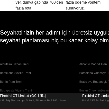
yer, dünya çapında 700'den
fazla ödeme yöntemi
fazla rota.
sunuyoruz.
Seyahatinizin her adımı için ücretsiz uy
seyahat planlaması hiç bu kadar kolay olm
Albufeira Lizbon Treni
Alicante Madrid Treni
Barselona Sevilla Treni
Barselona Valensiya T
Berlin Prag Treni
Bratislava Budapeşte 
Budapeşte Viyana Treni
Busan Cheonan(Asan)
Firebird GT Limited (OC 1451)
Firebird GT Limi
Cheonan(Asan) Busan Treni
Coimbra Lizbon Treni
432, Triq Fleur de Lys, Suite 1, Birkirkara, BKR 9061, Malta
Unit G 15/F Tal Buildi
Daegu Seul Treni
Daejeon Seul Treni