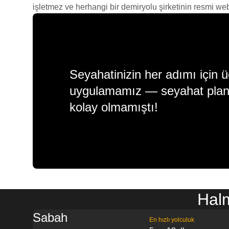
işletmez ve herhangi bir demiryolu şirketinin resmi web s
Seyahatinizin her adımı için ü
uygulamamız — seyahat plan
kolay olmamıştı!
Halm
Sabah
En hızlı yolculuk