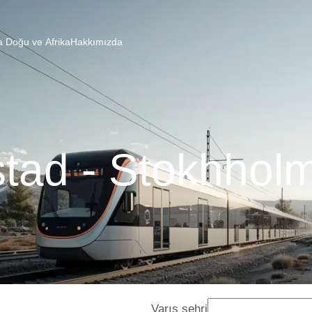
a Doğu ve Afrika
Hakkımızda
tad - Stokhholm
Varış şehri