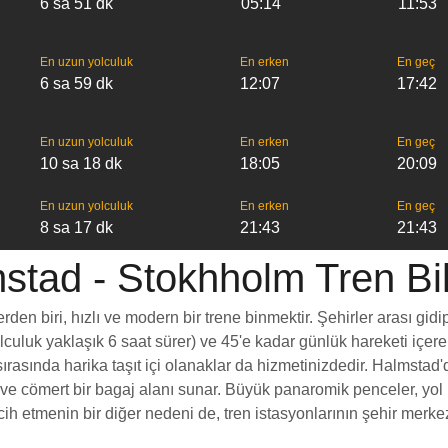
6 sa 51 dk
05:14
11:53
En uzun yolculuk
En erken
En geç
6 sa 59 dk
12:07
17:42
En uzun yolculuk
En erken
En geç
10 sa 18 dk
18:05
20:09
En uzun yolculuk
En erken
En geç
8 sa 17 dk
21:43
21:43
stad - Stokhholm Tren Bilg
n biri, hızlı ve modern bir trene binmektir. Şehirler arası gidip
yolculuk yaklaşık 6 saat sürer) ve 45'e kadar günlük hareketi içer
ırasında harika taşıt içi olanaklar da hizmetinizdedir. Halmstad'
esi ve cömert bir bagaj alanı sunar. Büyük panaromik penceler, 
etmenin bir diğer nedeni de, tren istasyonlarının şehir merkezle