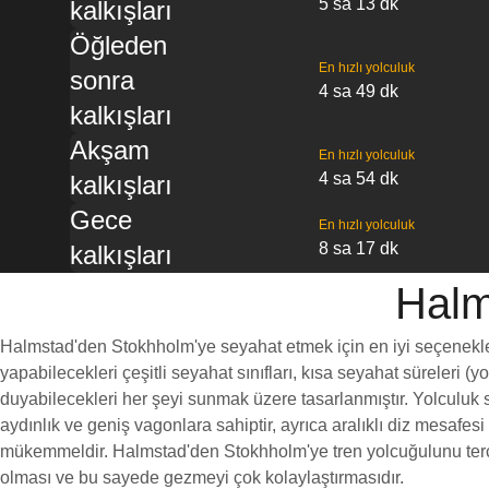
5 sa 13 dk
kalkışları
Öğleden
En hızlı yolculuk
sonra
4 sa 49 dk
kalkışları
Akşam
En hızlı yolculuk
4 sa 54 dk
kalkışları
Gece
En hızlı yolculuk
8 sa 17 dk
kalkışları
Halm
Halmstad'den Stokhholm'ye seyahat etmek için en iyi seçeneklerde
yapabilecekleri çeşitli seyahat sınıfları, kısa seyahat süreleri (
duyabilecekleri her şeyi sunmak üzere tasarlanmıştır. Yolculuk s
aydınlık ve geniş vagonlara sahiptir, ayrıca aralıklı diz mesaf
mükemmeldir. Halmstad'den Stokhholm'ye tren yolcuğulunu tercih 
olması ve bu sayede gezmeyi çok kolaylaştırmasıdır.