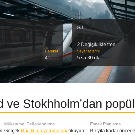
SJ
2 Değişiklikle tren
Hareket
Seyahat tarihi
41
5 sa 30 dk
 ve Stokhholm’dan popüle
Mükemmel Değerlendirme
Esnek Planlama
en
Gerçek
Rail Ninja yorumlarını
okuyun
Bir yıla kadar öncede