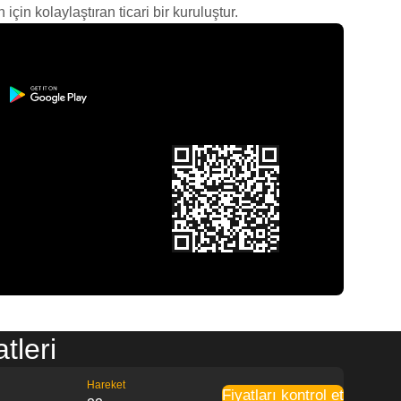
çin kolaylaştıran ticari bir kuruluştur.
tleri
Hareket
Fiyatları kontrol et