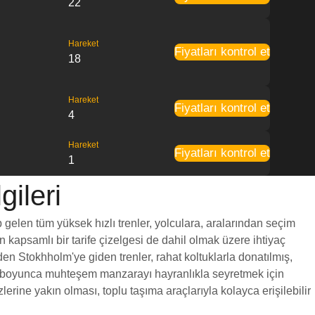
22
Hareket
Fiyatları kontrol et
18
Hareket
Fiyatları kontrol et
4
Hareket
Fiyatları kontrol et
1
ileri
 gelen tüm yüksek hızlı trenler, yolculara, aralarından seçim
en kapsamlı bir tarife çizelgesi de dahil olmak üzere ihtiyaç
den Stokhholm'ye giden trenler, rahat koltuklarla donatılmış,
yol boyunca muhteşem manzarayı hayranlıkla seyretmek için
rine yakın olması, toplu taşıma araçlarıyla kolayca erişilebilir