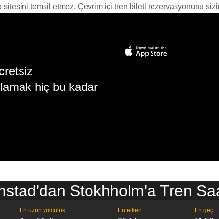
itesini temsil etmez. Çevrim içi tren bileti rezervasyonunu sizin i
cretsiz
lamak hiç bu kadar
stad'dan Stokhholm'a Tren Saa
En uzun yolculuk
En erken
En geç