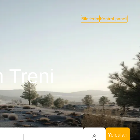
Biletlerim
Kontrol paneli
 Treni
Yolcuları