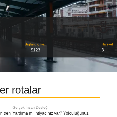
Başlangıç ​​fiyatı
Hareket
$123
3
r rotalar
Gerçek İnsan Desteği
n tren
Yardıma mı ihtiyacınız var? Yolculuğunuz