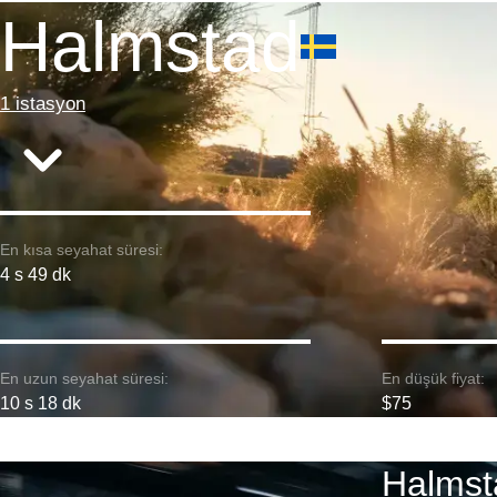
Halmstad
1 istasyon
En kısa seyahat süresi:
4 s 49 dk
En uzun seyahat süresi:
En düşük fiyat:
10 s 18 dk
$75
Halmst