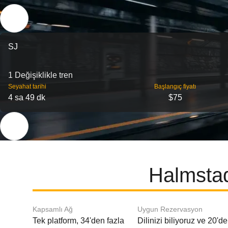
SJ
1 Değişiklikle tren
Seyahat tarihi
Başlangıç ​​fiyatı
4 sa 49 dk
$75
Halmstad
Kapsamlı Ağ
Uygun Rezervasyon
Tek platform, 34'den fazla
Dilinizi biliyoruz ve 20'd