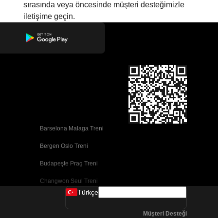
sırasında veya öncesinde müşteri desteğimizle
iletişime geçin.
Barselona Malaga Treni
Bergen Oslo Treni
Budapeşte Prag Treni
Changwon Seul Treni
Türkçe
Cork Dublin Treni
Müşteri Desteği
Dublin Cork Treni