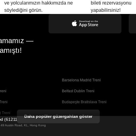
ve yolcularımızın hakkımızda ne
bileti rezervasyonu
söylediğini görün.
yapabilirsiniz!
gulamamız —
amıştı!
Barselona Madrid Treni
reni
Belfast Dublin Treni
Treni
Budapeşte Bratislava Treni
 Treni
Busan Seul Treni
Daha popüler güzergahları göster
ted (61211989)
Coimbra Porto Treni
ng 49 Austin Road, KL, Hong Kong
Dublin Belfast Treni