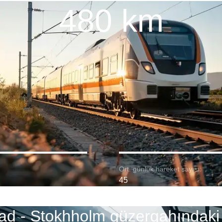
480 km
Ort. günlük hareket sayısı:
45
ad - Stokhholm güzergahındaki 