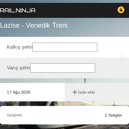
Lazise - Venedik Treni
Kalkış şehri
Varış şehri
17 Ağu 2026
İade ekle
1
Yetişkin
Gezginler