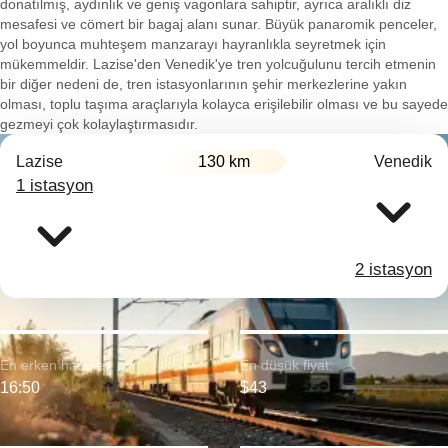
donatılmış, aydınlık ve geniş vagonlara sahiptir, ayrıca aralıklı diz
mesafesi ve cömert bir bagaj alanı sunar. Büyük panaromik penceler,
yol boyunca muhteşem manzarayı hayranlıkla seyretmek için
mükemmeldir. Lazise'den Venedik'ye tren yolcuğulunu tercih etmenin
bir diğer nedeni de, tren istasyonlarının şehir merkezlerine yakın
olması, toplu taşıma araçlarıyla kolayca erişilebilir olması ve bu sayede
gezmeyi çok kolaylaştırmasıdır.
Lazise
130 km
Venedik
1 istasyon
2 istasyon
En erken hareket:
En düşük fiyat:
16:50
$43