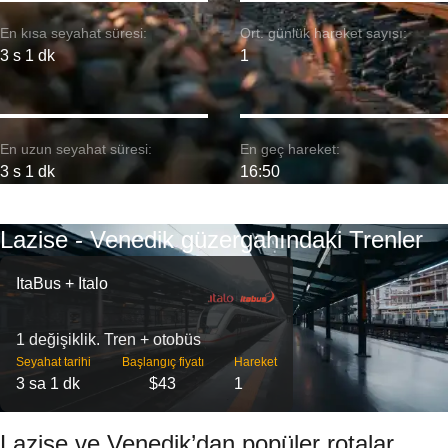
En kısa seyahat süresi:
Ort. günlük hareket sayısı:
3 s 1 dk
1
En uzun seyahat süresi:
En geç hareket:
3 s 1 dk
16:50
Lazise - Venedik güzergahındaki Trenler
ItaBus + Italo
1 değişiklik. Tren + otobüs
Seyahat tarihi
Başlangıç ​​fiyatı
Hareket
3 sa 1 dk
$43
1
Lazise ve Venedik’dan popüler rotalar