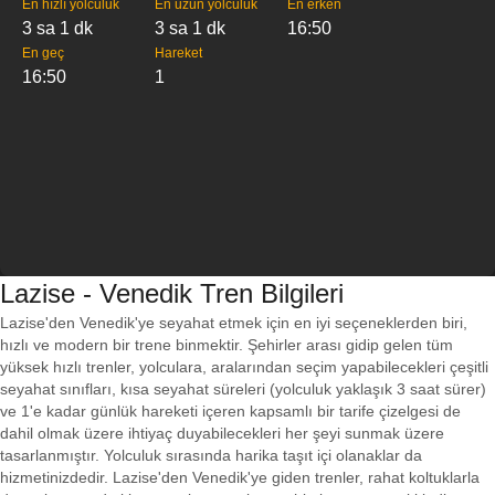
En hızlı yolculuk
En uzun yolculuk
En erken
3 sa 1 dk
3 sa 1 dk
16:50
En geç
Hareket
16:50
1
Lazise - Venedik Tren Bilgileri
Lazise'den Venedik'ye seyahat etmek için en iyi seçeneklerden biri,
hızlı ve modern bir trene binmektir. Şehirler arası gidip gelen tüm
yüksek hızlı trenler, yolculara, aralarından seçim yapabilecekleri çeşitli
seyahat sınıfları, kısa seyahat süreleri (yolculuk yaklaşık 3 saat sürer)
ve 1'e kadar günlük hareketi içeren kapsamlı bir tarife çizelgesi de
dahil olmak üzere ihtiyaç duyabilecekleri her şeyi sunmak üzere
tasarlanmıştır. Yolculuk sırasında harika taşıt içi olanaklar da
hizmetinizdedir. Lazise'den Venedik'ye giden trenler, rahat koltuklarla