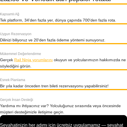
Kapsamlı Ağ
Tek platform, 34'den fazla yer, dünya çapında 700'den fazla rota.
Uygun Rezervasyon
Dilinizi biliyoruz ve 20'den fazla ödeme yöntemi sunuyoruz.
Mükemmel Değerlendirme
Gerçek
Rail Ninja yorumlarını
okuyun ve yolcularımızın hakkımızda ne
söylediğini görün.
Esnek Planlama
Bir yıla kadar önceden tren bileti rezervasyonu yapabilirsiniz!
Gerçek İnsan Desteği
Yardıma mı ihtiyacınız var? Yolculuğunuz sırasında veya öncesinde
müşteri desteğimizle iletişime geçin.
Seyahatinizin her adımı için ücretsiz uygulamamız — seyahat