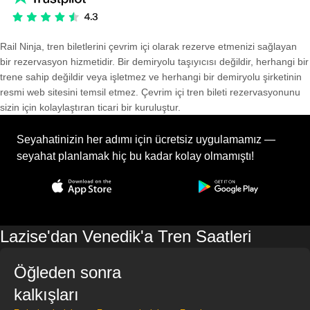
Rail Ninja, tren biletlerini çevrim içi olarak rezerve etmenizi sağlayan
bir rezervasyon hizmetidir. Bir demiryolu taşıyıcısı değildir, herhangi bir
trene sahip değildir veya işletmez ve herhangi bir demiryolu şirketinin
resmi web sitesini temsil etmez. Çevrim içi tren bileti rezervasyonunu
sizin için kolaylaştıran ticari bir kuruluştur.
Seyahatinizin her adımı için ücretsiz uygulamamız —
seyahat planlamak hiç bu kadar kolay olmamıştı!
Lazise'dan Venedik'a Tren Saatleri
Öğleden sonra
kalkışları