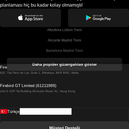
planlaması hiç bu kadar kolay olmamıştı!
Albufeira Lizbon Treni
Alicante Madrid Treni
Barselona Madrid Treni
Barselona Malaga Treni
Daha popüler güzergahları göster
Firebird GT Limited (OC 1451)
Barselona Sevilla Treni
432, Triq Fleur de Lys, Suite 1, Birkirkara, BKR 9061, Malta
Barselona Valensiya Treni
Firebird GT Limited (61211989)
Unit G 15/F Tal Building 49 Austin Road, KL, Hong Kong
Belfast Dublin Treni
Bergen Oslo Treni
Türkçe
Berlin Prag Treni
Bratislava Budapeşte Treni
Müşteri Desteği