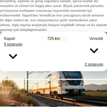
donatılmış, aydınlık ve geniş vagonlara sahiptir, ayrıca aralıklı diz
mesafesi ve cömert bir bagaj alanı sunar. Büyük panaromik penceler,
yol boyunca muhteşem manzarayı hayranlıkla seyretmek için
mükemmeldir. Napoli'den Venedik'ye tren yolcuğulunu tercih etmenin
bir diğer nedeni de, tren istasyonlarının şehir merkezlerine yakın
olması, toplu taşıma araçlarıyla kolayca erişilebilir olması ve bu sayede
gezmeyi çok kolaylaştırmasıdır.
Napoli
725 km
Venedik
5 istasyon
2 istasyon
En erken hareket:
En düşük fiyat:
05:42
$120