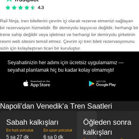
Rail Ninja, tren biletlerini çevrim içi olarak rezerve etmenizi sağlayan
bir rezervasyon hizmetidir. Bir demiryolu taşıyıcısı değildir, herhangi bir
trene sahip değildir veya işletmez ve herhangi bir demiryolu şirketinin
resmi web sitesini temsil etmez. Çevrim içi tren bileti rezervasyonunu
sizin için kolaylaştıran ticari bir kuruluştur.
Seyahatinizin her adımı için ücretsiz uygulamamız —
seyahat planlamak hiç bu kadar kolay olmamıştı!
Napoli'dan Venedik'a Tren Saatleri
Sabah kalkışları
Öğleden sonra
kalkışları
En hızlı yolculuk
En uzun yolculuk
5 sa 27 dk
6 sa 0 dk