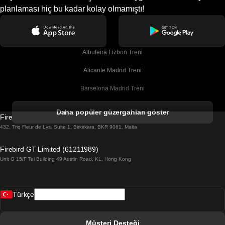
planlaması hiç bu kadar kolay olmamıştı!
Albufeira Lizbon Treni
Alicante Madrid Treni
Barselona Madrid Treni
Barselona Malaga Treni
Daha popüler güzergahları göster
Firebird GT Limited (OC 1451)
Barselona Sevilla Treni
432, Triq Fleur de Lys, Suite 1, Birkirkara, BKR 9061, Malta
Barselona Valensiya Treni
Firebird GT Limited (61211989)
Unit G 15/F Tal Building 49 Austin Road, KL, Hong Kong
Belfast Dublin Treni
Bergen Oslo Treni
Türkçe
Berlin Prag Treni
Bratislava Budapeşte Treni
Müşteri Desteği