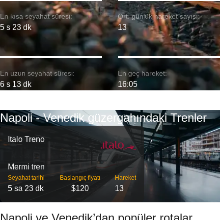
En kısa seyahat süresi:
Ort. günlük hareket sayısı:
5 s 23 dk
13
En uzun seyahat süresi:
En geç hareket:
6 s 13 dk
16:05
Napoli - Venedik güzergahındaki Trenler
Italo Treno
Mermi tren
Seyahat tarihi
Başlangıç ​​fiyatı
Hareket
5 sa 23 dk
$120
13
Napoli ve Venedik’dan popüler rotalar