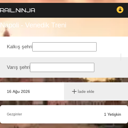
Napoli - Venedik Treni
Kalkış şehri
Varış şehri
16 Ağu 2026
İade ekle
1
Yetişkin
Gezginler