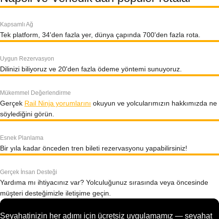
Kapsamlı Ağ
Tek platform, 34'den fazla yer, dünya çapında 700'den fazla rota.
Uygun Rezervasyon
Dilinizi biliyoruz ve 20'den fazla ödeme yöntemi sunuyoruz.
Mükemmel Değerlendirme
Gerçek
Rail Ninja yorumlarını
okuyun ve yolcularımızın hakkımızda ne
söylediğini görün.
Esnek Planlama
Bir yıla kadar önceden tren bileti rezervasyonu yapabilirsiniz!
Gerçek İnsan Desteği
Yardıma mı ihtiyacınız var? Yolculuğunuz sırasında veya öncesinde
müşteri desteğimizle iletişime geçin.
Seyahatinizin her adımı için ücretsiz uygulamamız — seyahat