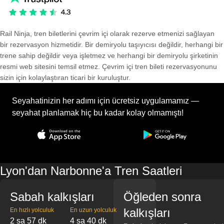
Rail Ninja, tren biletlerini çevrim içi olarak rezerve etmenizi sağlayan
bir rezervasyon hizmetidir. Bir demiryolu taşıyıcısı değildir, herhangi bir
trene sahip değildir veya işletmez ve herhangi bir demiryolu şirketinin
resmi web sitesini temsil etmez. Çevrim içi tren bileti rezervasyonunu
sizin için kolaylaştıran ticari bir kuruluştur.
Seyahatinizin her adımı için ücretsiz uygulamamız —
seyahat planlamak hiç bu kadar kolay olmamıştı!
Lyon'dan Narbonne'a Tren Saatleri
Sabah kalkışları
Öğleden sonra
kalkışları
En hızlı yolculuk
En uzun yolculuk
2 sa 57 dk
4 sa 40 dk