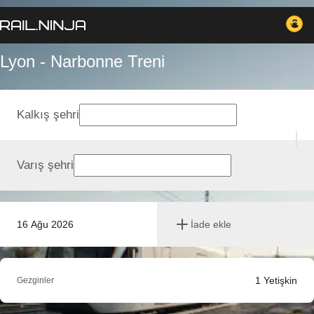
Lyon - Narbonne Treni
Kalkış şehri
Varış şehri
16 Ağu 2026
İade ekle
1
Yetişkin
Gezginler