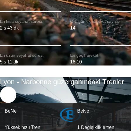
En kısa seyahat süresi:
Ort. günlük hareket sayısı:
2 s 43 dk
14
En uzun seyahat süresi:
En geç hareket:
5 s 11 dk
18:10
Lyon - Narbonne güzergahındaki Trenler
BeNe
BeNe
Yüksek hızlı Tren
1 Değişiklikle tren