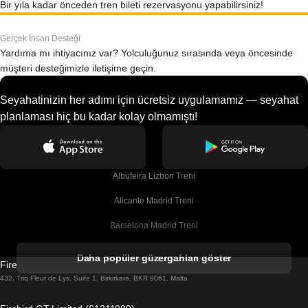
Bir yıla kadar önceden tren bileti rezervasyonu yapabilirsiniz!
Gerçek İnsan Desteği
Yardıma mı ihtiyacınız var? Yolculuğunuz sırasında veya öncesinde
müşteri desteğimizle iletişime geçin.
Seyahatinizin her adımı için ücretsiz uygulamamız — seyahat
planlaması hiç bu kadar kolay olmamıştı!
Albufeira Lizbon Treni
Alicante Madrid Treni
Barselona Madrid Treni
Barselona Malaga Treni
Daha popüler güzergahları göster
Firebird GT Limited (OC 1451)
Barselona Sevilla Treni
432, Triq Fleur de Lys, Suite 1, Birkirkara, BKR 9061, Malta
Barselona Valensiya Treni