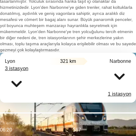
tasarlanmıştır. Yolculuk sırasında harika taşıt içi olanaklar da
hizmetinizdedir. Lyon'den Narbonne'ye giden trenler, rahat koltuklarla
donatılmış, aydınlık ve geniş vagonlara sahiptir, ayrıca aralıklı diz
mesafesi ve cömert bir bagaj alanı sunar. Büyük panaromik penceler,
yol boyunca muhteşem manzarayı hayranlıkla seyretmek için
mükemmeldir. Lyon'den Narbonne'ye tren yolcuğulunu tercih etmenin
bir diğer nedeni de, tren istasyonlarının şehir merkezlerine yakın
olması, toplu taşıma araçlarıyla kolayca erişilebilir olması ve bu sayede
gezmeyi çok kolaylaştırmasıdır.
Lyon
321 km
Narbonne
3 istasyon
1 istasyon
En erken hareket:
En düşük fiyat:
06:20
$67