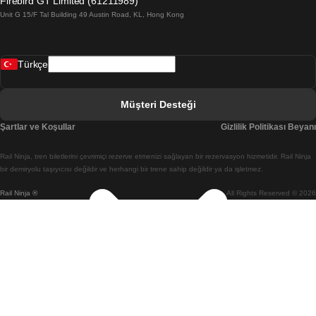
Firebird GT Limited (61211989)
Unit G 15/F Tal Building 49 Austin Road, KL, Hong Kong
Belfast Dublin Treni
Bergen Oslo Treni
Türkçe
Berlin Prag Treni
Bratislava Budapeşte Treni
Müşteri Desteği
Budapeşte Bratislava Treni
Şartlar ve Koşullar
Gizlilik Politikası Beyanı
Budapeşte Prag Treni
Rail Ninja, tren biletlerini çevrimiçi rezerve etmenizi sağlayan bir rezervasyon hizmetidir. Rail Ninja
Budapeşte Viyana Treni
bir demiryolu taşıyıcısı değildir ve herhangi bir trene sahip değildir ya da işletmez.
Rail Ninja ®
All Rights Reserved © 2026
Busan Cheonan(Asan) Treni
Busan Seul Treni
Changwon Seul Treni
Cheonan(Asan) Busan Treni
Coimbra Lizbon Treni