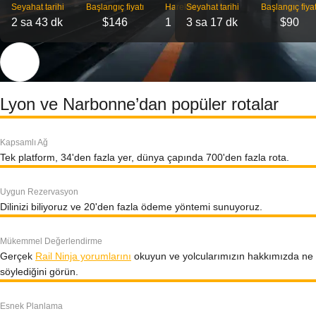
Seyahat tarihi
Başlangıç ​​fiyatı
Hareket
Seyahat tarihi
Başlangıç ​​fiyat
2 sa 43 dk
$146
1
3 sa 17 dk
$90
Lyon ve Narbonne’dan popüler rotalar
Kapsamlı Ağ
Tek platform, 34'den fazla yer, dünya çapında 700'den fazla rota.
Uygun Rezervasyon
Dilinizi biliyoruz ve 20'den fazla ödeme yöntemi sunuyoruz.
Mükemmel Değerlendirme
Gerçek
Rail Ninja yorumlarını
okuyun ve yolcularımızın hakkımızda ne
söylediğini görün.
Esnek Planlama