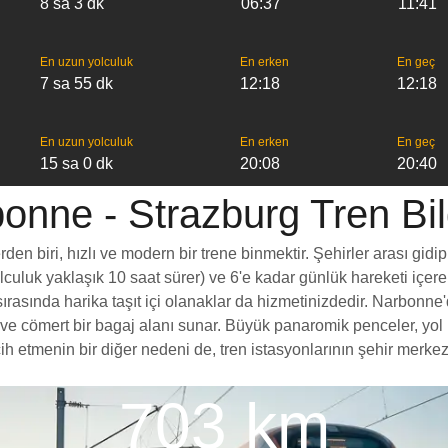
8 sa 3 dk
06:37
11:41
En uzun yolculuk
En erken
En geç
7 sa 55 dk
12:18
12:18
En uzun yolculuk
En erken
En geç
15 sa 0 dk
20:08
20:40
onne - Strazburg Tren Bilg
n biri, hızlı ve modern bir trene binmektir. Şehirler arası gidip
yolculuk yaklaşık 10 saat sürer) ve 6'e kadar günlük hareketi içer
rasında harika taşıt içi olanaklar da hizmetinizdedir. Narbonne'd
esi ve cömert bir bagaj alanı sunar. Büyük panaromik penceler, 
tmenin bir diğer nedeni de, tren istasyonlarının şehir merkezler
703 km