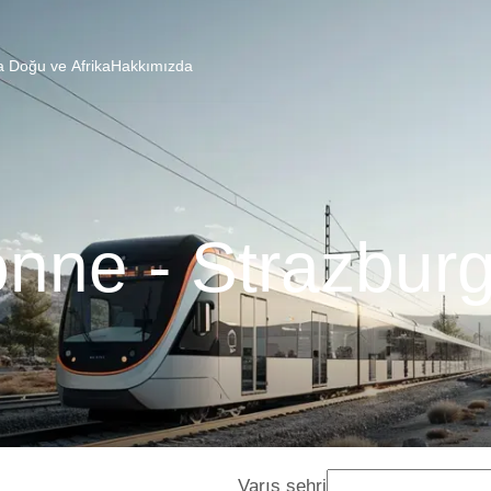
a Doğu ve Afrika
Hakkımızda
nne - Strazburg
Varış şehri