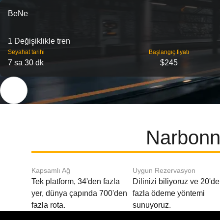
BeNe
1 Değişiklikle tren
Seyahat tarihi
Başlangıç ​​fiyatı
7 sa 30 dk
$245
Narbonne
Kapsamlı Ağ
Uygun Rezervasyon
Tek platform, 34'den fazla
Dilinizi biliyoruz ve 20'd
yer, dünya çapında 700'den
fazla ödeme yöntemi
fazla rota.
sunuyoruz.