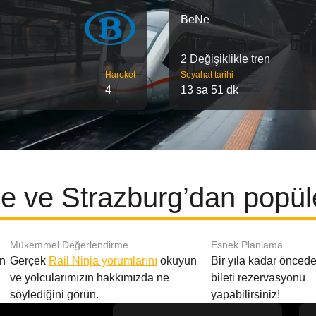
BeNe
2 Değişiklikle tren
Hareket
Seyahat tarihi
4
13 sa 51 dk
 ve Strazburg’dan popüle
Mükemmel Değerlendirme
Esnek Planlama
en
Gerçek
Rail Ninja yorumlarını
okuyun
Bir yıla kadar öncede
ve yolcularımızın hakkımızda ne
bileti rezervasyonu
söylediğini görün.
yapabilirsiniz!