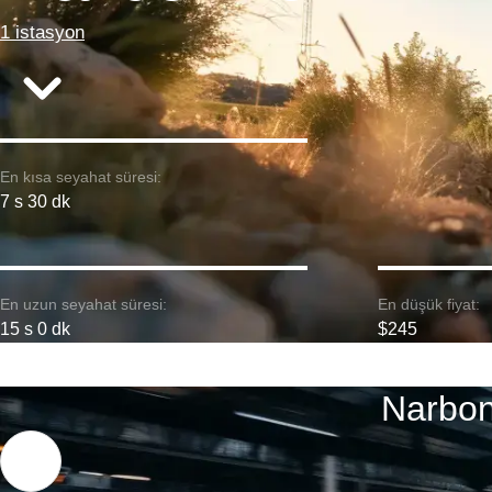
1 istasyon
En kısa seyahat süresi:
7 s 30 dk
En uzun seyahat süresi:
En düşük fiyat:
15 s 0 dk
$245
Narbon