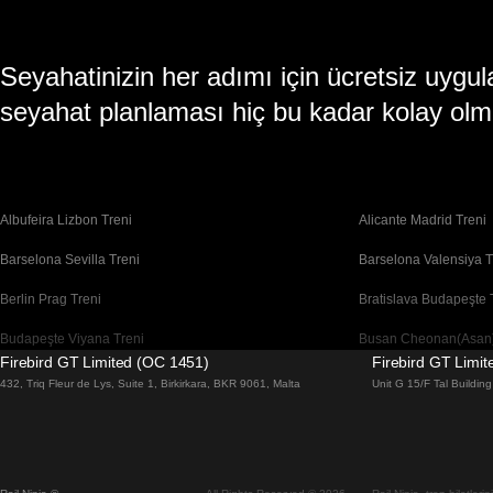
Seyahatinizin her adımı için ücretsiz uy
seyahat planlaması hiç bu kadar kolay olm
Albufeira Lizbon Treni
Alicante Madrid Treni
Barselona Sevilla Treni
Barselona Valensiya T
Berlin Prag Treni
Bratislava Budapeşte 
Budapeşte Viyana Treni
Busan Cheonan(Asan)
Firebird GT Limited (OC 1451)
Firebird GT Limi
Cheonan(Asan) Busan Treni
Coimbra Lizbon Treni
432, Triq Fleur de Lys, Suite 1, Birkirkara, BKR 9061, Malta
Unit G 15/F Tal Buildi
Daegu Seul Treni
Daejeon Seul Treni
Dublin Galway Treni
Edinburgh Londra Tre