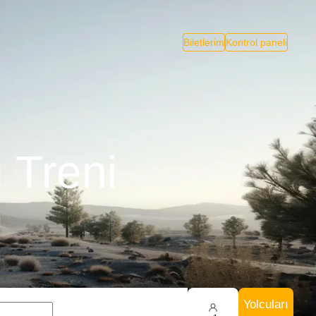
Biletlerim
Kontrol paneli
 Treni
Yolcuları