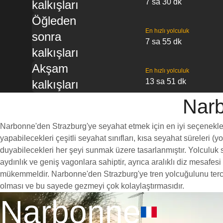
7 sa 30 dk
kalkışları
Öğleden
En hızlı yolculuk
sonra
7 sa 55 dk
kalkışları
Akşam
En hızlı yolculuk
13 sa 51 dk
kalkışları
Narb
Narbonne'den Strazburg'ye seyahat etmek için en iyi seçeneklerde
yapabilecekleri çeşitli seyahat sınıfları, kısa seyahat süreleri (
duyabilecekleri her şeyi sunmak üzere tasarlanmıştır. Yolculuk sı
aydınlık ve geniş vagonlara sahiptir, ayrıca aralıklı diz mesaf
mükemmeldir. Narbonne'den Strazburg'ye tren yolcuğulunu tercih e
olması ve bu sayede gezmeyi çok kolaylaştırmasıdır.
Narbonne