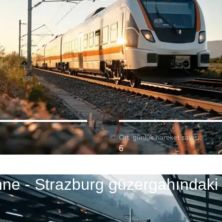
Ort. günlük hareket sayısı:
6
ne - Strazburg güzergahındaki 