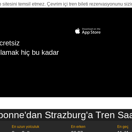
itesini temsil etmez. Çevrim içi tren bileti rezervasyonunu sizin i
cretsiz
lamak hiç bu kadar
bonne'dan Strazburg'a Tren Saat
En uzun yolculuk
En erken
En geç