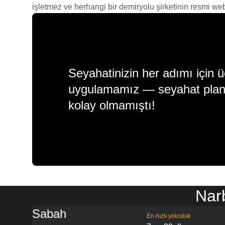
işletmez ve herhangi bir demiryolu şirketinin resmi web s
Seyahatinizin her adımı için ü
uygulamamız — seyahat plan
kolay olmamıştı!
Nar
Sabah
En hızlı yolculuk