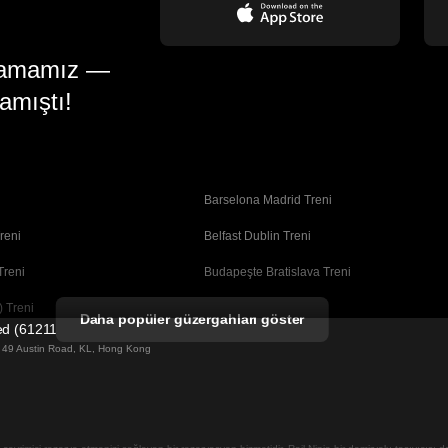
gulamamız —
amıştı!
Barselona Madrid Treni
reni
Belfast Dublin Treni
Treni
Budapeşte Bratislava Treni
 Treni
Busan Seul Treni
Daha popüler güzergahları göster
ted (61211989)
Coimbra Porto Treni
ng 49 Austin Road, KL, Hong Kong
Dublin Belfast Treni
ni
Faro Lizbon Treni