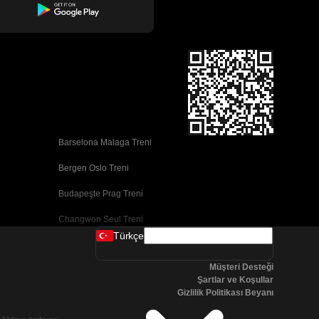
Barselona Malaga Treni
Bergen Oslo Treni
Budapeşte Prag Treni
Changwon Seul Treni
Türkçe
Cork Dublin Treni
Müşteri Desteği
Dublin Cork Treni
Şartlar ve Koşullar
Gizlilik Politikası Beyanı
Faro Porto Treni