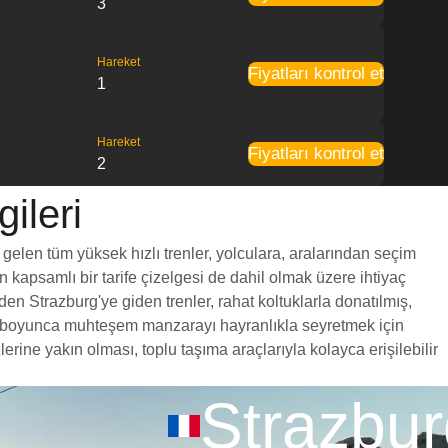
3
Hareket
Fiyatları kontrol et
1
Hareket
Fiyatları kontrol et
2
ileri
 gelen tüm yüksek hızlı trenler, yolculara, aralarından seçim
en kapsamlı bir tarife çizelgesi de dahil olmak üzere ihtiyaç
en Strazburg'ye giden trenler, rahat koltuklarla donatılmış,
yol boyunca muhteşem manzarayı hayranlıkla seyretmek için
ine yakın olması, toplu taşıma araçlarıyla kolayca erişilebilir
Strazbur