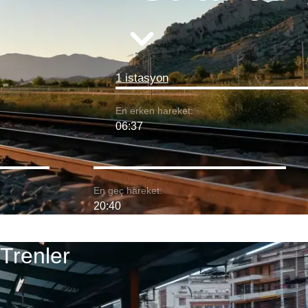
1 istasyon
En erken hareket:
06:37
En geç hareket:
20:40
Trenler