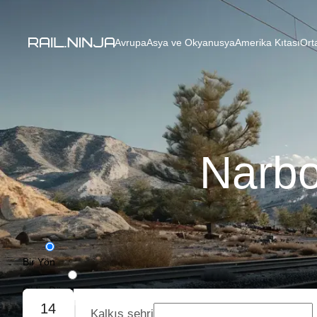
Avrupa
Asya ve Okyanusya
Amerika Kıtası
Ort
Narbo
Bir Yön
Gidiş-Dönüş
14
Kalkış şehri