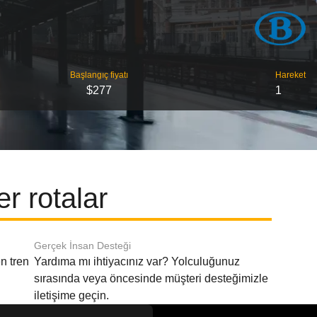
Başlangıç ​​fiyatı
Hareket
$277
1
r rotalar
Gerçek İnsan Desteği
n tren
Yardıma mı ihtiyacınız var? Yolculuğunuz
sırasında veya öncesinde müşteri desteğimizle
iletişime geçin.