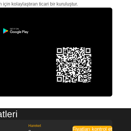
çin kolaylaştıran ticari bir kuruluştur.
leri
Hareket
Fiyatları kontrol et