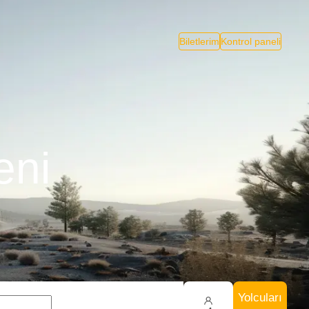
Biletlerim
Kontrol paneli
eni
Yolcuları