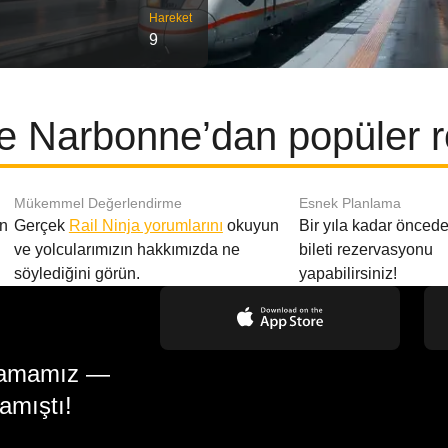
Hareket
9
e Narbonne’dan popüler r
Mükemmel Değerlendirme
Esnek Planlama
en
Gerçek
Rail Ninja yorumlarını
okuyun
Bir yıla kadar öncede
ve yolcularımızın hakkımızda ne
bileti rezervasyonu
söylediğini görün.
yapabilirsiniz!
gulamamız —
amıştı!