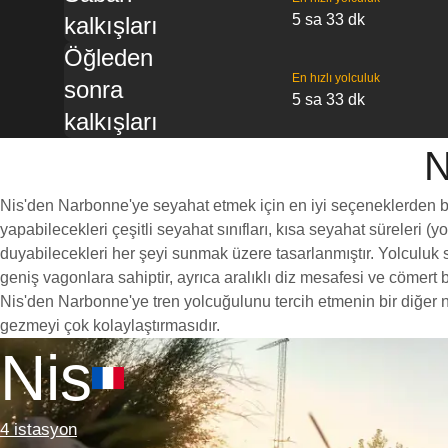
5 sa 33 dk
kalkışları
Öğleden
En hızlı yolculuk
sonra
5 sa 33 dk
kalkışları
N
Nis'den Narbonne'ye seyahat etmek için en iyi seçeneklerden biri,
yapabilecekleri çeşitli seyahat sınıfları, kısa seyahat süreleri (
duyabilecekleri her şeyi sunmak üzere tasarlanmıştır. Yolculuk sı
geniş vagonlara sahiptir, ayrıca aralıklı diz mesafesi ve cöme
Nis'den Narbonne'ye tren yolcuğulunu tercih etmenin bir diğer ne
gezmeyi çok kolaylaştırmasıdır.
Nis
4 istasyon