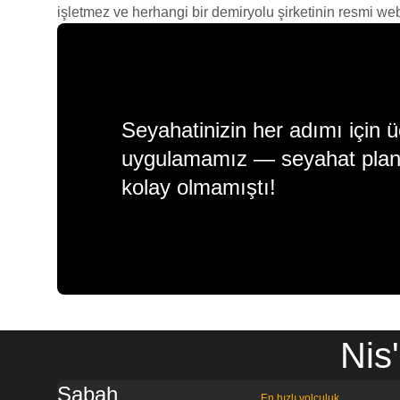
işletmez ve herhangi bir demiryolu şirketinin resmi web s
Seyahatinizin her adımı için ü
uygulamamız — seyahat plan
kolay olmamıştı!
Nis
Sabah
En hızlı yolculuk