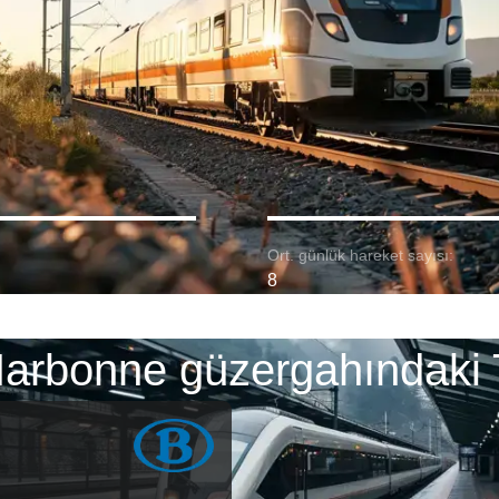
Ort. günlük hareket sayısı:
8
Narbonne güzergahındaki 