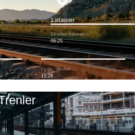
1 istasyon
En erken hareket:
06:25
En geç hareket:
15:26
Trenler