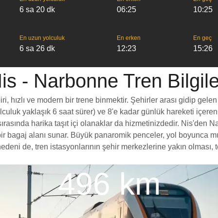
6 sa 20 dk
06:25
10:25
En uzun yolculuk
En erken
En geç
6 sa 26 dk
12:23
15:26
is - Narbonne Tren Bilgile
 hızlı ve modern bir trene binmektir. Şehirler arası gidip gelen 
yolculuk yaklaşık 6 saat sürer) ve 8'e kadar günlük hareketi içeren
rasında harika taşıt içi olanaklar da hizmetinizdedir. Nis'den Na
rt bir bagaj alanı sunar. Büyük panaromik penceler, yol boyunc
deni de, tren istasyonlarının şehir merkezlerine yakın olması, t
496 km