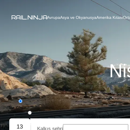
Avrupa
Asya ve Okyanusya
Amerika Kıtası
Ort
Ni
Bir Yön
Gidiş-Dönüş
13
Kalkış şehri