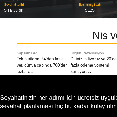
Seyahat tarihi
Başlangıç ​​fiyatı
5 sa 33 dk
$125
Nis v
Kapsamlı Ağ
Uygun Rezervasyon
Tek platform, 34'den fazla
Dilinizi biliyoruz ve 20'd
yer, dünya çapında 700'den
fazla ödeme yöntemi
fazla rota.
sunuyoruz.
Seyahatinizin her adımı için ücretsiz uy
seyahat planlaması hiç bu kadar kolay olm