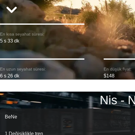
En kısa seyahat süresi:
5 s 33 dk
En uzun seyahat süresi:
En düşük fiyat:
6 s 26 dk
$148
Nis - 
BeNe
1 Değişiklikle tren