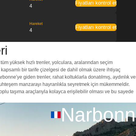
Fiyatları kontrol et
4
Hareket
Fiyatları kontrol et
4
ri
tüm yüksek hızlı trenler, yolculara, aralarından seçim
 kapsamlı bir tarife çizelgesi de dahil olmak üzere ihtiyaç
rbonne'ye giden trenler, rahat koltuklarla donatılmış, aydınlık ve
a muhteşem manzarayı hayranlıkla seyretmek için mükemmeldir.
oplu taşıma araçlarıyla kolayca erişilebilir olması ve bu sayede
Narbonn