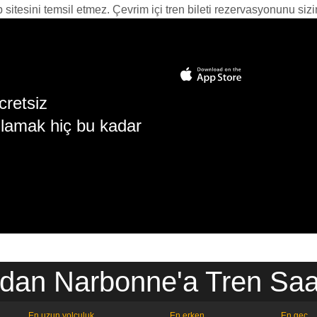
itesini temsil etmez. Çevrim içi tren bileti rezervasyonunu sizin i
cretsiz
lamak hiç bu kadar
'dan Narbonne'a Tren Saat
En uzun yolculuk
En erken
En geç