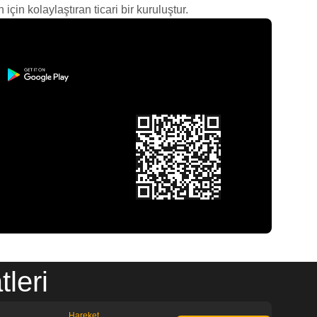
çin kolaylaştıran ticari bir kuruluştur.
leri
Hareket