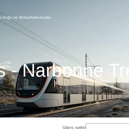
a Doğu ve Afrika
Hakkımızda
s - Narbonne Tr
Varış şehri