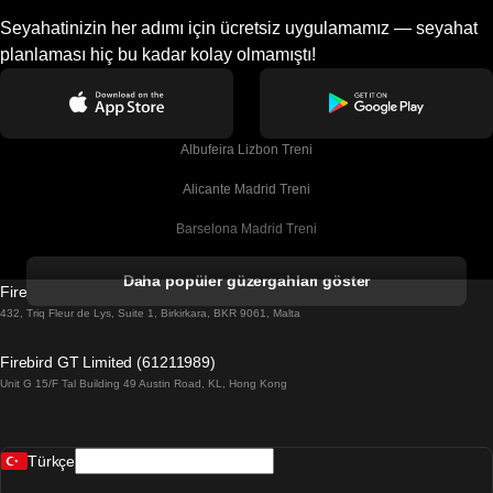
Seyahatinizin her adımı için ücretsiz uygulamamız — seyahat
planlaması hiç bu kadar kolay olmamıştı!
Albufeira Lizbon Treni
Alicante Madrid Treni
Barselona Madrid Treni
Barselona Malaga Treni
Daha popüler güzergahları göster
Firebird GT Limited (OC 1451)
Barselona Sevilla Treni
432, Triq Fleur de Lys, Suite 1, Birkirkara, BKR 9061, Malta
Barselona Valensiya Treni
Firebird GT Limited (61211989)
Unit G 15/F Tal Building 49 Austin Road, KL, Hong Kong
Belfast Dublin Treni
Bergen Oslo Treni
Türkçe
Berlin Prag Treni