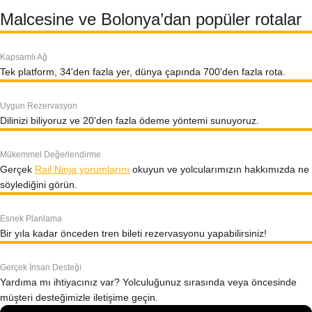
Malcesine ve Bolonya’dan popüler rotalar
Kapsamlı Ağ
Tek platform, 34'den fazla yer, dünya çapında 700'den fazla rota.
Uygun Rezervasyon
Dilinizi biliyoruz ve 20'den fazla ödeme yöntemi sunuyoruz.
Mükemmel Değerlendirme
Gerçek
Rail Ninja yorumlarını
okuyun ve yolcularımızın hakkımızda ne
söylediğini görün.
Esnek Planlama
Bir yıla kadar önceden tren bileti rezervasyonu yapabilirsiniz!
Gerçek İnsan Desteği
Yardıma mı ihtiyacınız var? Yolculuğunuz sırasında veya öncesinde
müşteri desteğimizle iletişime geçin.