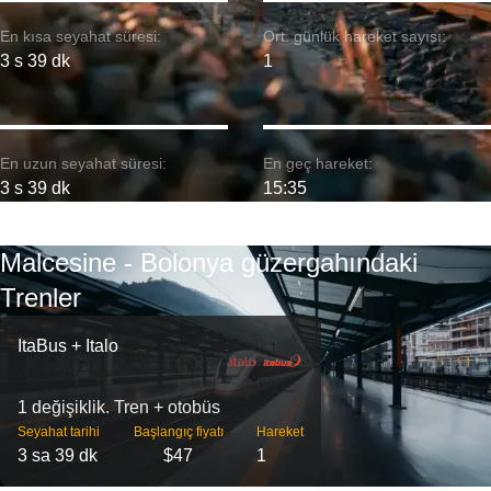
En kısa seyahat süresi:
Ort. günlük hareket sayısı:
3 s 39 dk
1
En uzun seyahat süresi:
En geç hareket:
3 s 39 dk
15:35
Malcesine - Bolonya güzergahındaki
Trenler
ItaBus + Italo
1 değişiklik. Tren + otobüs
Seyahat tarihi
Başlangıç ​​fiyatı
Hareket
3 sa 39 dk
$47
1