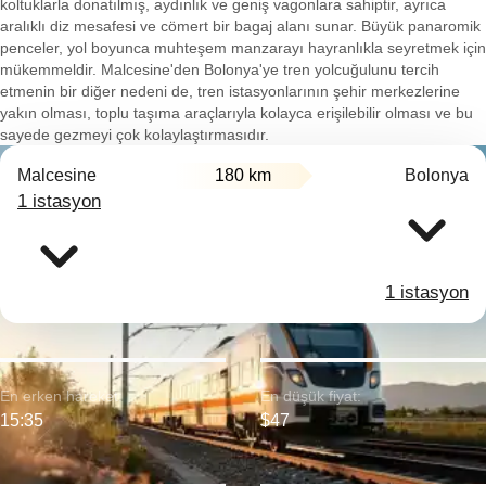
koltuklarla donatılmış, aydınlık ve geniş vagonlara sahiptir, ayrıca
aralıklı diz mesafesi ve cömert bir bagaj alanı sunar. Büyük panaromik
penceler, yol boyunca muhteşem manzarayı hayranlıkla seyretmek için
mükemmeldir. Malcesine'den Bolonya'ye tren yolcuğulunu tercih
etmenin bir diğer nedeni de, tren istasyonlarının şehir merkezlerine
yakın olması, toplu taşıma araçlarıyla kolayca erişilebilir olması ve bu
sayede gezmeyi çok kolaylaştırmasıdır.
Malcesine
180 km
Bolonya
1 istasyon
1 istasyon
En erken hareket:
En düşük fiyat:
15:35
$47