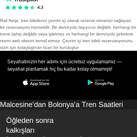
Rail Ninja, tren biletlerini çevrim içi olarak rezerve etmenizi sağlayan
bir rezervasyon hizmetidir. Bir demiryolu taşıyıcısı değildir, herhangi bir
trene sahip değildir veya işletmez ve herhangi bir demiryolu şirketinin
resmi web sitesini temsil etmez. Çevrim içi tren bileti rezervasyonunu
sizin için kolaylaştıran ticari bir kuruluştur.
Seyahatinizin her adımı için ücretsiz uygulamamız —
seyahat planlamak hiç bu kadar kolay olmamıştı!
Malcesine'dan Bolonya'a Tren Saatleri
Öğleden sonra
kalkışları