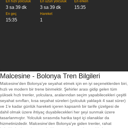
En hızlı yolculuk
En uzun yolculuk
En erken
3 sa 39 dk
3 sa 39 dk
15:35
En geç
Hareket
15:35
1
Malcesine - Bolonya Tren Bilgileri
Malcesine'den Bolonya'ye seyahat etmek için en iyi seçeneklerden biri,
hızlı ve modern bir trene binmektir. Şehirler arası gidip gelen tüm
yüksek hızlı trenler, yolculara, aralarından seçim yapabilecekleri çeşitli
seyahat sınıfları, kısa seyahat süreleri (yolculuk yaklaşık 4 saat sürer)
ve 1'e kadar günlük hareketi içeren kapsamlı bir tarife çizelgesi de
dahil olmak üzere ihtiyaç duyabilecekleri her şeyi sunmak üzere
tasarlanmıştır. Yolculuk sırasında harika taşıt içi olanaklar da
hizmetinizdedir. Malcesine'den Bolonya'ye giden trenler, rahat