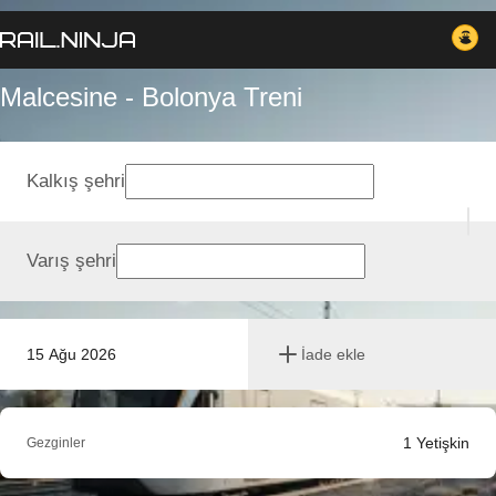
Malcesine - Bolonya Treni
Kalkış şehri
Varış şehri
15 Ağu 2026
İade ekle
1
Yetişkin
Gezginler