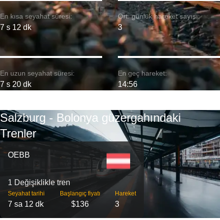
En kısa seyahat süresi:
Ort. günlük hareket sayısı:
7 s 12 dk
3
En uzun seyahat süresi:
En geç hareket:
7 s 20 dk
14:56
Salzburg - Bolonya güzergahındaki
Trenler
OEBB
1 Değişiklikle tren
Seyahat tarihi
Başlangıç ​​fiyatı
Hareket
7 sa 12 dk
$136
3