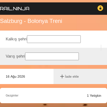
Salzburg - Bolonya Treni
Kalkış şehri
Varış şehri
16 Ağu 2026
İade ekle
1
Yetişkin
Gezginler