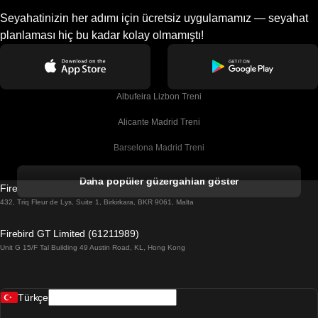
Seyahatinizin her adımı için ücretsiz uygulamamız — seyahat
planlaması hiç bu kadar kolay olmamıştı!
Albufeira Lizbon Treni
Alicante Madrid Treni
Barselona Madrid Treni
Barselona Malaga Treni
Daha popüler güzergahları göster
Firebird GT Limited (OC 1451)
Barselona Sevilla Treni
432, Triq Fleur de Lys, Suite 1, Birkirkara, BKR 9061, Malta
Barselona Valensiya Treni
Firebird GT Limited (61211989)
Unit G 15/F Tal Building 49 Austin Road, KL, Hong Kong
Belfast Dublin Treni
Bergen Oslo Treni
Türkçe
Berlin Prag Treni