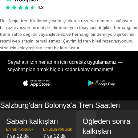
Rail Ninja, tren biletlerini çevrim içi olarak rezerve etmenizi sağlayan
bir rezervasyon hizmetidir. Bir demiryolu taşıyıcısı değildir, herhangi bir
trene sahip değildir veya işletmez ve herhangi bir demiryolu şirketinin
resmi web sitesini temsil etmez. Çevrim içi tren bileti rezervasyonunu
sizin için kolaylaştıran ticari bir kuruluştur.
Seyahatinizin her adımı için ücretsiz uygulamamız —
seyahat planlamak hiç bu kadar kolay olmamıştı!
Salzburg'dan Bolonya'a Tren Saatleri
Sabah kalkışları
Öğleden sonra
kalkışları
En hızlı yolculuk
En uzun yolculuk
7 sa 12 dk
7 sa 12 dk