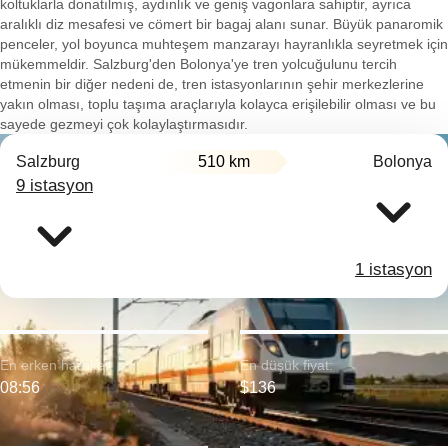
koltuklarla donatılmış, aydınlık ve geniş vagonlara sahiptir, ayrıca
aralıklı diz mesafesi ve cömert bir bagaj alanı sunar. Büyük panaromik
penceler, yol boyunca muhteşem manzarayı hayranlıkla seyretmek için
mükemmeldir. Salzburg'den Bolonya'ye tren yolcuğulunu tercih
etmenin bir diğer nedeni de, tren istasyonlarının şehir merkezlerine
yakın olması, toplu taşıma araçlarıyla kolayca erişilebilir olması ve bu
sayede gezmeyi çok kolaylaştırmasıdır.
Salzburg
510 km
Bolonya
9 istasyon
1 istasyon
En erken hareket:
En düşük fiyat:
08:56
$136