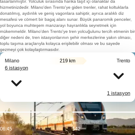
tasarlanmıştır. Yolculuk sırasında harika taşıt içi olanaklar da
hizmetinizdedir. Milano'den Trento'ye giden trenler, rahat koltuklarla
donatılmış, aydınlık ve geniş vagonlara sahiptir, ayrıca aralıklı diz
mesafesi ve cömert bir bagaj alanı sunar. Büyük panaromik penceler,
yol boyunca muhteşem manzarayı hayranlıkla seyretmek için
mükemmeldir. Milano'den Trento'ye tren yolcuğulunu tercih etmenin bir
diğer nedeni de, tren istasyonlarının şehir merkezlerine yakın olması,
toplu taşıma araçlarıyla kolayca erişilebilir olması ve bu sayede
gezmeyi çok kolaylaştırmasıdır.
Milano
219 km
Trento
6 istasyon
1 istasyon
En erken hareket:
En düşük fiyat:
06:45
$42