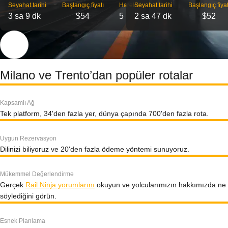
Seyahat tarihi
Başlangıç ​​fiyatı
Hareket
Seyahat tarihi
Başlangıç ​​fiyat
3 sa 9 dk
$54
5
2 sa 47 dk
$52
Milano ve Trento’dan popüler rotalar
Kapsamlı Ağ
Tek platform, 34'den fazla yer, dünya çapında 700'den fazla rota.
Uygun Rezervasyon
Dilinizi biliyoruz ve 20'den fazla ödeme yöntemi sunuyoruz.
Mükemmel Değerlendirme
Gerçek
Rail Ninja yorumlarını
okuyun ve yolcularımızın hakkımızda ne
söylediğini görün.
Esnek Planlama