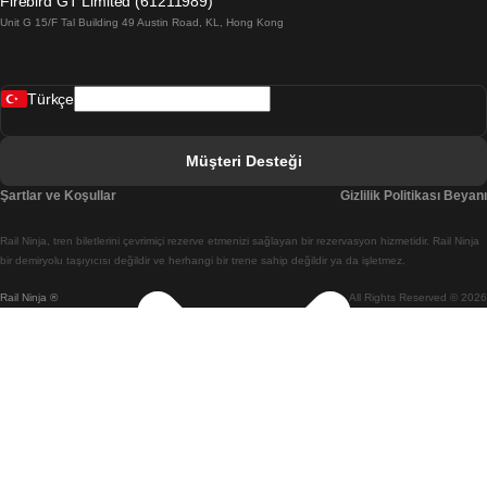
Firebird GT Limited (61211989)
Unit G 15/F Tal Building 49 Austin Road, KL, Hong Kong
Belfast Dublin Treni
Bergen Oslo Treni
Türkçe
Berlin Prag Treni
Bratislava Budapeşte Treni
Müşteri Desteği
Budapeşte Bratislava Treni
Şartlar ve Koşullar
Gizlilik Politikası Beyanı
Budapeşte Prag Treni
Rail Ninja, tren biletlerini çevrimiçi rezerve etmenizi sağlayan bir rezervasyon hizmetidir. Rail Ninja
Budapeşte Viyana Treni
bir demiryolu taşıyıcısı değildir ve herhangi bir trene sahip değildir ya da işletmez.
Rail Ninja ®
All Rights Reserved © 2026
Busan Cheonan(Asan) Treni
Busan Seul Treni
Changwon Seul Treni
Cheonan(Asan) Busan Treni
Coimbra Lizbon Treni