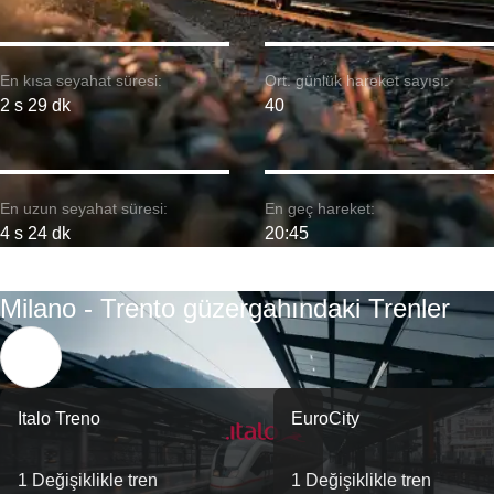
En kısa seyahat süresi:
Ort. günlük hareket sayısı:
2 s 29 dk
40
En uzun seyahat süresi:
En geç hareket:
4 s 24 dk
20:45
Milano - Trento güzergahındaki Trenler
Italo Treno
EuroCity
1 Değişiklikle tren
1 Değişiklikle tren