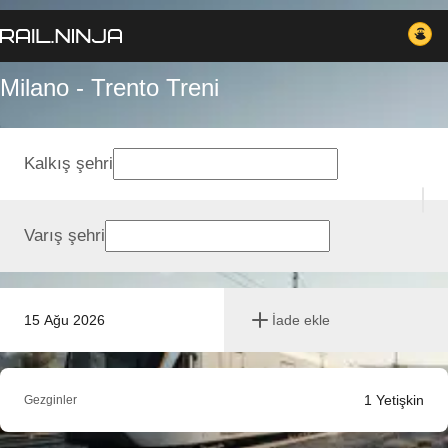
Milano - Trento Treni
Kalkış şehri
Varış şehri
15 Ağu 2026
İade ekle
1
Yetişkin
Gezginler