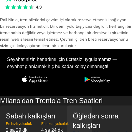
Rail Ninja, tren biletlerini çevrim içi olarak rezerve etmenizi sağlayan
bir rezervasyon hizmetidir. Bir demiryolu taşıyıcısı değildir, herhangi bir
trene sahip değildir veya işletmez ve herhangi bir demiryolu şirketinin
resmi web sitesini temsil etmez. Çevrim içi tren bileti rezervasyonunu
sizin için kolaylaştıran ticari bir kuruluştur.
Seyahatinizin her adımı için ücretsiz uygulamamız —
seyahat planlamak hiç bu kadar kolay olmamıştı!
Milano'dan Trento'a Tren Saatleri
Sabah kalkışları
Öğleden sonra
kalkışları
En hızlı yolculuk
En uzun yolculuk
2 sa 29 dk
4 sa 24 dk