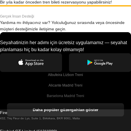
Bir yıla kadar önceden tren bileti rezervasyonu yapabilirsiniz!
Gerçek İnsan Desteği
Yardıma mı ihtiyacınız var? Yolculuğunuz sırasında veya öncesinde
müşteri desteğimizle iletişime geçin.
Seyahatinizin her adımı için ücretsiz uygulamamız — seyahat
planlaması hiç bu kadar kolay olmamıştı!
Albufeira Lizbon Treni
Alicante Madrid Treni
Barselona Madrid Treni
Barselona Malaga Treni
Daha popüler güzergahları göster
Firebird GT Limited (OC 1451)
Barselona Sevilla Treni
432, Triq Fleur de Lys, Suite 1, Birkirkara, BKR 9061, Malta
Barselona Valensiya Treni