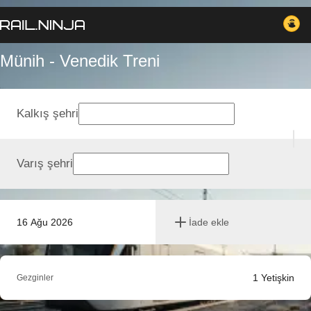
Münih - Venedik Treni
Kalkış şehri
Varış şehri
16 Ağu 2026
İade ekle
1
Yetişkin
Gezginler