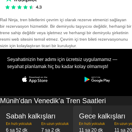
Rail Ninja, tren biletlerini çevrim içi olarak rezerve etmenizi sağlayan
bir rezervasyon hizmetidir. Bir demiryolu taşıyıcısı değildir, herhangi bir
trene sahip değildir veya işletmez ve herhangi bir demiryolu şirketinin
resmi web sitesini temsil etmez. Çevrim içi tren bileti rezervasyonunu
sizin için kolaylaştıran ticari bir kuruluştur.
Seyahatinizin her adımı için ücretsiz uygulamamız —
seyahat planlamak hiç bu kadar kolay olmamıştı!
Münih'dan Venedik'a Tren Saatleri
Sabah kalkışları
Gece kalkışları
En hızlı yolculuk
En uzun yolculuk
En hızlı yolculuk
En uzun yo
6 sa 52 dk
7 sa 2 dk
11 sa 20 dk
11 sa 20