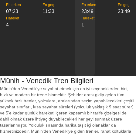
En erken
En geç
En erken
En geç
07:23
11:33
23:49
23:49
Hareket
Hareket
4
1
Münih - Venedik Tren Bilgileri
Münih'den Venedik'ye seyahat etmek için en iyi seçeneklerden biri,
hızlı ve modern bir trene binmektir. Şehirler arası gidip gelen tüm
yüksek hızlı trenler, yolculara, aralarından seçim yapabilecekleri çeşitli
seyahat sınıfları, kısa seyahat süreleri (yolculuk yaklaşık 9 saat sürer)
ve 5'e kadar günlük hareketi içeren kapsamlı bir tarife çizelgesi de
dahil olmak üzere ihtiyaç duyabilecekleri her şeyi sunmak üzere
tasarlanmıştır. Yolculuk sırasında harika taşıt içi olanaklar da
hizmetinizdedir. Münih'den Venedik'ye giden trenler, rahat koltuklarla