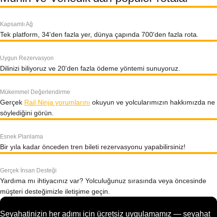
Kapsamlı Ağ
Tek platform, 34'den fazla yer, dünya çapında 700'den fazla rota.
Uygun Rezervasyon
Dilinizi biliyoruz ve 20'den fazla ödeme yöntemi sunuyoruz.
Mükemmel Değerlendirme
Gerçek
Rail Ninja yorumlarını
okuyun ve yolcularımızın hakkımızda ne
söylediğini görün.
Esnek Planlama
Bir yıla kadar önceden tren bileti rezervasyonu yapabilirsiniz!
Gerçek İnsan Desteği
Yardıma mı ihtiyacınız var? Yolculuğunuz sırasında veya öncesinde
müşteri desteğimizle iletişime geçin.
Seyahatinizin her adımı için ücretsiz uygulamamız — seyahat