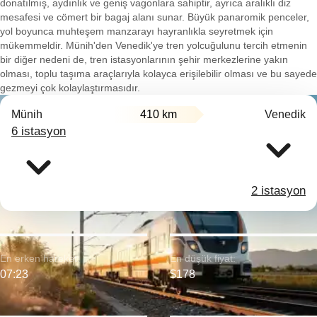
donatılmış, aydınlık ve geniş vagonlara sahiptir, ayrıca aralıklı diz
mesafesi ve cömert bir bagaj alanı sunar. Büyük panaromik penceler,
yol boyunca muhteşem manzarayı hayranlıkla seyretmek için
mükemmeldir. Münih'den Venedik'ye tren yolcuğulunu tercih etmenin
bir diğer nedeni de, tren istasyonlarının şehir merkezlerine yakın
olması, toplu taşıma araçlarıyla kolayca erişilebilir olması ve bu sayede
gezmeyi çok kolaylaştırmasıdır.
Münih
410 km
Venedik
6 istasyon
2 istasyon
En erken hareket:
En düşük fiyat:
07:23
$178