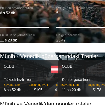
En kısa seyahat süresi:
Ort. günlük hareket sayısı:
6 s 52 dk
5
En uzun seyahat süresi:
En geç hareket:
11 s 20 dk
23:49
Münih - Venedik güzergahındaki Trenler
OEBB
OEBB
Yüksek hızlı Tren
Konfor gece treni
Seyahat tarihi
Başlangıç ​​fiyatı
Hareket
Seyahat tarihi
Başlangıç ​​fiya
6 sa 52 dk
$195
4
11 sa 20 dk
$178
Münih ve Venedik’dan popüler rotalar