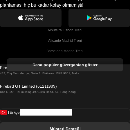
planlaması hiç bu kadar kolay olmamıştı!
Albufeira Lizbon Treni
Alicante Madrid Treni
Barselona Madrid Treni
Barselona Malaga Treni
Daha popüler güzergahları göster
Firebird GT Limited (OC 1451)
Barselona Sevilla Treni
432, Triq Fleur de Lys, Suite 1, Birkirkara, BKR 9061, Malta
Barselona Valensiya Treni
Firebird GT Limited (61211989)
Unit G 15/F Tal Building 49 Austin Road, KL, Hong Kong
Belfast Dublin Treni
Bergen Oslo Treni
Türkçe
Berlin Prag Treni
Bratislava Budapeşte Treni
Müşteri Desteği