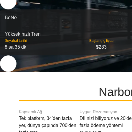
BeNe
Yüksek hızlı Tren
Seyahat tarihi
Başlangıç ​​fiyatı
8 sa 35 dk
$283
Narbon
Kapsamlı Ağ
Uygun Rezervasyon
Tek platform, 34'den fazla
Dilinizi biliyoruz ve 20'd
yer, dünya çapında 700'den
fazla ödeme yöntemi