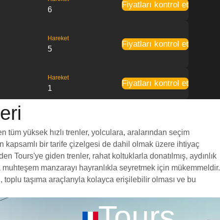
Fiyatları kontrol et
6
Hareket
Fiyatları kontrol et
5
Hareket
Fiyatları kontrol et
1
eri
en tüm yüksek hızlı trenler, yolculara, aralarından seçim
en kapsamlı bir tarife çizelgesi de dahil olmak üzere ihtiyaç
en Tours'ye giden trenler, rahat koltuklarla donatılmış, aydınlık
unca muhteşem manzarayı hayranlıkla seyretmek için mükemmeldir.
toplu taşıma araçlarıyla kolayca erişilebilir olması ve bu
Tours