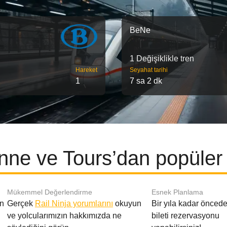
BeNe
1 Değişiklikle tren
Hareket
Seyahat tarihi
1
7 sa 2 dk
ne ve Tours’dan popüler 
Mükemmel Değerlendirme
Esnek Planlama
en
Gerçek
Rail Ninja yorumlarını
okuyun
Bir yıla kadar öncede
ve yolcularımızın hakkımızda ne
bileti rezervasyonu