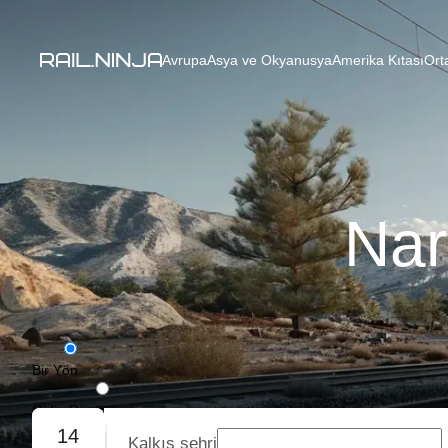
Avrupa
Asya ve Okyanusya
Amerika Kıtası
Ort
Nar
Bir Yön
Gidiş-Dönüş
14
Kalkış şehri