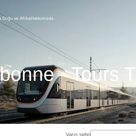
a Doğu ve Afrika
Hakkımızda
bonne - Tours T
Varış şehri