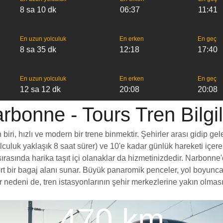
8 sa 10 dk
06:37
11:41
En uzun yolculuk
En erken
En geç
8 sa 35 dk
12:18
17:40
En uzun yolculuk
En erken
En geç
12 sa 12 dk
20:08
20:08
rbonne - Tours Tren Bilgil
ri, hızlı ve modern bir trene binmektir. Şehirler arası gidip gel
yolculuk yaklaşık 8 saat sürer) ve 10'e kadar günlük hareketi içer
rasında harika taşıt içi olanaklar da hizmetinizdedir. Narbonne'd
ömert bir bagaj alanı sunar. Büyük panaromik penceler, yol boy
nedeni de, tren istasyonlarının şehir merkezlerine yakın olması, 
470 km