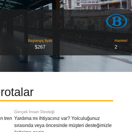
Başlangıç ​​fiyatı
Hareket
$267
2
rotalar
Gerçek İnsan Desteği
n tren
Yardıma mı ihtiyacınız var? Yolculuğunuz
sırasında veya öncesinde müşteri desteğimizle