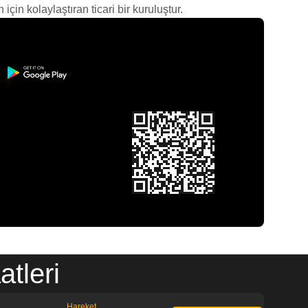
çin kolaylaştıran ticari bir kuruluştur.
tleri
Hareket