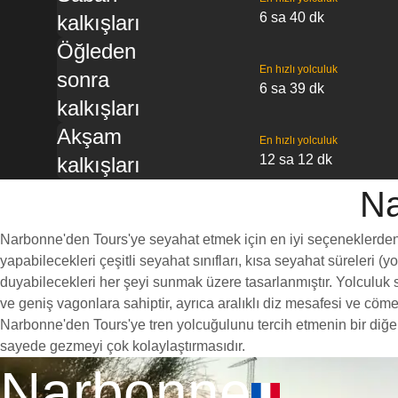
6 sa 40 dk
kalkışları
Öğleden
En hızlı yolculuk
sonra
6 sa 39 dk
kalkışları
Akşam
En hızlı yolculuk
12 sa 12 dk
kalkışları
Na
Narbonne'den Tours'ye seyahat etmek için en iyi seçeneklerden bi
yapabilecekleri çeşitli seyahat sınıfları, kısa seyahat süreleri (
duyabilecekleri her şeyi sunmak üzere tasarlanmıştır. Yolculuk sı
ve geniş vagonlara sahiptir, ayrıca aralıklı diz mesafesi ve c
Narbonne'den Tours'ye tren yolcuğulunu tercih etmenin bir diğer 
sayede gezmeyi çok kolaylaştırmasıdır.
Narbonne