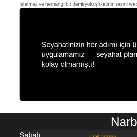
işletmez ve herhangi bir demiryolu şirketinin resmi web s
Seyahatinizin her adımı için ü
uygulamamız — seyahat plan
kolay olmamıştı!
Narb
Sabah
En hızlı yolculuk