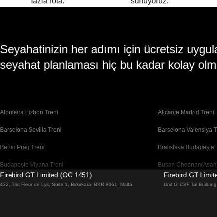
fazla rota.
sunuyoruz.
Seyahatinizin her adımı için ücretsiz uy
seyahat planlaması hiç bu kadar kolay olm
Albufeira Lizbon Treni
Alicante Madrid Treni
Barselona Sevilla Treni
Barselona Valensiya T
Berlin Prag Treni
Bratislava Budapeşte 
Budapeşte Viyana Treni
Busan Cheonan(Asan)
Firebird GT Limited (OC 1451)
Firebird GT Limi
Cheonan(Asan) Busan Treni
Coimbra Lizbon Treni
432, Triq Fleur de Lys, Suite 1, Birkirkara, BKR 9061, Malta
Unit G 15/F Tal Buildi
Daegu Seul Treni
Daejeon Seul Treni