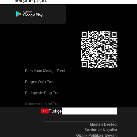
iletişime geçin.
Barselona Malaga Treni
Bergen Oslo Treni
Budapeşte Prag Treni
Changwon Seul Treni
Türkçe
Cork Dublin Treni
Müşteri Desteği
Dublin Cork Treni
Şartlar ve Koşullar
Gizlilik Politikası Beyanı