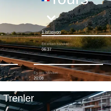
1 istasyon
En erken hareket:
06:37
En geç hareket:
20:08
 Trenler