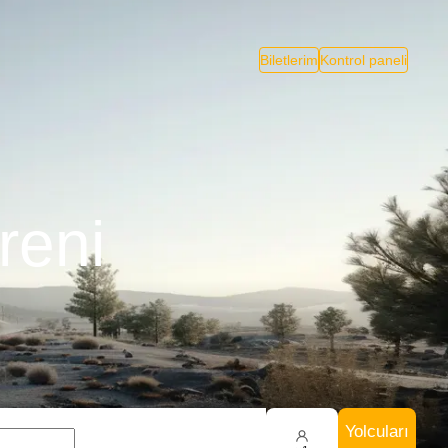
Biletlerim
Kontrol paneli
reni
Yolcuları