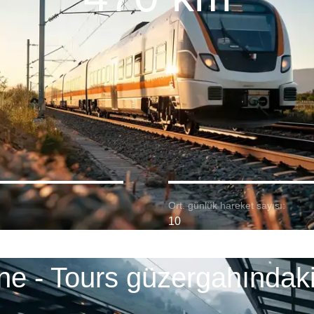
Ort. günlük hareket sayısı:
10
e - Tours güzergahındaki