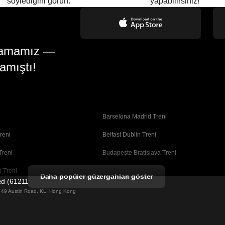
söylediğini görün.
yapabilirsiniz!
gulamamız —
amıştı!
Barselona Madrid Treni
reni
Belfast Dublin Treni
Treni
Budapeşte Bratislava Treni
 Treni
Busan Seul Treni
Daha popüler güzergahları göster
ted (61211989)
Coimbra Porto Treni
ng 49 Austin Road, KL, Hong Kong
Dublin Belfast Treni