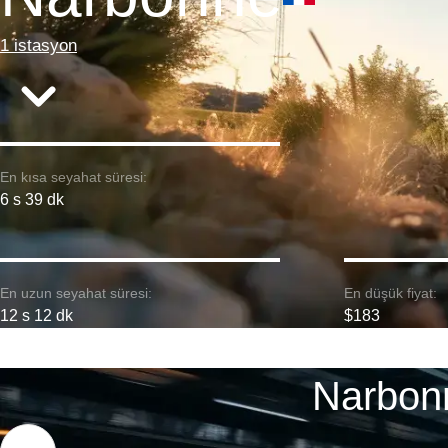
1 istasyon
En kısa seyahat süresi:
6 s 39 dk
En uzun seyahat süresi:
En düşük fiyat:
12 s 12 dk
$183
Narbonn