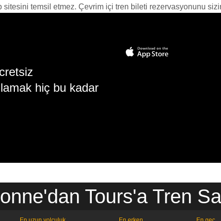
itesini temsil etmez. Çevrim içi tren bileti rezervasyonunu sizin i
cretsiz
lamak hiç bu kadar
onne'dan Tours'a Tren Saa
En uzun yolculuk
En erken
En geç