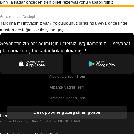
Bir yıla kadar önceden tren bileti rezervasyonu yapabilirsiniz!
Gerçek İnsan Desteği
Yardıma mı ihtiyacınız var? Yolculuğunuz sırasında veya öncesinde
müşteri desteğimizle iletişime geçin.
Seyahatinizin her adımı için ücretsiz uygulamamız — seyahat
planlaması hiç bu kadar kolay olmamıştı!
Albufeira Lizbon Treni
Alicante Madrid Treni
Barselona Madrid Treni
Barselona Malaga Treni
Daha popüler güzergahları göster
Firebird GT Limited (OC 1451)
Barselona Sevilla Treni
432, Triq Fleur de Lys, Suite 1, Birkirkara, BKR 9061, Malta
Barselona Valensiya Treni