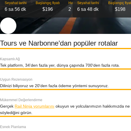
Seyahat tarihi
Başlangıç ​​fiyatı
Hareket
Seyahat tarihi
Başlangıç ​​fiyat
6 sa 56 dk
$196
2
6 sa 48 dk
$198
Tours ve Narbonne’dan popüler rotalar
Kapsamlı Ağ
Tek platform, 34'den fazla yer, dünya çapında 700'den fazla rota.
Uygun Rezervasyon
Dilinizi biliyoruz ve 20'den fazla ödeme yöntemi sunuyoruz.
Mükemmel Değerlendirme
Gerçek
Rail Ninja yorumlarını
okuyun ve yolcularımızın hakkımızda ne
söylediğini görün.
Esnek Planlama