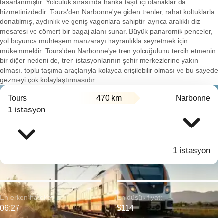
tasarlanmıştır. Yolculuk sırasında harika taşıt içi olanaklar da
hizmetinizdedir. Tours'den Narbonne'ye giden trenler, rahat koltuklarla
donatılmış, aydınlık ve geniş vagonlara sahiptir, ayrıca aralıklı diz
mesafesi ve cömert bir bagaj alanı sunar. Büyük panaromik penceler,
yol boyunca muhteşem manzarayı hayranlıkla seyretmek için
mükemmeldir. Tours'den Narbonne'ye tren yolcuğulunu tercih etmenin
bir diğer nedeni de, tren istasyonlarının şehir merkezlerine yakın
olması, toplu taşıma araçlarıyla kolayca erişilebilir olması ve bu sayede
gezmeyi çok kolaylaştırmasıdır.
Tours
470 km
Narbonne
1 istasyon
1 istasyon
En erken hareket:
En düşük fiyat:
06:27
$114