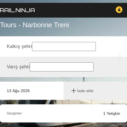
Tours - Narbonne Treni
Kalkış şehri
Varış şehri
13 Ağu 2026
İade ekle
1
Yetişkin
Gezginler