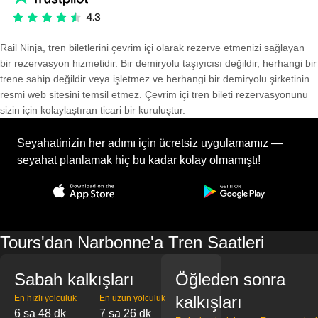
Rail Ninja, tren biletlerini çevrim içi olarak rezerve etmenizi sağlayan
bir rezervasyon hizmetidir. Bir demiryolu taşıyıcısı değildir, herhangi bir
trene sahip değildir veya işletmez ve herhangi bir demiryolu şirketinin
resmi web sitesini temsil etmez. Çevrim içi tren bileti rezervasyonunu
sizin için kolaylaştıran ticari bir kuruluştur.
Seyahatinizin her adımı için ücretsiz uygulamamız —
seyahat planlamak hiç bu kadar kolay olmamıştı!
Tours'dan Narbonne'a Tren Saatleri
Sabah kalkışları
Öğleden sonra
kalkışları
En hızlı yolculuk
En uzun yolculuk
6 sa 48 dk
7 sa 26 dk