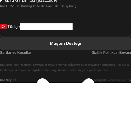
Firebird GT Limited (61211989)
Unit G 15/F Tal Building 49 Austin Road, KL, Hong Kong
Belfast Dublin Treni
Bergen Oslo Treni
Türkçe
Berlin Prag Treni
Bratislava Budapeşte Treni
Müşteri Desteği
Budapeşte Bratislava Treni
Şartlar ve Koşullar
Gizlilik Politikası Beyanı
Budapeşte Prag Treni
Rail Ninja, tren biletlerini çevrimiçi rezerve etmenizi sağlayan bir rezervasyon hizmetidir. Rail Ninja
Budapeşte Viyana Treni
bir demiryolu taşıyıcısı değildir ve herhangi bir trene sahip değildir ya da işletmez.
Rail Ninja ®
All Rights Reserved © 2026
Busan Cheonan(Asan) Treni
Busan Seul Treni
Changwon Seul Treni
Cheonan(Asan) Busan Treni
Coimbra Lizbon Treni