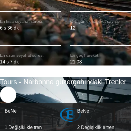
En kısa seyahat süresi:
Ort. günlük hareket sayısı:
6 s 36 dk
12
En uzun seyahat süresi:
En geç hareket:
14 s 7 dk
21:08
Tours - Narbonne güzergahındaki Trenler
BeNe
BeNe
1 Değişiklikle tren
2 Değişiklikle tren