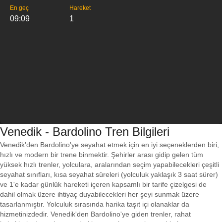
En geç
Hareket
09:09
1
Venedik - Bardolino Tren Bilgileri
Venedik'den Bardolino'ye seyahat etmek için en iyi seçeneklerden biri,
hızlı ve modern bir trene binmektir. Şehirler arası gidip gelen tüm
yüksek hızlı trenler, yolculara, aralarından seçim yapabilecekleri çeşitli
seyahat sınıfları, kısa seyahat süreleri (yolculuk yaklaşık 3 saat sürer)
ve 1'e kadar günlük hareketi içeren kapsamlı bir tarife çizelgesi de
dahil olmak üzere ihtiyaç duyabilecekleri her şeyi sunmak üzere
tasarlanmıştır. Yolculuk sırasında harika taşıt içi olanaklar da
hizmetinizdedir. Venedik'den Bardolino'ye giden trenler, rahat