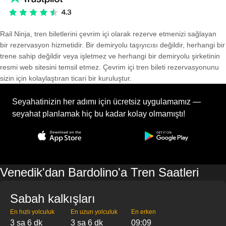
Rail Ninja, tren biletlerini çevrim içi olarak rezerve etmenizi sağlayan
bir rezervasyon hizmetidir. Bir demiryolu taşıyıcısı değildir, herhangi bir
trene sahip değildir veya işletmez ve herhangi bir demiryolu şirketinin
resmi web sitesini temsil etmez. Çevrim içi tren bileti rezervasyonunu
sizin için kolaylaştıran ticari bir kuruluştur.
Seyahatinizin her adımı için ücretsiz uygulamamız —
seyahat planlamak hiç bu kadar kolay olmamıştı!
Venedik'dan Bardolino'a Tren Saatleri
Sabah kalkışları
En hızlı yolculuk
En uzun yolculuk
En erken
3 sa 6 dk
3 sa 6 dk
09:09