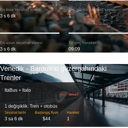
En kısa seyahat süresi:
Ort. günlük hareket sayısı:
3 s 6 dk
1
En uzun seyahat süresi:
En geç hareket:
3 s 6 dk
09:09
Venedik - Bardolino güzergahındaki
Trenler
ItaBus + Italo
1 değişiklik. Tren + otobüs
Seyahat tarihi
Başlangıç ​​fiyatı
Hareket
3 sa 6 dk
$44
1