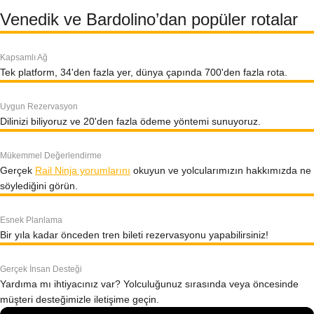
Venedik ve Bardolino’dan popüler rotalar
Kapsamlı Ağ
Tek platform, 34'den fazla yer, dünya çapında 700'den fazla rota.
Uygun Rezervasyon
Dilinizi biliyoruz ve 20'den fazla ödeme yöntemi sunuyoruz.
Mükemmel Değerlendirme
Gerçek
Rail Ninja yorumlarını
okuyun ve yolcularımızın hakkımızda ne
söylediğini görün.
Esnek Planlama
Bir yıla kadar önceden tren bileti rezervasyonu yapabilirsiniz!
Gerçek İnsan Desteği
Yardıma mı ihtiyacınız var? Yolculuğunuz sırasında veya öncesinde
müşteri desteğimizle iletişime geçin.