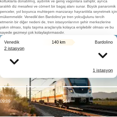
koltuklarla donatılmış, aydınlık ve geniş vagonlara sahiptir, ayrıca
aralıklı diz mesafesi ve cömert bir bagaj alanı sunar. Büyük panaromik
penceler, yol boyunca muhteşem manzarayı hayranlıkla seyretmek için
mükemmeldir. Venedik'den Bardolino'ye tren yolcuğulunu tercih
etmenin bir diğer nedeni de, tren istasyonlarının şehir merkezlerine
yakın olması, toplu taşıma araçlarıyla kolayca erişilebilir olması ve bu
sayede gezmeyi çok kolaylaştırmasıdır.
Venedik
140 km
Bardolino
2 istasyon
1 istasyon
En erken hareket:
En düşük fiyat:
09:09
$44