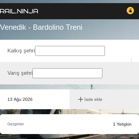
Venedik - Bardolino Treni
Kalkış şehri
Varış şehri
13 Ağu 2026
İade ekle
1
Yetişkin
Gezginler