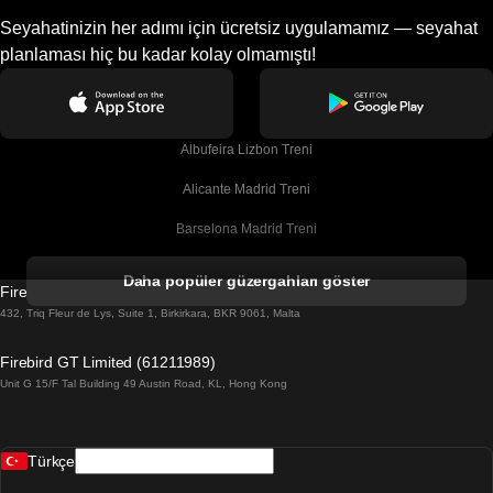
Seyahatinizin her adımı için ücretsiz uygulamamız — seyahat
planlaması hiç bu kadar kolay olmamıştı!
Albufeira Lizbon Treni
Alicante Madrid Treni
Barselona Madrid Treni
Barselona Malaga Treni
Daha popüler güzergahları göster
Firebird GT Limited (OC 1451)
Barselona Sevilla Treni
432, Triq Fleur de Lys, Suite 1, Birkirkara, BKR 9061, Malta
Barselona Valensiya Treni
Firebird GT Limited (61211989)
Unit G 15/F Tal Building 49 Austin Road, KL, Hong Kong
Belfast Dublin Treni
Bergen Oslo Treni
Türkçe
Berlin Prag Treni