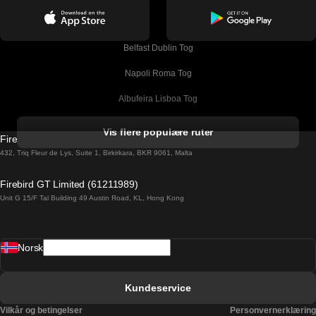
Belfast Dublin Tog
Napoli Roma Tog
Albufeira Lisboa Tog
Alicante Madrid Tog
Vis flere populære ruter
Firebird GT Limited (OC 1451)
Barcelona Madrid Tog
432, Triq Fleur de Lys, Suite 1, Birkirkara, BKR 9061, Malta
Barcelona Malaga Tog
Firebird GT Limited (61211989)
Unit G 15/F Tal Building 49 Austin Road, KL, Hong Kong
Barcelona Sevilla Tog
Barcelona Valencia Tog
Norsk
Bergen Oslo Tog
Berlin Praha Tog
Kundeservice
Bratislava Budapest Tog
Vilkår og betingelser
Personvernerklæring