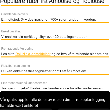
Populære ruter fra Amboise og Toulouse
Omfattende nettverk
Ett nettsted, 34+ destinasjoner, 700+ ruter rundt om i verden.
Enkel bestilling
Vi snakker ditt språk og tilbyr over 20 betalingsmetoder.
Fremragende Vurdering
Les ekte
Rail Ninja-anmeldelser
og se hva våre reisende sier om oss.
Fleksibel planlegging
Du kan enkelt bestille togbilletter opptil ett år i forveien!
Ekte mennesker på kundeservicen
Trenger du hjelp? Kontakt vår kundeservice før eller under reisen.
Vår gratis app for alle deler av reisen din — reiseplanlegging
har aldri vært enklere!