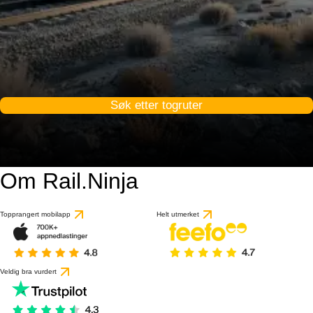
Søk etter togruter
Om Rail.Ninja
Topprangert mobilapp
Helt utmerket
Veldig bra vurdert