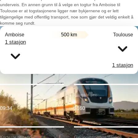
underveis. En annen grunn til å velge en togtur fra Amboise til
Toulouse er at togstasjonene ligger nær bykjernene og er lett
tilgjengelige med offentlig transport, noe som gjør det veldig enkelt å
komme seg rundt.
Amboise
500 km
Toulouse
1 stasjon
1 stasjon
Tidligste avgang:
Laveste pris:
09:34
$160
Korteste reisetid:
Gjennomsnittlige daglige