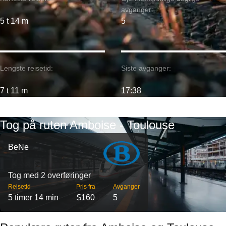
avganger:
5 t 14 m
5
Lengste reisetid:
Siste avganger:
7 t 11 m
17:38
Tog på ruten Amboise - Toulouse
BeNe
Tog med 2 overføringer
Reisetid
Pris fra
Avganger
5 timer 14 min
$160
5