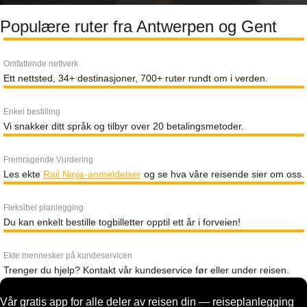
Populære ruter fra Antwerpen og Gent
Omfattende nettverk
Ett nettsted, 34+ destinasjoner, 700+ ruter rundt om i verden.
Enkel bestilling
Vi snakker ditt språk og tilbyr over 20 betalingsmetoder.
Fremragende Vurdering
Les ekte
Rail Ninja-anmeldelser
og se hva våre reisende sier om oss.
Fleksibel planlegging
Du kan enkelt bestille togbilletter opptil ett år i forveien!
Ekte mennesker på kundeservicen
Trenger du hjelp? Kontakt vår kundeservice før eller under reisen.
Vår gratis app for alle deler av reisen din — reiseplanlegging