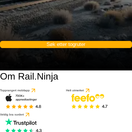
Søk etter togruter
Om Rail.Ninja
Topprangert mobilapp
Helt utmerket
Veldig bra vurdert