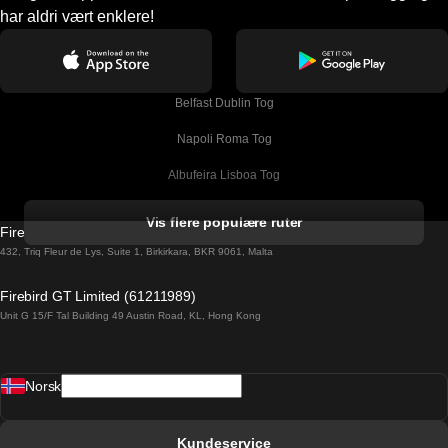
har aldri vært enklere!
Belfast Dublin Tog
Napoli Roma Tog
Albufeira Lisboa Tog
Alicante Madrid Tog
Vis flere populære ruter
Firebird GT Limited (OC 1451)
Barcelona Madrid Tog
432, Triq Fleur de Lys, Suite 1, Birkirkara, BKR 9061, Malta
Barcelona Malaga Tog
Firebird GT Limited (61211989)
Unit G 15/F Tal Building 49 Austin Road, KL, Hong Kong
Barcelona Sevilla Tog
Barcelona Valencia Tog
Norsk
Bergen Oslo Tog
Berlin Praha Tog
Kundeservice