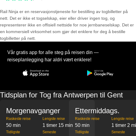
Rail Ninja er en reservasjons­tjeneste for bestilling av togbilletter på
nett. Det er ikke et togselskap, eier eller driver ingen tog, og
representerer ikke en offisiell nettside for noe jernbaneselskap. Det er
en kommersiell virksomhet som gjør det enklere for deg å bestille
togbilletter på nett.
Vår gratis app for alle steg på reisen din —
reiseplanlegging har aldri vært enklere!
Tidsplan for Tog fra Antwerpen til Gent
Morgenavganger
Ettermiddags.
Raskeste reise
Lengste reise
Raskeste reise
Lengste reise
50 min
1 timer 15 min
50 min
1 timer 2 m
Tidligste
Seneste
Tidligste
Seneste