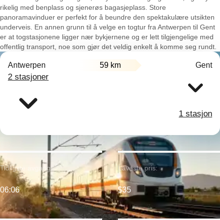
rikelig med benplass og sjenerøs bagasjeplass. Store
panoramavinduer er perfekt for å beundre den spektakulære utsikten
underveis. En annen grunn til å velge en togtur fra Antwerpen til Gent
er at togstasjonene ligger nær bykjernene og er lett tilgjengelige med
offentlig transport, noe som gjør det veldig enkelt å komme seg rundt.
Antwerpen
59 km
Gent
2 stasjoner
1 stasjon
Tidligste avgang:
Laveste pris:
06:06
$35