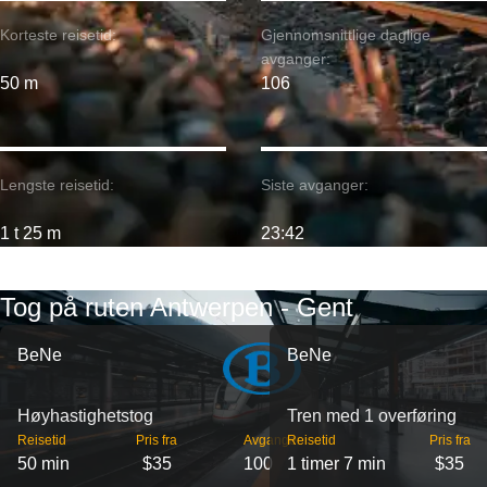
Korteste reisetid:
Gjennomsnittlige daglige
avganger:
50 m
106
Lengste reisetid:
Siste avganger:
1 t 25 m
23:42
Tog på ruten Antwerpen - Gent
BeNe
BeNe
Høyhastighetstog
Tren med 1 overføring
Reisetid
Pris fra
Avganger
Reisetid
Pris fra
50 min
$35
100
1 timer 7 min
$35