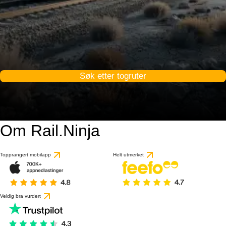
Søk etter togruter
Om Rail.Ninja
Topprangert mobilapp
Helt utmerket
Veldig bra vurdert