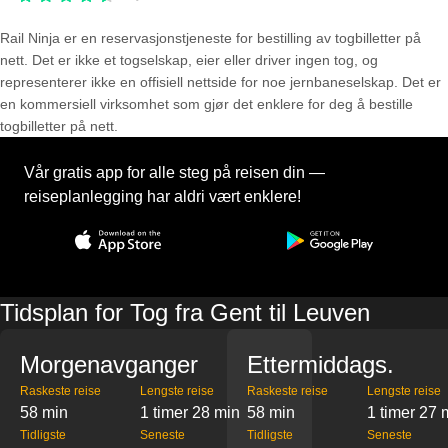
Rail Ninja er en reservasjons­tjeneste for bestilling av togbilletter på
nett. Det er ikke et togselskap, eier eller driver ingen tog, og
representerer ikke en offisiell nettside for noe jernbaneselskap. Det er
en kommersiell virksomhet som gjør det enklere for deg å bestille
togbilletter på nett.
Vår gratis app for alle steg på reisen din —
reiseplanlegging har aldri vært enklere!
Tidsplan for Tog fra Gent til Leuven
Morgenavganger
Ettermiddags.
Raskeste reise
Lengste reise
Raskeste reise
Lengste reise
58 min
1 timer 28 min
58 min
1 timer 27 
Tidligste
Seneste
Tidligste
Seneste