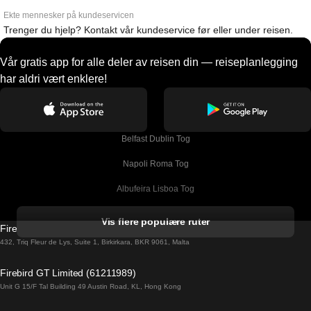
Ekte mennesker på kundeservicen
Trenger du hjelp? Kontakt vår kundeservice før eller under reisen.
Vår gratis app for alle deler av reisen din — reiseplanlegging
har aldri vært enklere!
Belfast Dublin Tog
Napoli Roma Tog
Albufeira Lisboa Tog
Alicante Madrid Tog
Vis flere populære ruter
Firebird GT Limited (OC 1451)
Barcelona Madrid Tog
432, Triq Fleur de Lys, Suite 1, Birkirkara, BKR 9061, Malta
Barcelona Malaga Tog
Firebird GT Limited (61211989)
Unit G 15/F Tal Building 49 Austin Road, KL, Hong Kong
Barcelona Sevilla Tog