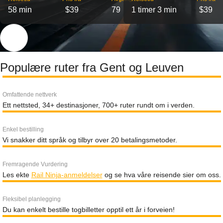
58 min
$39
79
1 timer 3 min
$39
Populære ruter fra Gent og Leuven
Omfattende nettverk
Ett nettsted, 34+ destinasjoner, 700+ ruter rundt om i verden.
Enkel bestilling
Vi snakker ditt språk og tilbyr over 20 betalingsmetoder.
Fremragende Vurdering
Les ekte
Rail Ninja-anmeldelser
og se hva våre reisende sier om oss.
Fleksibel planlegging
Du kan enkelt bestille togbilletter opptil ett år i forveien!