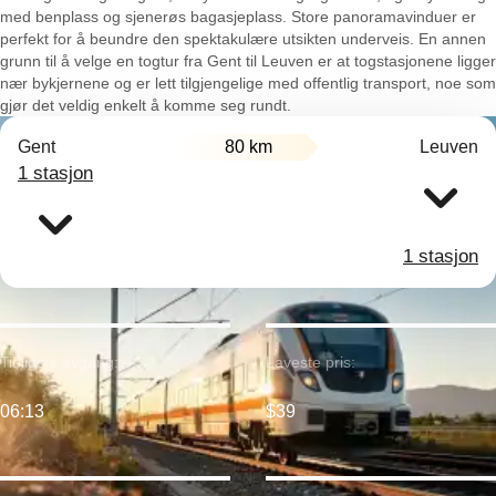
med benplass og sjenerøs bagasjeplass. Store panoramavinduer er
perfekt for å beundre den spektakulære utsikten underveis. En annen
grunn til å velge en togtur fra Gent til Leuven er at togstasjonene ligger
nær bykjernene og er lett tilgjengelige med offentlig transport, noe som
gjør det veldig enkelt å komme seg rundt.
Gent
80 km
Leuven
1 stasjon
1 stasjon
Tidligste avgang:
Laveste pris:
06:13
$39