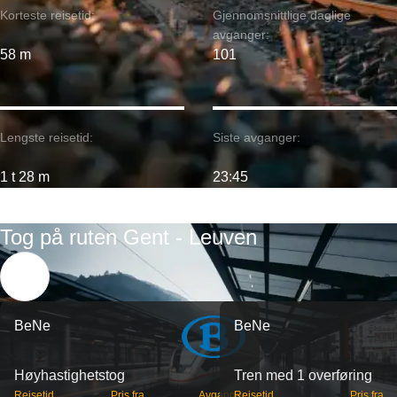
Korteste reisetid:
Gjennomsnittlige daglige
avganger:
58 m
101
Lengste reisetid:
Siste avganger:
1 t 28 m
23:45
Tog på ruten Gent - Leuven
BeNe
BeNe
Høyhastighetstog
Tren med 1 overføring
Reisetid
Pris fra
Avganger
Reisetid
Pris fra