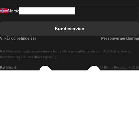
Barcelona Valencia Tog
Norsk
Bergen Oslo Tog
Berlin Praha Tog
Kundeservice
Bratislava Budapest Tog
Vilkår og betingelser
Personvernerklæring
Budapest Bratislava Tog
Rail Ninja er en reservasjons­tjeneste for bestilling av togbilletter på nett. Rail Ninja er ikke et
Budapest Prague Tog
togselskap og eier eller driver ingen tog.
Rail Ninja ®
All Rights Reserved © 2026
Budapest Wien Tog
Busan Cheonan Tog
Busan Seoul Tog
Canberra Sydney Tog
Changwon Seoul Tog
Cheonan Busan Tog
Coimbra Lisboa Tog