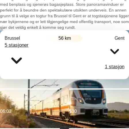
med benplass og sjenerøs bagasjeplass. Store panoramavinduer er
perfekt for å beundre den spektakulære utsikten underveis. En annen
grunn til å velge en togtur fra Brussel til Gent er at togstasjonene ligger
nær bykjernene og er lett tilgjengelige med offentlig transport, noe som
gjør det veldig enkelt å komme seg rundt.
Brussel
56 km
Gent
5 stasjoner
1 stasjon
Tidligste avgang:
Laveste pris:
06:03
$30