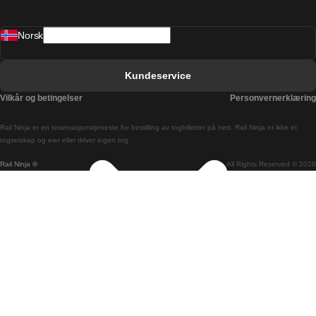
Barcelona Valencia Tog
Norsk
Bergen Oslo Tog
Berlin Praha Tog
Kundeservice
Bratislava Budapest Tog
Vilkår og betingelser
Personvernerklæring
Budapest Bratislava Tog
Rail Ninja er en reservasjons­tjeneste for bestilling av togbilletter på nett. Rail Ninja er ikke et
Budapest Prague Tog
togselskap og eier eller driver ingen tog.
Rail Ninja ®
All Rights Reserved © 2026
Budapest Wien Tog
Busan Cheonan Tog
Busan Seoul Tog
Canberra Sydney Tog
Changwon Seoul Tog
Cheonan Busan Tog