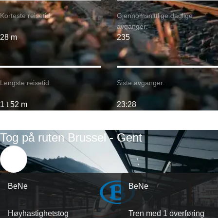
Korteste reisetid:
Gjennomsnittlige daglige
avganger:
28 m
235
Lengste reisetid:
Siste avganger:
1 t 52 m
23:28
Tog på ruten Brussel - Gent
BeNe
BeNe
Høyhastighetstog
Tren med 1 overføring