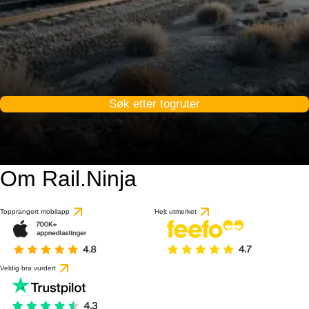
Søk etter togruter
Om Rail.Ninja
Topprangert mobilapp
Helt utmerket
Veldig bra vurdert