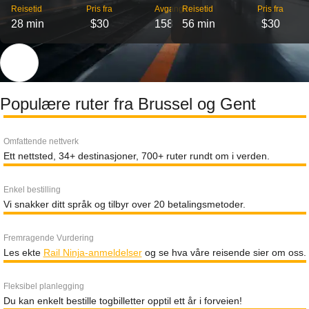
Reisetid
Pris fra
Avganger
Reisetid
Pris fra
28 min
$30
158
56 min
$30
Populære ruter fra Brussel og Gent
Omfattende nettverk
Ett nettsted, 34+ destinasjoner, 700+ ruter rundt om i verden.
Enkel bestilling
Vi snakker ditt språk og tilbyr over 20 betalingsmetoder.
Fremragende Vurdering
Les ekte
Rail Ninja-anmeldelser
og se hva våre reisende sier om oss.
Fleksibel planlegging
Du kan enkelt bestille togbilletter opptil ett år i forveien!