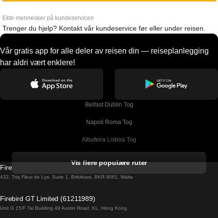
Ekte mennesker på kundeservicen
Trenger du hjelp? Kontakt vår kundeservice før eller under reisen.
Vår gratis app for alle deler av reisen din — reiseplanlegging
har aldri vært enklere!
Belfast Dublin Tog
Napoli Roma Tog
Albufeira Lisboa Tog
Alicante Madrid Tog
Vis flere populære ruter
Firebird GT Limited (OC 1451)
Barcelona Madrid Tog
432, Triq Fleur de Lys, Suite 1, Birkirkara, BKR 9061, Malta
Barcelona Malaga Tog
Firebird GT Limited (61211989)
Unit G 15/F Tal Building 49 Austin Road, KL, Hong Kong
Barcelona Sevilla Tog