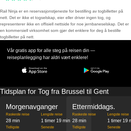
Rail Ninja er en reservasjons­tjeneste for bestilling av togbilletter på
nett. Det er ikke et togselskap, eier eller driver ingen tog, og
representerer ikke en offisiell nettside for noe jernbaneselskap. Det er
en kommersiell virksomhet som gjør det enklere for deg å bestille
togbilletter på nett.
Vår gratis app for alle steg på reisen din —
reiseplanlegging har aldri vært enklere!
Tidsplan for Tog fra Brussel til Gent
Morgenavganger
Ettermiddags.
Raskeste reise
Lengste reise
Raskeste reise
Lengste reise
28 min
1 timer 19 min
28 min
1 timer 19 
Tidligste
Seneste
Tidligste
Seneste