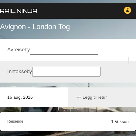
Avignon - London Tog
Avreiseby
Inntakseby
16 aug. 2026
Legg til retur
1
Voksen
Reisende