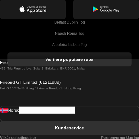
Belfast Dublin Tog
Napoli Roma Tog
Albufeira Lisboa Tog
Alicante Madrid Tog
Vis flere populære ruter
Firebird GT Limited (OC 1451)
Barcelona Madrid Tog
432, Triq Fleur de Lys, Suite 1, Birkirkara, BKR 9061, Malta
Barcelona Malaga Tog
Firebird GT Limited (61211989)
Unit G 15/F Tal Building 49 Austin Road, KL, Hong Kong
Barcelona Sevilla Tog
Barcelona Valencia Tog
Norsk
Bergen Oslo Tog
Berlin Praha Tog
Kundeservice
Bratislava Budapest Tog
Vilkår og betingelser
Personvernerklæring