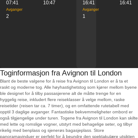
07:41
10:47
16:41
16:41
Avganger
Avganger
2
1
Toginformasjon fra Avignon til London
Blant de beste valgene for å reise fra Avignon til London er å ta et
raskt og moderne tog. Alle høyhastighetstog som kjører mellom byene
ble designet for å tilby passasjerene alt de måtte trenge for en
hyggelig reise, inkludert flere reiseklasser å velge mellom, raske
reisetider (reisen tar ca. 7 timer), og en omfattende rutetabell med
opptil 3 daglige avganger. Fantastiske bekvemmeligheter ombord er
også tilgjengelige under turen. Togene fra Avignon til London kan skilte
med lette og romslige vogner, utstyrt med behagelige seter, og tilbyr
rikelig med benplass og sjenerøs bagasjeplass. Store
panoramavinduer er perfekt for å beundre den spektakulære utsikten