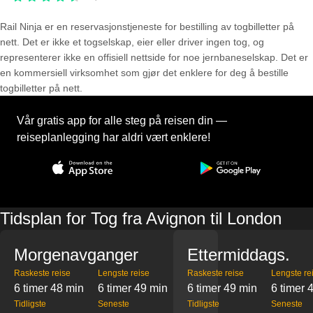
Rail Ninja er en reservasjons­tjeneste for bestilling av togbilletter på
nett. Det er ikke et togselskap, eier eller driver ingen tog, og
representerer ikke en offisiell nettside for noe jernbaneselskap. Det er
en kommersiell virksomhet som gjør det enklere for deg å bestille
togbilletter på nett.
Vår gratis app for alle steg på reisen din —
reiseplanlegging har aldri vært enklere!
Tidsplan for Tog fra Avignon til London
Morgenavganger
Ettermiddags.
Raskeste reise
Lengste reise
Raskeste reise
Lengste re
6 timer 48 min
6 timer 49 min
6 timer 49 min
6 timer 
Tidligste
Seneste
Tidligste
Seneste