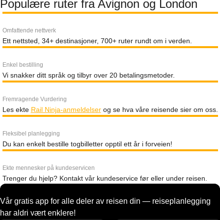
Populære ruter fra Avignon og London
Omfattende nettverk
Ett nettsted, 34+ destinasjoner, 700+ ruter rundt om i verden.
Enkel bestilling
Vi snakker ditt språk og tilbyr over 20 betalingsmetoder.
Fremragende Vurdering
Les ekte
Rail Ninja-anmeldelser
og se hva våre reisende sier om oss.
Fleksibel planlegging
Du kan enkelt bestille togbilletter opptil ett år i forveien!
Ekte mennesker på kundeservicen
Trenger du hjelp? Kontakt vår kundeservice før eller under reisen.
Vår gratis app for alle deler av reisen din — reiseplanlegging
har aldri vært enklere!