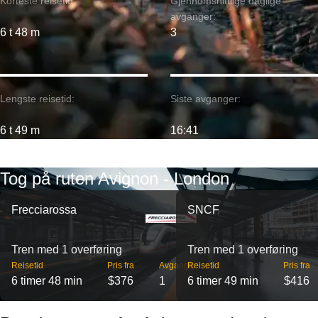
Korteste reisetid:
Gjennomsnittlige daglige
avganger:
6 t 48 m
3
Lengste reisetid:
Siste avganger:
6 t 49 m
16:41
Tog på ruten Avignon - London
Frecciarossa
SNCF
Tren med 1 overføring
Tren med 1 overføring
Reisetid
Pris fra
Avganger
Reisetid
Pris fra
6 timer 48 min
$376
1
6 timer 49 min
$416