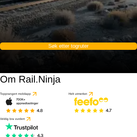
Søk etter togruter
Om Rail.Ninja
Topprangert mobilapp
Helt utmerket
Veldig bra vurdert