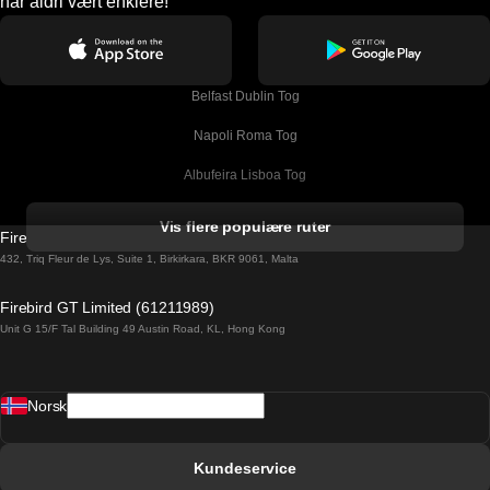
har aldri vært enklere!
Belfast Dublin Tog
Napoli Roma Tog
Albufeira Lisboa Tog
Alicante Madrid Tog
Vis flere populære ruter
Firebird GT Limited (OC 1451)
Barcelona Madrid Tog
432, Triq Fleur de Lys, Suite 1, Birkirkara, BKR 9061, Malta
Barcelona Malaga Tog
Firebird GT Limited (61211989)
Unit G 15/F Tal Building 49 Austin Road, KL, Hong Kong
Barcelona Sevilla Tog
Barcelona Valencia Tog
Norsk
Bergen Oslo Tog
Berlin Praha Tog
Kundeservice