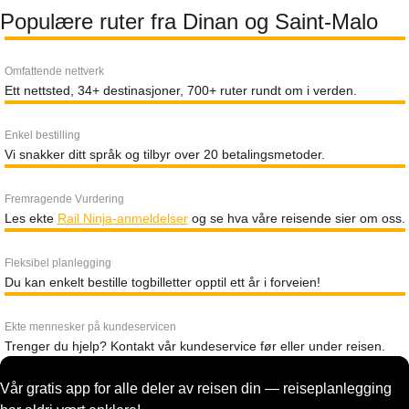
Populære ruter fra Dinan og Saint-Malo
Omfattende nettverk
Ett nettsted, 34+ destinasjoner, 700+ ruter rundt om i verden.
Enkel bestilling
Vi snakker ditt språk og tilbyr over 20 betalingsmetoder.
Fremragende Vurdering
Les ekte
Rail Ninja-anmeldelser
og se hva våre reisende sier om oss.
Fleksibel planlegging
Du kan enkelt bestille togbilletter opptil ett år i forveien!
Ekte mennesker på kundeservicen
Trenger du hjelp? Kontakt vår kundeservice før eller under reisen.
Vår gratis app for alle deler av reisen din — reiseplanlegging