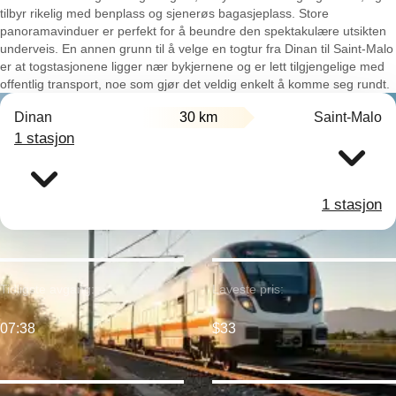
tilbyr rikelig med benplass og sjenerøs bagasjeplass. Store
panoramavinduer er perfekt for å beundre den spektakulære utsikten
underveis. En annen grunn til å velge en togtur fra Dinan til Saint-Malo
er at togstasjonene ligger nær bykjernene og er lett tilgjengelige med
offentlig transport, noe som gjør det veldig enkelt å komme seg rundt.
Dinan
30 km
Saint-Malo
1 stasjon
1 stasjon
Tidligste avgang:
Laveste pris:
07:38
$33