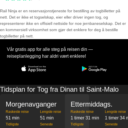
Rail Ninja er en reservasjons­tjeneste for bestilling av togbilletter på
nett. Det er ikke et togselskap, eier eller driver ingen tog, og
representerer ikke en offisiell nettside for noe jernbaneselskap. Det er
en kommersiell virksomhet som gjør det enklere for deg å bestille
togbilletter på nett.
Vår gratis app for alle steg på reisen din —
reiseplanlegging har aldri vært enklere!
Tidsplan for Tog fra Dinan til Saint-Malo
Morgenavganger
Ettermiddags.
Raskeste reise
Lengste reise
Raskeste reise
Lengste reise
51 min
51 min
1 timer 31 min
1 timer 34 
Tidligste
Seneste
Tidligste
Seneste