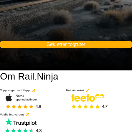
Søk etter togruter
Om Rail.Ninja
Topprangert mobilapp
Helt utmerket
Veldig bra vurdert