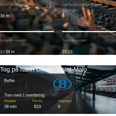
Korteste reisetid:
Gjennomsnittlige daglige
avganger:
38 m
6
Lengste reisetid:
Siste avganger:
1 t 34 m
20:23
Tog på ruten Dinan - Saint-Malo
BeNe
Tren med 1 overføring
Reisetid
Pris fra
Avganger
38 min
$33
6