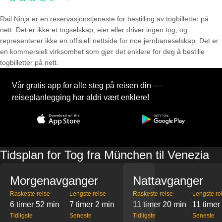
Rail Ninja er en reservasjons­tjeneste for bestilling av togbilletter på
nett. Det er ikke et togselskap, eier eller driver ingen tog, og
representerer ikke en offisiell nettside for noe jernbaneselskap. Det er
en kommersiell virksomhet som gjør det enklere for deg å bestille
togbilletter på nett.
Vår gratis app for alle steg på reisen din —
reiseplanlegging har aldri vært enklere!
Tidsplan for Tog fra München til Venezia
Morgenavganger
Nattavganger
Raskeste reise
Lengste reise
Raskeste reise
Lengste re
6 timer 52 min
7 timer 2 min
11 timer 20 min
11 timer
Tidligste
Seneste
Tidligste
Seneste