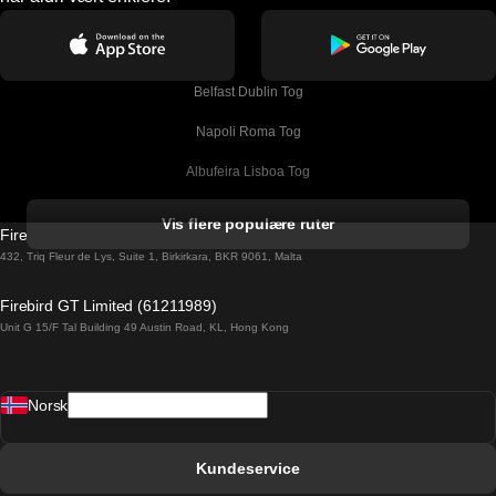
Belfast Dublin Tog
Napoli Roma Tog
Albufeira Lisboa Tog
Alicante Madrid Tog
Vis flere populære ruter
Firebird GT Limited (OC 1451)
Barcelona Madrid Tog
432, Triq Fleur de Lys, Suite 1, Birkirkara, BKR 9061, Malta
Barcelona Malaga Tog
Firebird GT Limited (61211989)
Unit G 15/F Tal Building 49 Austin Road, KL, Hong Kong
Barcelona Sevilla Tog
Barcelona Valencia Tog
Norsk
Bergen Oslo Tog
Berlin Praha Tog
Kundeservice
Bratislava Budapest Tog