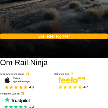
Søk etter togruter
Om Rail.Ninja
Topprangert mobilapp
Helt utmerket
Veldig bra vurdert