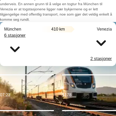
underveis. En annen grunn til å velge en togtur fra München til
Venezia er at togstasjonene ligger nær bykjernene og er lett
tilgjengelige med offentlig transport, noe som gjør det veldig enkelt å
komme seg rundt.
München
410 km
Venezia
6 stasjoner
2 stasjoner
Tidligste avgang:
Laveste pris:
07:23
$178