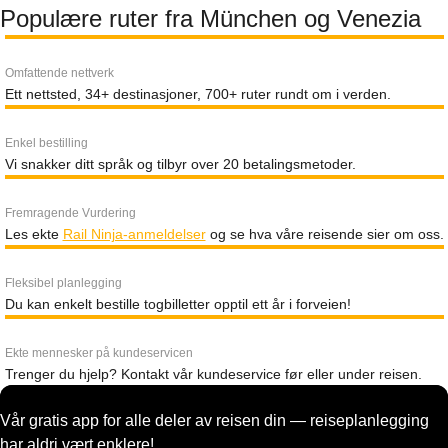
Populære ruter fra München og Venezia
Omfattende nettverk
Ett nettsted, 34+ destinasjoner, 700+ ruter rundt om i verden.
Enkel bestilling
Vi snakker ditt språk og tilbyr over 20 betalingsmetoder.
Fremragende Vurdering
Les ekte
Rail Ninja-anmeldelser
og se hva våre reisende sier om oss.
Fleksibel planlegging
Du kan enkelt bestille togbilletter opptil ett år i forveien!
Ekte mennesker på kundeservicen
Trenger du hjelp? Kontakt vår kundeservice før eller under reisen.
Vår gratis app for alle deler av reisen din — reiseplanlegging
har aldri vært enklere!