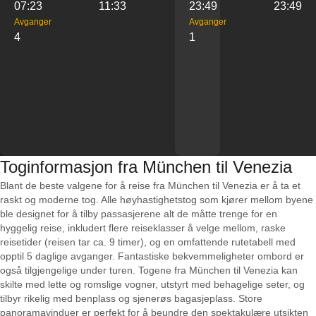
07:23
11:33
23:49
23:49
Avganger
Avganger
4
1
Toginformasjon fra München til Venezia
Blant de beste valgene for å reise fra München til Venezia er å ta et
raskt og moderne tog. Alle høyhastighetstog som kjører mellom byene
ble designet for å tilby passasjerene alt de måtte trenge for en
hyggelig reise, inkludert flere reiseklasser å velge mellom, raske
reisetider (reisen tar ca. 9 timer), og en omfattende rutetabell med
opptil 5 daglige avganger. Fantastiske bekvemmeligheter ombord er
også tilgjengelige under turen. Togene fra München til Venezia kan
skilte med lette og romslige vogner, utstyrt med behagelige seter, og
tilbyr rikelig med benplass og sjenerøs bagasjeplass. Store
panoramavinduer er perfekt for å beundre den spektakulære utsikten