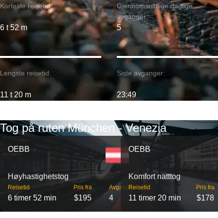
Korteste reisetid:
Gjennomsnittlige daglige
avganger:
6 t 52 m
5
Lengste reisetid:
Siste avganger:
11 t 20 m
23:49
Tog på ruten München - Venezia
OEBB
OEBB
Høyhastighetstog
Komfort natttog
Reisetid
Pris fra
Avganger
Reisetid
Pris fra
6 timer 52 min
$195
4
11 timer 20 min
$178