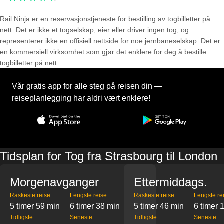
Rail Ninja er en reservasjons­tjeneste for bestilling av togbilletter på
nett. Det er ikke et togselskap, eier eller driver ingen tog, og
representerer ikke en offisiell nettside for noe jernbaneselskap. Det er
en kommersiell virksomhet som gjør det enklere for deg å bestille
togbilletter på nett.
Vår gratis app for alle steg på reisen din —
reiseplanlegging har aldri vært enklere!
Tidsplan for Tog fra Strasbourg til London
Morgenavganger
Ettermiddags.
Raskeste reise
Lengste reise
Raskeste reise
Lengste re
5 timer 59 min
6 timer 38 min
5 timer 46 min
6 timer 
Tidligste
Seneste
Tidligste
Seneste