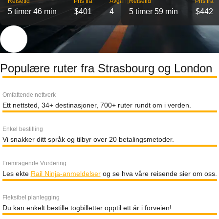
Reisetid
Pris fra
Avganger
Reisetid
Pris fra
5 timer 46 min
$401
4
5 timer 59 min
$442
Populære ruter fra Strasbourg og London
Omfattende nettverk
Ett nettsted, 34+ destinasjoner, 700+ ruter rundt om i verden.
Enkel bestilling
Vi snakker ditt språk og tilbyr over 20 betalingsmetoder.
Fremragende Vurdering
Les ekte
Rail Ninja-anmeldelser
og se hva våre reisende sier om oss.
Fleksibel planlegging
Du kan enkelt bestille togbilletter opptil ett år i forveien!