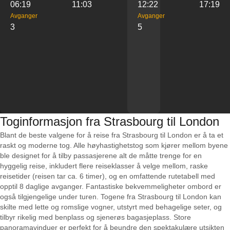
06:19
11:03
12:22
17:19
Avganger
Avganger
3
5
Toginformasjon fra Strasbourg til London
Blant de beste valgene for å reise fra Strasbourg til London er å ta et
raskt og moderne tog. Alle høyhastighetstog som kjører mellom byene
ble designet for å tilby passasjerene alt de måtte trenge for en
hyggelig reise, inkludert flere reiseklasser å velge mellom, raske
reisetider (reisen tar ca. 6 timer), og en omfattende rutetabell med
opptil 8 daglige avganger. Fantastiske bekvemmeligheter ombord er
også tilgjengelige under turen. Togene fra Strasbourg til London kan
skilte med lette og romslige vogner, utstyrt med behagelige seter, og
tilbyr rikelig med benplass og sjenerøs bagasjeplass. Store
panoramavinduer er perfekt for å beundre den spektakulære utsikten