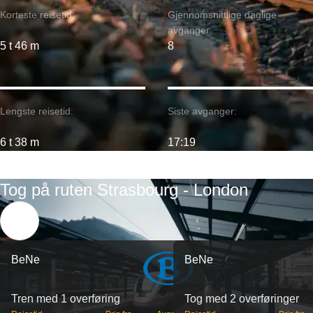
Korteste reisetid:
Gjennomsnittlige daglige
avganger:
5 t 46 m
8
Lengste reisetid:
Siste avganger:
6 t 38 m
17:19
Tog på ruten Strasbourg - London
BeNe
BeNe
Tren med 1 overføring
Tog med 2 overføringer