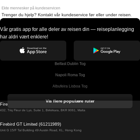
Ekte mennesker på kundeservicen
Trenger du hjelp? Kontakt vår kundeservice før eller under reisen.
Vår gratis app for alle deler av reisen din — reiseplanlegging
har aldri vært enklere!
Belfast Dublin Tog
Napoli Roma Tog
Albufeira Lisboa Tog
Alicante Madrid Tog
Vis flere populære ruter
Firebird GT Limited (OC 1451)
Barcelona Madrid Tog
432, Triq Fleur de Lys, Suite 1, Birkirkara, BKR 9061, Malta
Barcelona Malaga Tog
Firebird GT Limited (61211989)
Unit G 15/F Tal Building 49 Austin Road, KL, Hong Kong
Barcelona Sevilla Tog