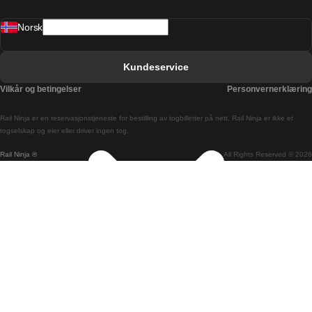
Barcelona Valencia Tog
Norsk
Bergen Oslo Tog
Berlin Praha Tog
Kundeservice
Bratislava Budapest Tog
Vilkår og betingelser
Personvernerklæring
Budapest Bratislava Tog
Rail Ninja er en reservasjons­tjeneste for bestilling av togbilletter på nett. Rail Ninja er ikke et
Budapest Prague Tog
togselskap og eier eller driver ingen tog.
Rail Ninja ®
All Rights Reserved © 2026
Budapest Wien Tog
Busan Cheonan Tog
Busan Seoul Tog
Canberra Sydney Tog
Changwon Seoul Tog
Cheonan Busan Tog
Coimbra Lisboa Tog