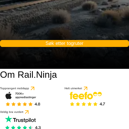
Søk etter togruter
Om Rail.Ninja
Topprangert mobilapp
Helt utmerket
Veldig bra vurdert