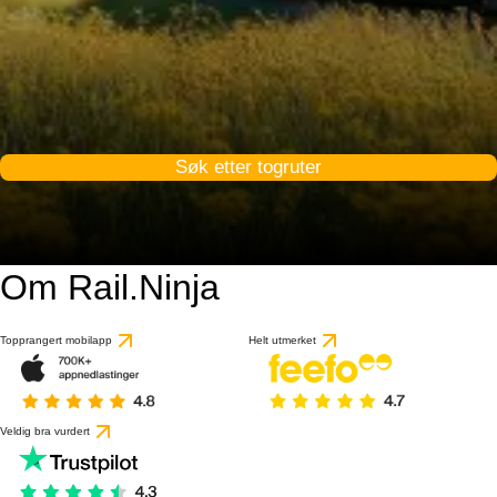
Søk etter togruter
Om Rail.Ninja
Topprangert mobilapp
Helt utmerket
Veldig bra vurdert