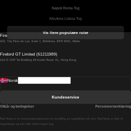
Napoli Roma Tog
Albufeira Lisboa Tog
Alicante Madrid Tog
Vis flere populære ruter
Firebird GT Limited (OC 1451)
Barcelona Madrid Tog
432, Triq Fleur de Lys, Suite 1, Birkirkara, BKR 9061, Malta
Barcelona Malaga Tog
Firebird GT Limited (61211989)
Unit G 15/F Tal Building 49 Austin Road, KL, Hong Kong
Barcelona Sevilla Tog
Barcelona Valencia Tog
Norsk
Bergen Oslo Tog
Berlin Praha Tog
Kundeservice
Bratislava Budapest Tog
Vilkår og betingelser
Personvernerklæring
Budapest Bratislava Tog
Rail Ninja er en reservasjons­tjeneste for bestilling av togbilletter på nett. Rail Ninja er ikke et
Budapest Prague Tog
togselskap og eier eller driver ingen tog.