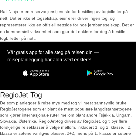
Rail Ninja er en reservasjons­tjeneste for bestilling av togbilletter på
nett. Det er ikke et togselskap, eier eller driver ingen tog, og
representerer ikke en offisiell nettside for noe jernbaneselskap. Det er
en kommersiell virksomhet som gjør det enklere for deg å bestille
togbilletter på nett.
Vår gratis app for alle steg på reisen din —
reiseplanlegging har aldri vært enklere!
RegioJet Tog
De som planlegger å reise mye med tog vil mest sannsynlig bruke
RegioJet togene som er blant de mest populære langdistansetogene
som kjører internasjonale ruter mellom blant andre Tsjekkia, Ungarn,
Slovakia, Østerrike. RegioJet-tog drives av RegioJet, og tilbyr flere
forskjellige reiseklasser å velge mellom, inkludert 1. og 2. klasse. I 2.
klasse er setene vanligvis plassert 2+2, mens på 1. klasse er setene