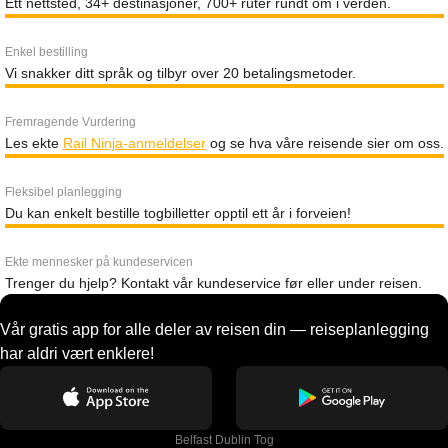
Ett nettsted, 34+ destinasjoner, 700+ ruter rundt om i verden.
Enkel bestilling
Vi snakker ditt språk og tilbyr over 20 betalingsmetoder.
Fremragende Vurdering
Les ekte
Rail Ninja-anmeldelser
og se hva våre reisende sier om oss.
Fleksibel planlegging
Du kan enkelt bestille togbilletter opptil ett år i forveien!
Ekte mennesker på kundeservicen
Trenger du hjelp? Kontakt vår kundeservice før eller under reisen.
Vår gratis app for alle deler av reisen din — reiseplanlegging
har aldri vært enklere!
Belfast Dublin Tog