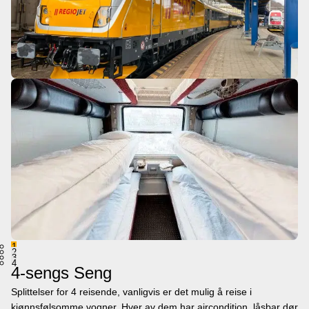
1
2
3
4
4-sengs Seng
Splittelser for 4 reisende, vanligvis er det mulig å reise i
kjønnsfølsomme vogner. Hver av dem har aircondition, låsbar dør