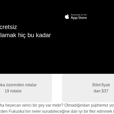
cretsiz
lamak hiç bu kadar
ka üzerinden rotalar
Bilet fiyatı
19 rotalar
dan
$37
a heyecan verici bir şey var mıdır? Olmadığından şüphemiz yok
den Fukuoka'nin neler sunabileceğine dair iyi bir fikir edinmek