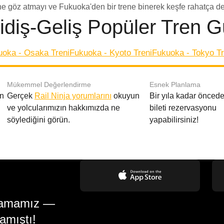
ne göz atmayı ve Fukuoka'den bir trene binerek keşfe rahatça d
diş-Geliş Popüler Tren G
uoka - Osaka Treni
Fukuoka - Kyoto Treni
Fukuoka - Tokyo Tr
Mükemmel Değerlendirme
Esnek Planlama
en
Gerçek
Rail Ninja yorumlarını
okuyun
Bir yıla kadar öncede
ve yolcularımızın hakkımızda ne
bileti rezervasyonu
söylediğini görün.
yapabilirsiniz!
gulamamız —
amıştı!