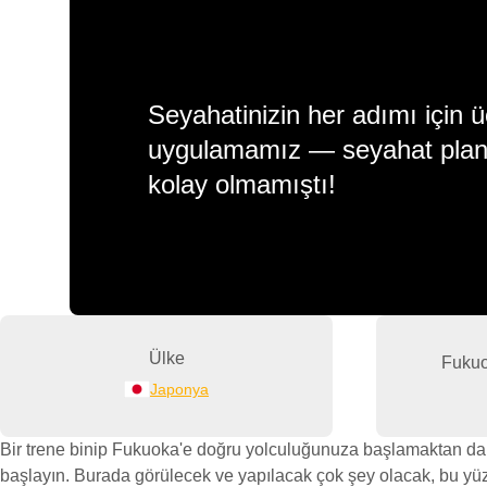
Seyahatinizin her adımı için ü
uygulamamız — seyahat plan
kolay olmamıştı!
Ülke
Fukuo
Japonya
Bir trene binip Fukuoka'e doğru yolculuğunuza başlamaktan dah
başlayın. Burada görülecek ve yapılacak çok şey olacak, bu yüz