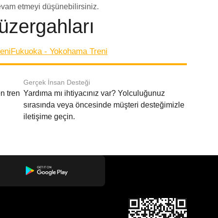
evam etmeyi düşünebilirsiniz.
üzergahları
eni
Fukuoka - Yokohama Treni
Gerçek İnsan Desteği
n tren
Yardıma mı ihtiyacınız var? Yolculuğunuz
sırasında veya öncesinde müşteri desteğimizle
iletişime geçin.