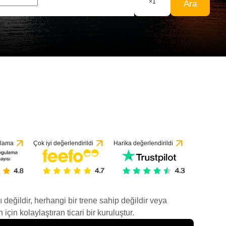
×
1
Ara
ulama
Çok iyi değerlendirildi
Harika değerlendirildi
ı değildir, herhangi bir trene sahip değildir veya
çin kolaylaştıran ticari bir kuruluştur.