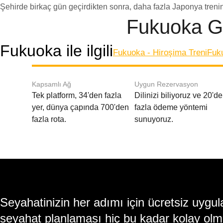
Şehirde birkaç gün geçirdikten sonra, daha fazla Japonya treni
Fukuoka Gi
Fukuoka ile ilgili
Fukuoka - Hiroşima Treni
Fuk
Kapsamlı Ağ
Uygun Rezervasyon
Tek platform, 34'den fazla
Dilinizi biliyoruz ve 20'd
yer, dünya çapında 700'den
fazla ödeme yöntemi
fazla rota.
sunuyoruz.
Seyahatinizin her adımı için ücretsiz uy
seyahat planlaması hiç bu kadar kolay olm