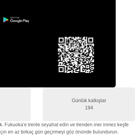
Günlük kalkışlar
194
. Fukuoka'e trenle seyahat edin ve trenden iner inmez keşfe
 için en az birkaç gün geçirmeyi göz önünde bulundurun.