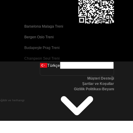
Barselona Malaga Treni
Bergen Oslo Treni
Budapeşte Prag Treni
Changwon Seul Treni
Türkçe
Cork Dublin Treni
Müşteri Desteği
Dublin Cork Treni
Şartlar ve Koşullar
Gizlilik Politikası Beyanı
Faro Porto Treni
değildir ve herhangi
Galway Dublin Treni
Göteborg Stokhholm Treni
Kopenhag Stokhholm Treni