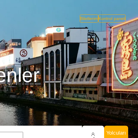
Biletlerim
Kontrol paneli
enler
Yolcuları