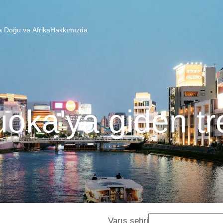
a Doğu ve Afrika
Hakkımızda
oka'ya giden tr
Varış şehri