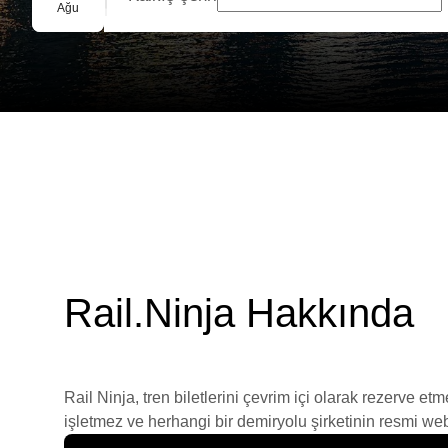
Grup Rezervasyonu
Ağu
Rail.Ninja Hakkında
Rail Ninja, tren biletlerini çevrim içi olarak rezerve et
işletmez ve herhangi bir demiryolu şirketinin resmi web s