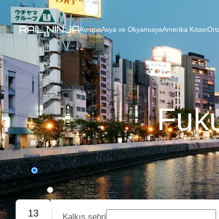
Avrupa
Asya ve Okyanusya
Amerika Kıtası
Ort
Fuku
Bir Yön
Gidiş-Dönüş
13
Kalkış şehri