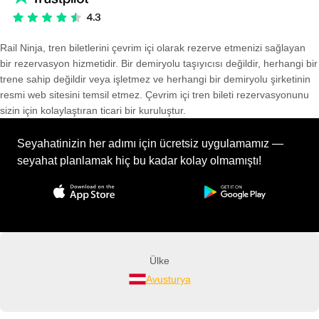
Rail Ninja, tren biletlerini çevrim içi olarak rezerve etmenizi sağlayan
bir rezervasyon hizmetidir. Bir demiryolu taşıyıcısı değildir, herhangi bir
trene sahip değildir veya işletmez ve herhangi bir demiryolu şirketinin
resmi web sitesini temsil etmez. Çevrim içi tren bileti rezervasyonunu
sizin için kolaylaştıran ticari bir kuruluştur.
Seyahatinizin her adımı için ücretsiz uygulamamız —
seyahat planlamak hiç bu kadar kolay olmamıştı!
Ülke
Avusturya