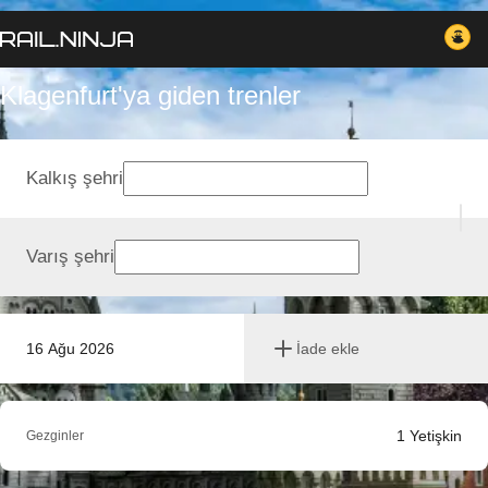
Klagenfurt'ya giden trenler
Kalkış şehri
Varış şehri
16 Ağu 2026
İade ekle
1
Yetişkin
Gezginler