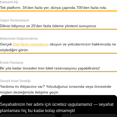
Kapsamlı Ağ
Tek platform, 34'den fazla yer, dünya çapında 700'den fazla rota.
Uygun Rezervasyon
Dilinizi biliyoruz ve 20'den fazla ödeme yöntemi sunuyoruz.
Mükemmel Değerlendirme
Gerçek
Rail Ninja yorumlarını
okuyun ve yolcularımızın hakkımızda ne
söylediğini görün.
Esnek Planlama
Bir yıla kadar önceden tren bileti rezervasyonu yapabilirsiniz!
Gerçek İnsan Desteği
Yardıma mı ihtiyacınız var? Yolculuğunuz sırasında veya öncesinde
müşteri desteğimizle iletişime geçin.
Seyahatinizin her adımı için ücretsiz uygulamamız — seyahat
planlaması hiç bu kadar kolay olmamıştı!