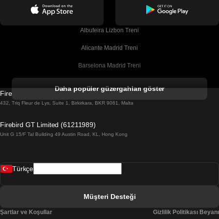
Albufeira Lizbon Treni
Alicante Madrid Treni
Barselona Madrid Treni
Barselona Malaga Treni
Daha popüler güzergahları göster
Firebird GT Limited (OC 1451)
Barselona Sevilla Treni
432, Triq Fleur de Lys, Suite 1, Birkirkara, BKR 9061, Malta
Barselona Valensiya Treni
Firebird GT Limited (61211989)
Unit G 15/F Tal Building 49 Austin Road, KL, Hong Kong
Belfast Dublin Treni
Bergen Oslo Treni
Türkçe
Berlin Prag Treni
Bratislava Budapeşte Treni
Müşteri Desteği
Budapeşte Bratislava Treni
Şartlar ve Koşullar
Gizlilik Politikası Beyanı