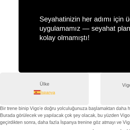
Seyahatinizin her adımı için ü
uygulamamız — seyahat plan
kolay olmamıştı!
Ülke
Vig
İspanya
Bir trene binip Vigo'e doğru yolculuğunuza başlamaktan daha he
Burada görülecek ve yapılacak çok şey olacak, bu yüzden Vigo'n
geçirdikten sonra, daha fazla İspanya trenine göz atmayı ve Vig