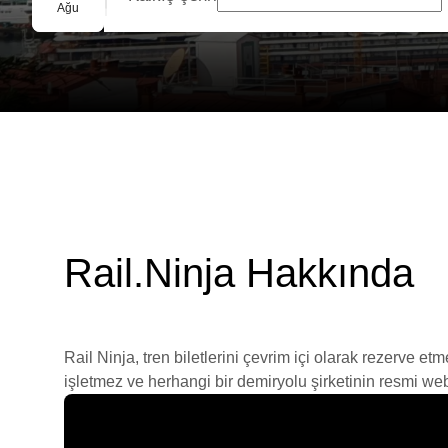
Grup Rezervasyonu
Ağu
Rail.Ninja Hakkında
Rail Ninja, tren biletlerini çevrim içi olarak rezerve et
işletmez ve herhangi bir demiryolu şirketinin resmi web s