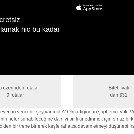
cretsiz
lamak hiç bu kadar
o üzerinden rotalar
Bilet fiyatı
9 rotalar
dan
$31
yecan verici bir şey var mıdır? Olmadığından şüphemiz yok. Vig
in neler sunabileceğine dair iyi bir fikir edinmek için en az b
o'den bir trene binerek keşfe rahatça devam etmeyi düşünebilirs