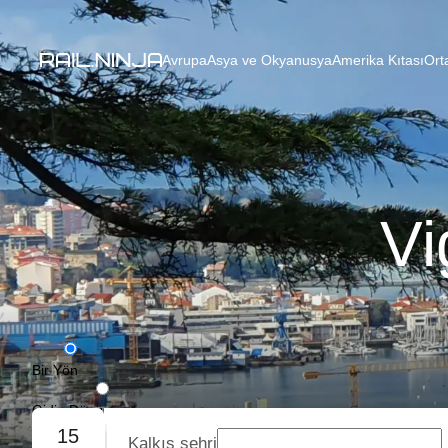
Avrupa
Asya ve Okyanusya
Amerika Kıtası
Ort
Vi
Bir Yön
Gidiş-Dönüş
15
Kalkış şehri