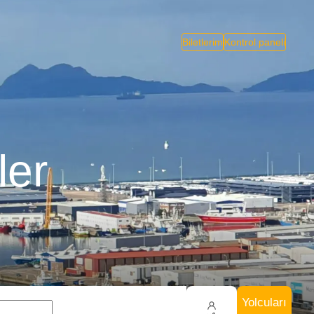
Biletlerim
Kontrol paneli
ler
Yolcuları