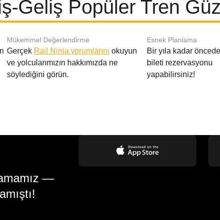
iş-Geliş Popüler Tren Güz
Mükemmel Değerlendirme
Esnek Planlama
en
Gerçek
Rail Ninja yorumlarını
okuyun
Bir yıla kadar öncede
ve yolcularımızın hakkımızda ne
bileti rezervasyonu
söylediğini görün.
yapabilirsiniz!
gulamamız —
amıştı!