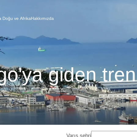
a Doğu ve Afrika
Hakkımızda
go'ya giden tren
Varış şehri