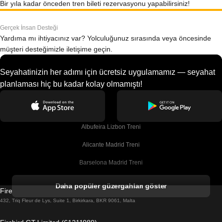
Bir yıla kadar önceden tren bileti rezervasyonu yapabilirsiniz!
Gerçek İnsan Desteği
Yardıma mı ihtiyacınız var? Yolculuğunuz sırasında veya öncesinde
müşteri desteğimizle iletişime geçin.
Seyahatinizin her adımı için ücretsiz uygulamamız — seyahat
planlaması hiç bu kadar kolay olmamıştı!
Albufeira Lizbon Treni
Alicante Madrid Treni
Barselona Madrid Treni
Barselona Malaga Treni
Daha popüler güzergahları göster
Firebird GT Limited (OC 1451)
Barselona Sevilla Treni
432, Triq Fleur de Lys, Suite 1, Birkirkara, BKR 9061, Malta
Barselona Valensiya Treni