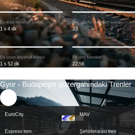
En kısa seyahat süresi:
Ort. günlük hareket sayısı:
1 s 4 dk
33
En uzun seyahat süresi:
En geç hareket:
1 s 52 dk
22:56
Gyor - Budapeşte güzergahındaki Trenler
EuroCity
MAV
Express tren
Şehirlerarası tren