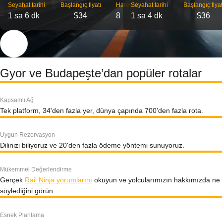
Seyahat tarihi
Başlangıç ​​fiyatı
Hareket
Seyahat tarihi
Başlangıç ​​fiyat
1 sa 6 dk
$34
8
1 sa 4 dk
$36
Gyor ve Budapeşte’dan popüler rotalar
Kapsamlı Ağ
Tek platform, 34'den fazla yer, dünya çapında 700'den fazla rota.
Uygun Rezervasyon
Dilinizi biliyoruz ve 20'den fazla ödeme yöntemi sunuyoruz.
Mükemmel Değerlendirme
Gerçek
Rail Ninja yorumlarını
okuyun ve yolcularımızın hakkımızda ne
söylediğini görün.
Esnek Planlama