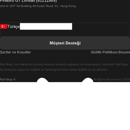
Firebird GT Limited (61211989)
Unit G 15/F Tal Building 49 Austin Road, KL, Hong Kong
Belfast Dublin Treni
Bergen Oslo Treni
Türkçe
Berlin Prag Treni
Bratislava Budapeşte Treni
Müşteri Desteği
Budapeşte Bratislava Treni
Şartlar ve Koşullar
Gizlilik Politikası Beyanı
Budapeşte Prag Treni
Rail Ninja, tren biletlerini çevrimiçi rezerve etmenizi sağlayan bir rezervasyon hizmetidir. Rail Ninja
Budapeşte Viyana Treni
bir demiryolu taşıyıcısı değildir ve herhangi bir trene sahip değildir ya da işletmez.
Rail Ninja ®
All Rights Reserved © 2026
Busan Cheonan(Asan) Treni
Busan Seul Treni
Changwon Seul Treni
Cheonan(Asan) Busan Treni
Coimbra Lizbon Treni