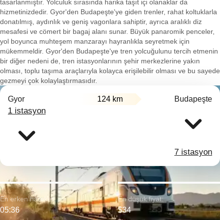
tasarlanmıştır. Yolculuk sırasında harika taşıt içi olanaklar da
hizmetinizdedir. Gyor'den Budapeşte'ye giden trenler, rahat koltuklarla
donatılmış, aydınlık ve geniş vagonlara sahiptir, ayrıca aralıklı diz
mesafesi ve cömert bir bagaj alanı sunar. Büyük panaromik penceler,
yol boyunca muhteşem manzarayı hayranlıkla seyretmek için
mükemmeldir. Gyor'den Budapeşte'ye tren yolcuğulunu tercih etmenin
bir diğer nedeni de, tren istasyonlarının şehir merkezlerine yakın
olması, toplu taşıma araçlarıyla kolayca erişilebilir olması ve bu sayede
gezmeyi çok kolaylaştırmasıdır.
Gyor
124 km
Budapeşte
1 istasyon
7 istasyon
En erken hareket:
En düşük fiyat:
05:36
$34