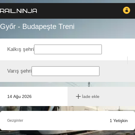
Győr - Budapeşte Treni
Kalkış şehri
Varış şehri
14 Ağu 2026
İade ekle
1
Yetişkin
Gezginler