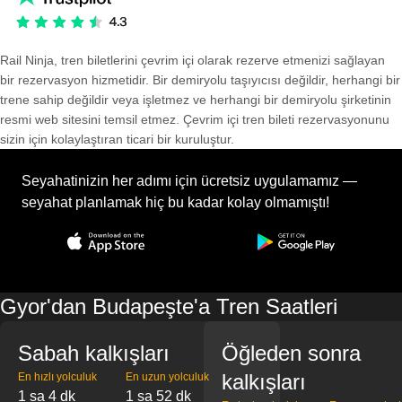
Rail Ninja, tren biletlerini çevrim içi olarak rezerve etmenizi sağlayan
bir rezervasyon hizmetidir. Bir demiryolu taşıyıcısı değildir, herhangi bir
trene sahip değildir veya işletmez ve herhangi bir demiryolu şirketinin
resmi web sitesini temsil etmez. Çevrim içi tren bileti rezervasyonunu
sizin için kolaylaştıran ticari bir kuruluştur.
Seyahatinizin her adımı için ücretsiz uygulamamız —
seyahat planlamak hiç bu kadar kolay olmamıştı!
Gyor'dan Budapeşte'a Tren Saatleri
Sabah kalkışları
Öğleden sonra
kalkışları
En hızlı yolculuk
En uzun yolculuk
1 sa 4 dk
1 sa 52 dk