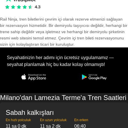
Rail Ninja, tren biletlerini çevrim içi olarak rezerve etmenizi sağlayan
bir rezervasyon hizmetidir. Bir demiryolu taşıyıcısı değildir, herhangi bir
trene sahip değildir veya işletmez ve herhangi bir demiryolu şirketinin
resmi web sitesini temsil etmez. Çevrim içi tren bileti rezervasyonunu
sizin için kolaylaştıran ticari bir kuruluştur.
Seyahatinizin her adımı için ücretsiz uygulamamız —
seyahat planlamak hiç bu kadar kolay olmamıştı!
Milano'dan Lamezia Terme'a Tren Saatleri
Sabah kalkışları
En hızlı yolculuk
En uzun yolculuk
En erken
11 sa 0 dk
11 sa 2 dk
06:40