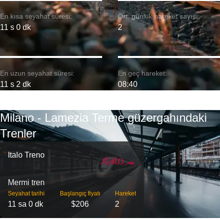
En kısa seyahat süresi:
Ort. günlük hareket sayısı:
11 s 0 dk
2
En uzun seyahat süresi:
En geç hareket:
11 s 2 dk
08:40
Milano - Lamezia Terme güzergahındaki
Trenler
Italo Treno
Mermi tren
Seyahat tarihi
Başlangıç ​​fiyatı
Hareket
11 sa 0 dk
$206
2