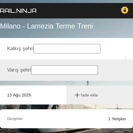
Milano - Lamezia Terme Treni
Kalkış şehri
Varış şehri
13 Ağu 2026
İade ekle
1
Yetişkin
Gezginler