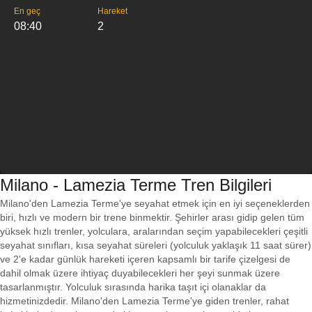
En geç
Hareket
08:40
2
Milano - Lamezia Terme Tren Bilgileri
Milano'den Lamezia Terme'ye seyahat etmek için en iyi seçeneklerden
biri, hızlı ve modern bir trene binmektir. Şehirler arası gidip gelen tüm
yüksek hızlı trenler, yolculara, aralarından seçim yapabilecekleri çeşitli
seyahat sınıfları, kısa seyahat süreleri (yolculuk yaklaşık 11 saat sürer)
ve 2'e kadar günlük hareketi içeren kapsamlı bir tarife çizelgesi de
dahil olmak üzere ihtiyaç duyabilecekleri her şeyi sunmak üzere
tasarlanmıştır. Yolculuk sırasında harika taşıt içi olanaklar da
hizmetinizdedir. Milano'den Lamezia Terme'ye giden trenler, rahat