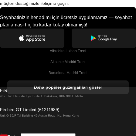
müşteri desteğimizle iletişime geçin.
Seyahatinizin her adımı için ücretsiz uygulamamız — seyahat
planlaması hiç bu kadar kolay olmamıştı!
Albufeira Lizbon Treni
Alicante Madrid Treni
Barselona Madrid Treni
Barselona Malaga Treni
Daha popüler güzergahları göster
Firebird GT Limited (OC 1451)
Barselona Sevilla Treni
432, Triq Fleur de Lys, Suite 1, Birkirkara, BKR 9061, Malta
Barselona Valensiya Treni
Firebird GT Limited (61211989)
Unit G 15/F Tal Building 49 Austin Road, KL, Hong Kong
Belfast Dublin Treni
Bergen Oslo Treni