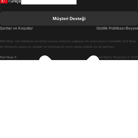
Türkçe
Berlin Prag Treni
Bratislava Budapeşte Treni
Müşteri Desteği
Budapeşte Bratislava Treni
Şartlar ve Koşullar
Gizlilik Politikası Beyanı
Budapeşte Prag Treni
Rail Ninja, tren biletlerini çevrimiçi rezerve etmenizi sağlayan bir rezervasyon hizmetidir. Rail Ninja
Budapeşte Viyana Treni
bir demiryolu taşıyıcısı değildir ve herhangi bir trene sahip değildir ya da işletmez.
Rail Ninja ®
All Rights Reserved © 2026
Busan Cheonan(Asan) Treni
Busan Seul Treni
Changwon Seul Treni
Cheonan(Asan) Busan Treni
Coimbra Lizbon Treni
Coimbra Porto Treni
Cork Dublin Treni
Daegu Seul Treni