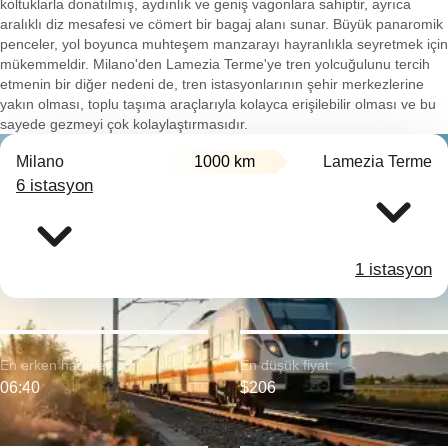
koltuklarla donatılmış, aydınlık ve geniş vagonlara sahiptir, ayrıca
aralıklı diz mesafesi ve cömert bir bagaj alanı sunar. Büyük panaromik
penceler, yol boyunca muhteşem manzarayı hayranlıkla seyretmek için
mükemmeldir. Milano'den Lamezia Terme'ye tren yolcuğulunu tercih
etmenin bir diğer nedeni de, tren istasyonlarının şehir merkezlerine
yakın olması, toplu taşıma araçlarıyla kolayca erişilebilir olması ve bu
sayede gezmeyi çok kolaylaştırmasıdır.
Milano
1000 km
Lamezia Terme
6 istasyon
1 istasyon
En erken hareket:
En düşük fiyat:
06:40
$206