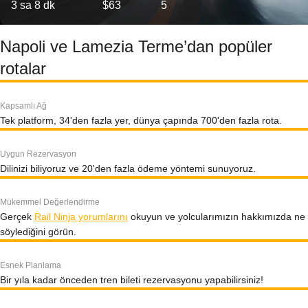
3 sa 8 dk
$63
5
Napoli ve Lamezia Terme’dan popüler
rotalar
Kapsamlı Ağ
Tek platform, 34'den fazla yer, dünya çapında 700'den fazla rota.
Uygun Rezervasyon
Dilinizi biliyoruz ve 20'den fazla ödeme yöntemi sunuyoruz.
Mükemmel Değerlendirme
Gerçek
Rail Ninja yorumlarını
okuyun ve yolcularımızın hakkımızda ne
söylediğini görün.
Esnek Planlama
Bir yıla kadar önceden tren bileti rezervasyonu yapabilirsiniz!