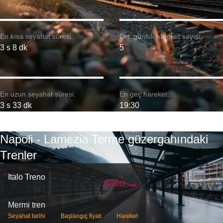
En kısa seyahat süresi:
Ort. günlük hareket sayısı:
3 s 8 dk
5
En uzun seyahat süresi:
En geç hareket:
3 s 33 dk
19:30
Napoli - Lamezia Terme güzergahındaki
Trenler
Italo Treno
Mermi tren
Seyahat tarihi
Başlangıç ​​fiyatı
Hareket