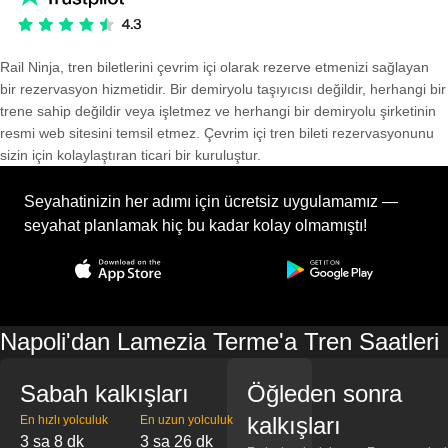
Rail Ninja, tren biletlerini çevrim içi olarak rezerve etmenizi sağlayan
bir rezervasyon hizmetidir. Bir demiryolu taşıyıcısı değildir, herhangi bir
trene sahip değildir veya işletmez ve herhangi bir demiryolu şirketinin
resmi web sitesini temsil etmez. Çevrim içi tren bileti rezervasyonunu
sizin için kolaylaştıran ticari bir kuruluştur.
Seyahatinizin her adımı için ücretsiz uygulamamız —
seyahat planlamak hiç bu kadar kolay olmamıştı!
Napoli'dan Lamezia Terme'a Tren Saatleri
Sabah kalkışları
Öğleden sonra
kalkışları
En hızlı yolculuk
En uzun yolculuk
3 sa 8 dk
3 sa 26 dk