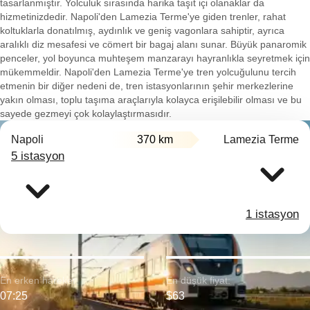
tasarlanmıştır. Yolculuk sırasında harika taşıt içi olanaklar da
hizmetinizdedir. Napoli'den Lamezia Terme'ye giden trenler, rahat
koltuklarla donatılmış, aydınlık ve geniş vagonlara sahiptir, ayrıca
aralıklı diz mesafesi ve cömert bir bagaj alanı sunar. Büyük panaromik
penceler, yol boyunca muhteşem manzarayı hayranlıkla seyretmek için
mükemmeldir. Napoli'den Lamezia Terme'ye tren yolcuğulunu tercih
etmenin bir diğer nedeni de, tren istasyonlarının şehir merkezlerine
yakın olması, toplu taşıma araçlarıyla kolayca erişilebilir olması ve bu
sayede gezmeyi çok kolaylaştırmasıdır.
Napoli
370 km
Lamezia Terme
5 istasyon
1 istasyon
En erken hareket:
En düşük fiyat:
07:25
$63