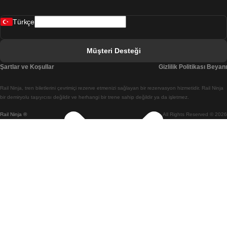
Bergen Oslo Treni
Türkçe
Berlin Prag Treni
Bratislava Budapeşte Treni
Müşteri Desteği
Budapeşte Bratislava Treni
Şartlar ve Koşullar
Gizlilik Politikası Beyanı
Budapeşte Prag Treni
Rail Ninja, tren biletlerini çevrimiçi rezerve etmenizi sağlayan bir rezervasyon hizmetidir. Rail Ninja
Budapeşte Viyana Treni
bir demiryolu taşıyıcısı değildir ve herhangi bir trene sahip değildir ya da işletmez.
Rail Ninja ®
All Rights Reserved © 2026
Busan Cheonan(Asan) Treni
Busan Seul Treni
Changwon Seul Treni
Cheonan(Asan) Busan Treni
Coimbra Lizbon Treni
Coimbra Porto Treni
Cork Dublin Treni