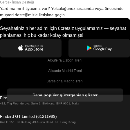
Gerçek İnsan Desteği
Yardıma mı ihtiyacınız var? Yolculuğunuz sırasında veya öncesinde
müşteri desteğimizle iletişime geçin.
Seyahatinizin her adımı için ücretsiz uygulamamız — seyahat
planlaması hiç bu kadar kolay olmamıştı!
Albufeira Lizbon Treni
Alicante Madrid Treni
Barselona Madrid Treni
Barselona Malaga Treni
Daha popüler güzergahları göster
Firebird GT Limited (OC 1451)
Barselona Sevilla Treni
432, Triq Fleur de Lys, Suite 1, Birkirkara, BKR 9061, Malta
Barselona Valensiya Treni
Firebird GT Limited (61211989)
Unit G 15/F Tal Building 49 Austin Road, KL, Hong Kong
Belfast Dublin Treni