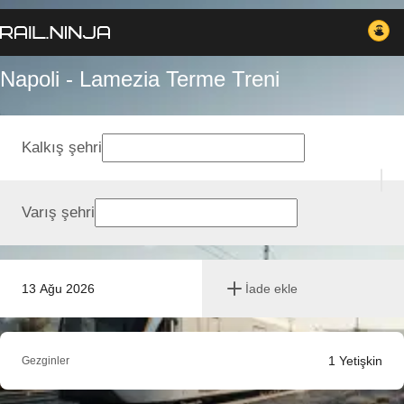
Napoli - Lamezia Terme Treni
Kalkış şehri
Varış şehri
13 Ağu 2026
İade ekle
1
Yetişkin
Gezginler